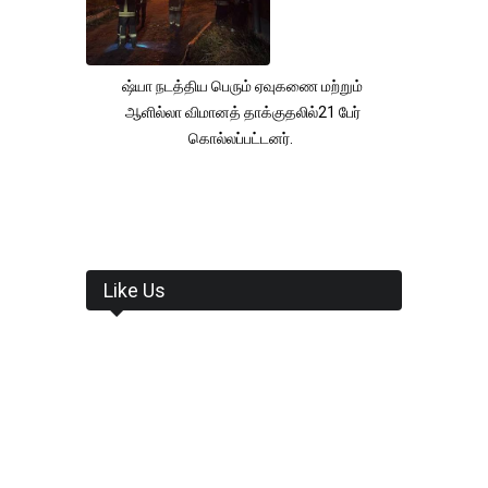
ஷ்யா நடத்திய பெரும் ஏவுகணை மற்றும்
ஆளில்லா விமானத் தாக்குதலில்21 பேர்
கொல்லப்பட்டனர்.
Like Us