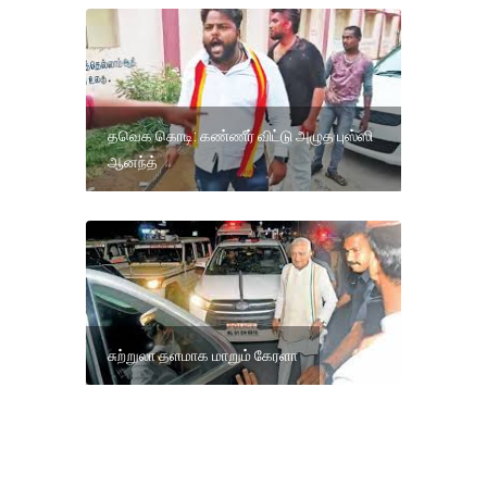
தவெக கொடி: கண்ணீர் விட்டு அழுத புஸ்ஸி
ஆனந்த்
சுற்றுலா தளமாக மாறும் கேரளா