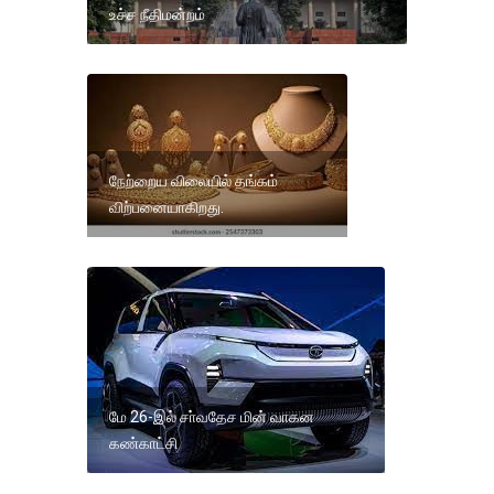
உச்ச நீதிமன்றம்
நேற்றைய விலையில் தங்கம்
விற்பனையாகிறது.
மே 26-இல் சா்வதேச மின் வாகன
கண்காட்சி