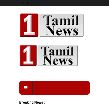
-->
-->
Breaking News :