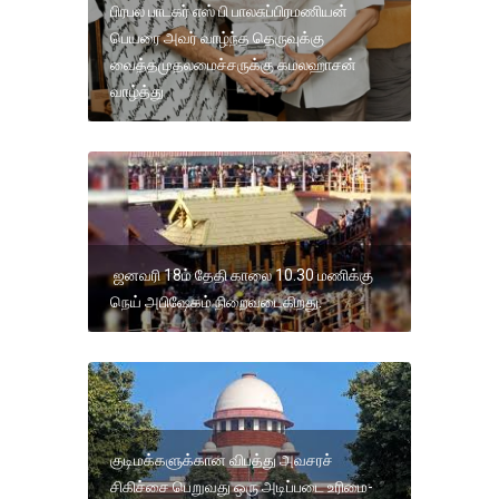
பிரபல பாடகர் எஸ் பி பாலசுப்பிரமணியன்
பெயரை அவர் வாழ்ந்த தெருவுக்கு
வைத்தமுதலமைச்சருக்கு கமலஹாசன்
வாழ்த்து
ஜனவரி 18ம் தேதி காலை 10.30 மணிக்கு
நெய் அபிஷேகம் நிறைவடைகிறது.
குடிமக்களுக்கான விபத்து அவசரச்
சிகிச்சை பெறுவது ஒரு அடிப்படை உரிமை-