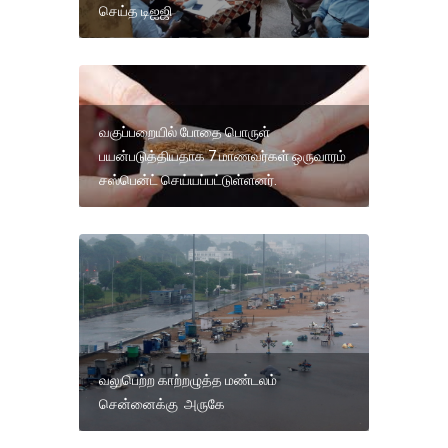
செய்த டிஐஜி
வகுப்பறையில் போதை பொருள்
பயன்படுத்தியதாக 7 மாணவர்கள் ஒருவாரம்
சஸ்பென்ட் செய்யப்பட்டுள்ளனர்.
வலுபெற்ற காற்றழுத்த மண்டலம்
சென்னைக்கு அருகே