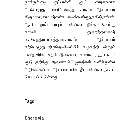
தூத்துக்குடி துப்பாக்கி சூடு காரணமாக
அப்பொழுது பணியிலிருந்த காவல் ஆய்வாளர்
திருமலை,காவலர்கள்சுடலைக்கண்ணு,சதிஷ்,சங்கர்
ஆகிய நால்வரையும் பணியிடை நீக்கம் செய்து
காவல் துறைத்தலைவர்
சைலேந்திரபாபுஉத்தரவு.காவல் ஆய்வாளர்
தற்பொழுது திருநெல்வேலியில் சமூகநீதி மற்றூம்
மனித உரிமை உதவி ஆணையராக உள்ளார் .துப்பாக்கி
சூடு குறித்து அருணா ெஜகதீசன் அளித்துள்ள
அறிக்கையின் அடிப்படையில் இப்பணியிடைநீக்கம்
செய்யப்பட்டுள்ளது.
Tags :
Share via