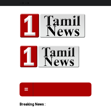
-->
-->
Breaking News :