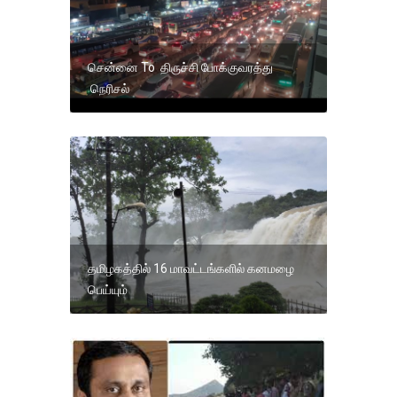
சென்னை To திருச்சி போக்குவரத்து
நெரிசல்
தமிழகத்தில் 16 மாவட்டங்களில் கனமழை
பெய்யும்