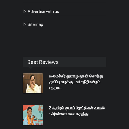
Advertise with us
Sitemap
Best Reviews
அமைச்சர் துரைமுருகன் சொத்து
குவிப்பு வழக்கு.. உச்சநீதிமன்றம்
உத்தரவு.
2 ஆயிரம் ரூபாய் நோட்டுகள் வாபஸ்
- அண்ணாமலை கருத்து