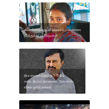
கள்ளக்காதலனுடன் உல்லாசம்.. மாமனாரை
தீர்த்துக்கட்டிய மருமகள்
நிபா வைரஸ் தொற்று 175 பேர்
கண்டறியப்பட்டுள்ளதாக அமைச்சர்
வீணா ஜார்ஜ் தகவல்.