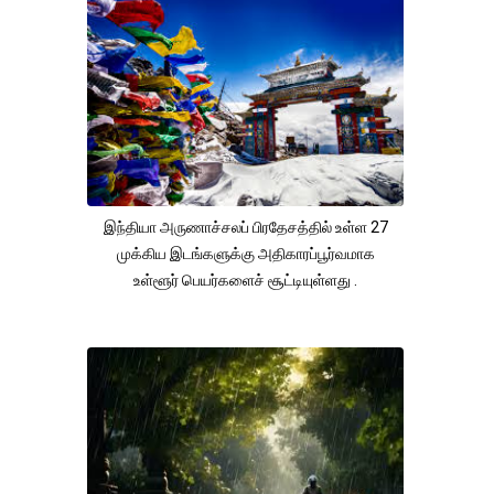
இந்தியா அருணாச்சலப் பிரதேசத்தில் உள்ள 27
முக்கிய இடங்களுக்கு அதிகாரப்பூர்வமாக
உள்ளூர் பெயர்களைச் சூட்டியுள்ளது .