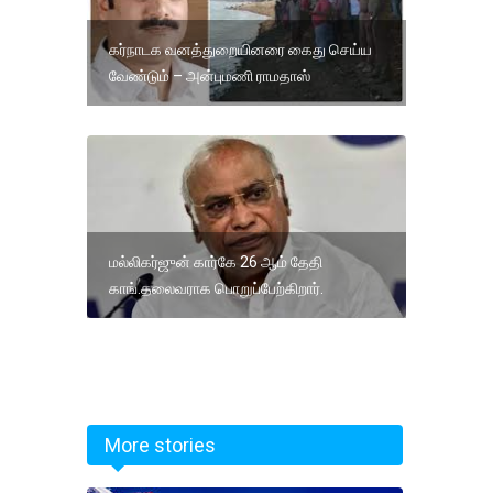
கர்நாடக வனத்துறையினரை கைது செய்ய
வேண்டும் – அன்புமணி ராமதாஸ்
மல்லிகர்ஜுன் கார்கே 26 ஆம் தேதி
காங்.தலைவராக பொறுப்பேற்கிறார்.
More stories