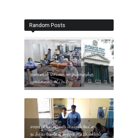
Random Posts
தலைமைச் செயலக ஊழியர்களுக்கு
முகக்கவசம் கட்டாயம்
சாராய வியாபாரிகளிடம் வசூல் வேட்டை
நடத்திய போலீசார் கூண்டோடு இடமாற்றம்