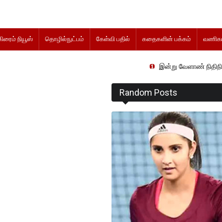
கிரைம் நியூஸ்
தொழில்நுட்பம்
கேள்வி பதில்
கதைகளின் பக்கம்
வணிகம
இன்று வேளாண் நிதிநிலை அறிக்கை தா
Random Posts