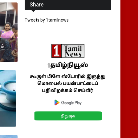
Share
Tweets by 1tamilnews
ும்