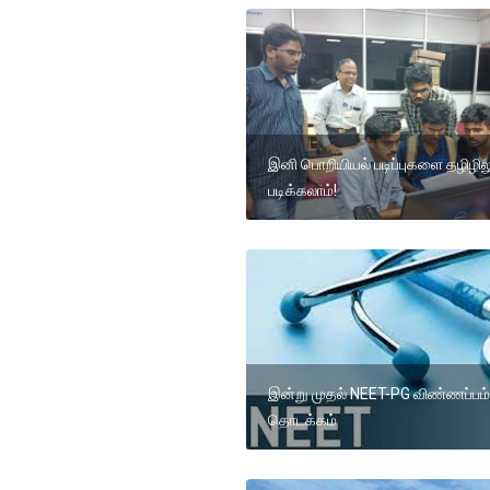
இனி பொறியியல் படிப்புகளை தழிழில
படிக்கலாம்!
இன்று முதல் NEET-PG விண்ணப்பம்
தொடக்கம்