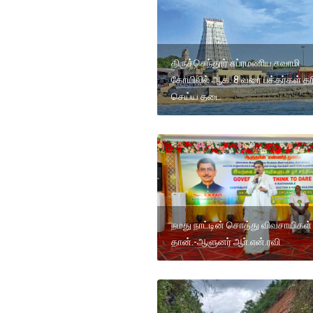
திருச்செந்தூர் சுப்ரமணிய சுவாமி
கோயிலில் ஆக. 8 வரை பக்தர்கள் த
செய்ய தடை
நமது நாட்டின் சொத்து விவசாயிகள்
தான்.-ஆளுனர் ஆா்.என்.ரவி