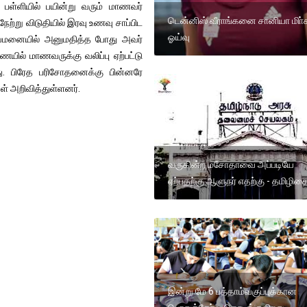
் பள்ளியில் பயின்று வரும் மாணவர்
டென்னிஸ் வீராங்கனை சானியா மிா்
 நேற்று விடுதியில் இரவு உணவு சாப்பிட
ஓய்வு
துவமனையில் அனுமதித்த போது அவர்
ையில் மாணவருக்கு வலிப்பு ஏற்பட்டு
்ளது. பிரேத பரிசோதனைக்கு பின்னரே
் அறிவித்துள்ளனர்.
வருகின்ற மசோதாவை அப்படியே
ஏற்பதற்கு ஆளுநர் எதற்கு - தமிழிச
இன்று மே 6 பத்தாம்வகுப்புக்கான