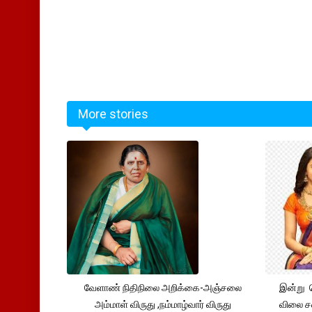
More stories
வேளாண் நிதிநிலை அறிக்கை-அஞ்சலை
இன்று 
அம்மாள் விருது ,நம்மாழ்வார் விருது
விலை சவ