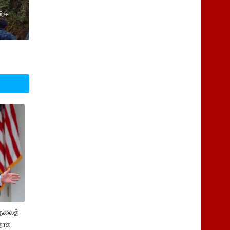
ற்க
ுதலைத்
ளதாக