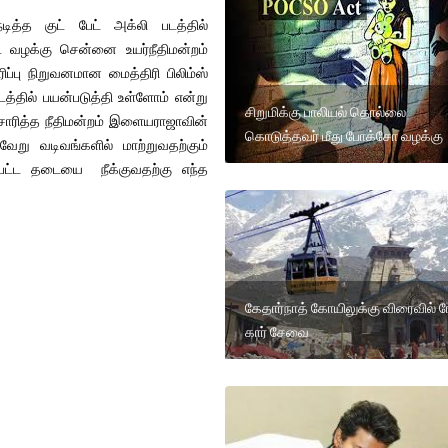
்த குட் பேட் அக்லி படத்தில்
ட வழக்கு சென்னை உயர்நீதிமன்றம்
ப்பு நிறுவனமான மைத்திரி பிலிம்ஸ்
த்தில் பயன்படுத்தி உள்ளோம் என்று
சிறுமிக்கு பாலியல் தொல்லை
ிசாரித்த நீதிமன்றம் இளையராஜாவின்
கொடுத்தவர் மீது போக்சோ வழக்கு
று வடிவங்களில் மாற்றுவதற்கும்
்பட்ட தடையை நீக்குவதற்கு எந்த
கேதார்நாத் கோயிலுக்கு விரைவில் ரே
கார் சேவை