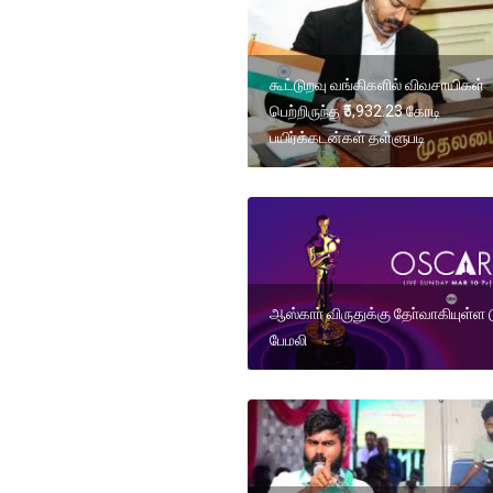
கூட்டுறவு வங்கிகளில் விவசாயிகள்
பெற்றிருந்த ₹5,932.23 கோடி
பயிர்க்கடன்கள் தள்ளுபடி
ஆஸ்காா் விருதுக்கு தோ்வாகியுள்ள டூ
பேமலி