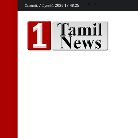
-->
-->
வெள்ளி,
7 ஆகஸ்ட் 2026 17:48:26