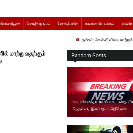
கிரைம் நியூஸ்
தொழில்நுட்பம்
கேள்வி பதில்
கதைகளின் பக்கம்
வணிகம
தங்கம்-வெள்ளி விலை மாற்றமின்றிதொடர்கிற
் மாற்றுவதற்கும்
Random Posts
்
காசாவில் தொடர்ச்சியான மனிதாப
நெருக்கடி இருப்பதாக அறிக்கை