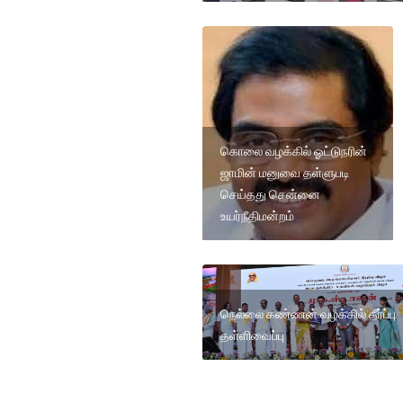
கொலை வழக்கில் ஓட்டுநரின்
ஜாமின் மனுவை தள்ளுபடி
செய்தது சென்னை
உயர்நீதிமன்றம்
நெல்லை கண்ணன் வழக்கில் தீர்ப்பு
தள்ளிவைப்பு