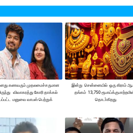
 தனது கணவரும் முதலமைச்சருமான
இன்று சென்னையில் ஒரு கிராம் ஆ
ிருந்து விவாகரத்து கோரி தாக்கல்
தங்கம் 13,750 ரூபாய்க்குமாற்றமின
ப்பட்ட மனுவை வாபஸ் பெற்றுக்
தொடா்கிறது.