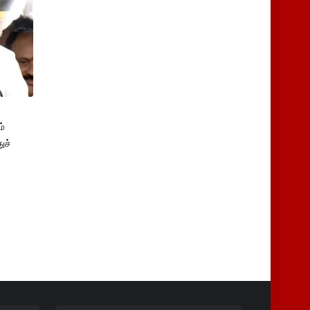
்
ுச்