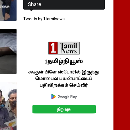
Share
 நாதக
Tweets by 1tamilnews