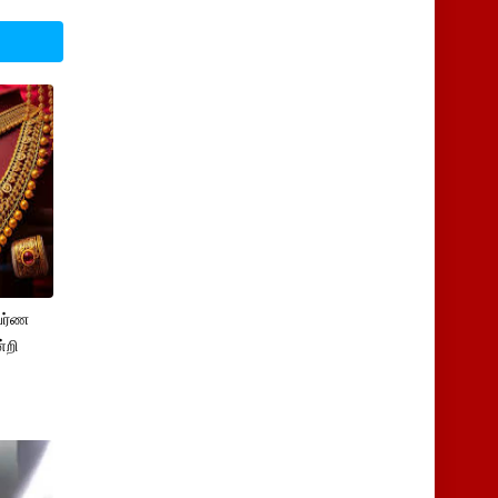
பர்ண
்றி