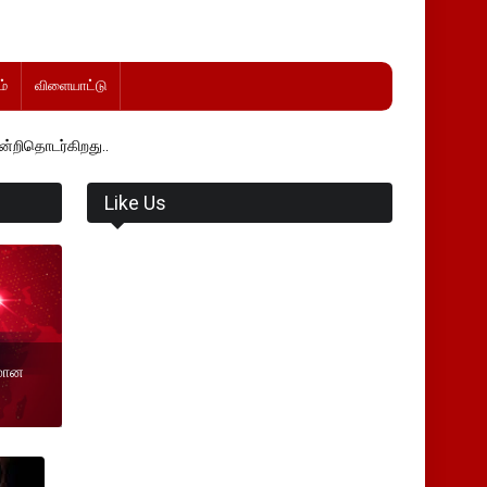
்
விளையாட்டு
து..
Like Us
ிமான