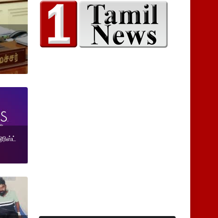
ரிஸ்ட்