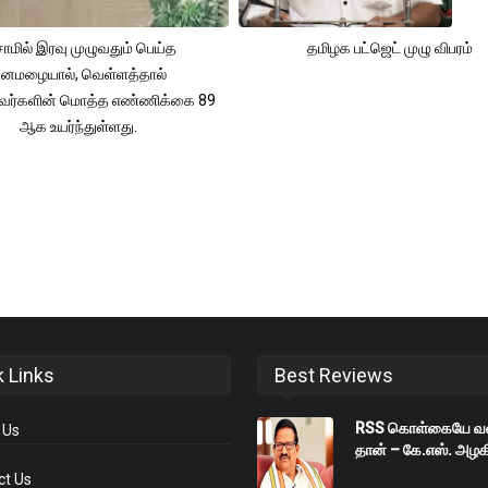
ாமில் இரவு முழுவதும் பெய்த
தமிழக பட்ஜெட் முழு விபரம்
னமழையால், வெள்ளத்தால்
்தவர்களின் மொத்த எண்ணிக்கை 89
ஆக உயர்ந்துள்ளது.
k Links
Best Reviews
RSS கொள்கையே வ
 Us
தான் – கே.எஸ். அழகி
ct Us