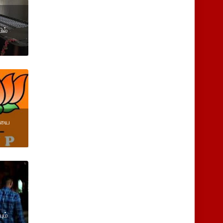
ில்
ியை
ும்