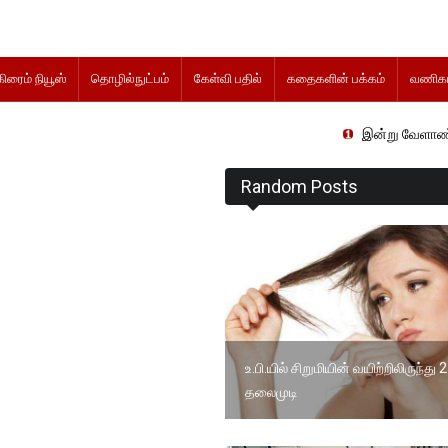
கிரைம் நியூஸ்
தொழில்நுட்பம்
கேள்வி பதில்
கதைகளின் பக்கம்
வணிகம
இன்று வேளாண் நிதிநிலை அற
Random Posts
உ.பி.யில் சிறுமியின் வயிற்றிலிருந்து
தலைமுடி