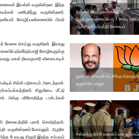
ண்ணைகள் இயங்கி வருகின்றன. இந்த
தஞ்சை மருத்துவக்கல்லூரி
கள் பணிபுரிந்து வருகின்றனர்.
மருத்துவமனையில் ரூ.1 கோடி மதிப்ப
ியார் கோழிப்பண்ணையில் பீகார்
ஆக்சிஜன் உற்பத்தி நிலையம்
வர் வேலை செய்து வருகிறார். இவரது
ாலையில் தர்விர்தர்மாஜீ கோழிகளுக்கு
அவரது மகள் நிவாகுமாரி விளையாடிக்
ஜான் பாண்டியன் கட்சிக்கு தொகுத
ல்டில் சிக்கி படுகாயம் அடைந்தாள்.
ஒதுக்கிய பாஜக
க்கம்பக்கத்தினர் சிறுமியை மீட்டு
ர். அங்கு பரிசோதித்த டாக்டர்கள்
 நிலையத்தில் புகார் கொடுத்தார்.
த்தி வருகின்றனர்.மோகனூர் அருகே
கள்ளக்குறிச்சி கலவரம் கைது செய்ய
்ந்த 6 வயது சிறுமி இறந்த சம்பவம்