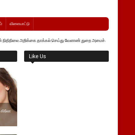
்
விளையாட்டு
ிக்கை தாக்கல் செய்து வேளாண் துறை அமைச்சர் வினோத் வாசித்து வருகிறார்
Like Us
 2 கிலோ