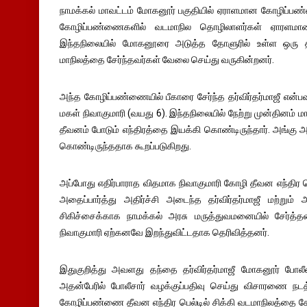
நாமக்கல் மாவட்டம் மோகனூர் பகுதியில் ஏராளமான கோழிப்ப
கோழிப்பண்ணைகளில் வடமாநில தொழிலாளர்கள் ஏாரளமானவர்
இந்தநிலையில் மோகனூரை அடுத்த தோளுரில் உள்ள ஒரு தன
மாநிலத்தை சேர்ந்தவர்கள் வேலை செய்து வருகின்றனர்.
அந்த கோழிப்பண்ணையில் பீகாரை சேர்ந்த தர்விர்தர்மாஜீ என்ப
மகள் நிவாகுமாரி (வயது 6). இந்தநிலையில் நேற்று முன்தினம் ம
தீவனம் போடும் எந்திரத்தை இயக்கி கொண்டிருந்தார். அங்கு 
கொண்டிருந்ததாக கூறப்படுகிறது.
அப்போது எதிர்பாராத விதமாக நிவாகுமாரி கோழி தீவன எந்திர பெ
அதைப்பார்த்து அதிர்ச்சி அடைந்த தர்விர்தர்மாஜீ மற்றும் அ
சிகிச்சைக்காக நாமக்கல் அரசு மருத்துவமனையில் சேர்த்தன
நிவாகுமாரி ஏற்கனவே இறந்துவிட்டதாக தெரிவித்தனர்.
இதுகுறித்து அவளது தந்தை தர்விர்தர்மாஜீ மோகனூர் போலீஸ்
அதன்பேரில் போலீசார் வழக்குப்பதிவு செய்து விசாரணை நட
கோழிப்பண்ணை தீவன எந்திர பெல்டில் சிக்கி வடமாநிலத்தை சேர