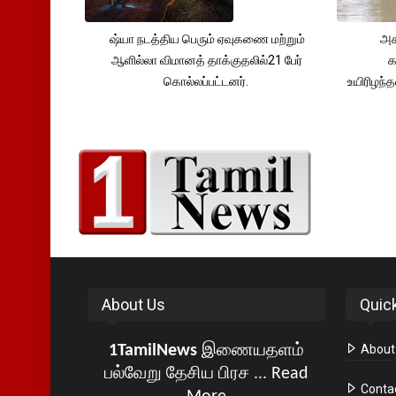
ஷ்யா நடத்திய பெரும் ஏவுகணை மற்றும்
அச
ஆளில்லா விமானத் தாக்குதலில்21 பேர்
க
கொல்லப்பட்டனர்.
உயிரிழந
About Us
Quic
1TamilNews
இணையதளம்
About
பல்வேறு தேசிய பிரச ...
Read
Conta