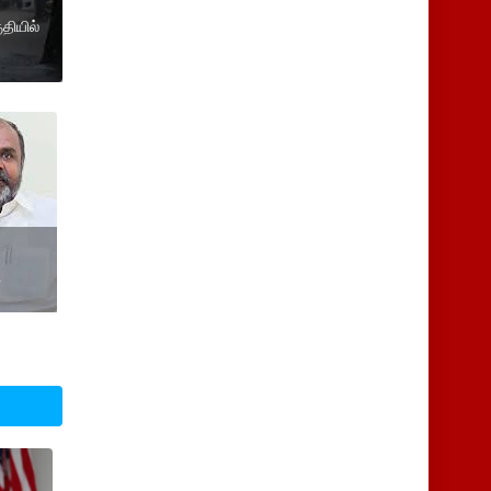
ுதியில்
்