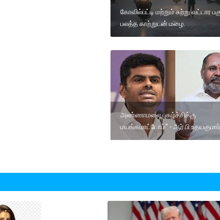
கோவில்பட்டி மற்றும் சுற்று வட்டார பக
பலத்த காற்றுடன் மழை.
அண்ணாமலை புகழ்ச்சிக்கு
மயங்கமாட்டோம்” - ஆர்.பி.உதயகுமார