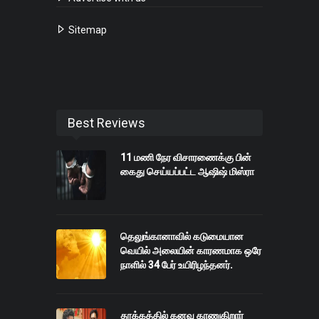
Sitemap
Best Reviews
11 மணி நேர விசாரணைக்கு பின்
கைது செய்யப்பட்ட ஆஷிஷ் மிஸ்ரா
தெலுங்கானாவில் கடுமையான
வெயில் அலையின் காரணமாக ஒரே
நாளில் 34 பேர் உயிரிழந்தனர்.
தூக்கத்தில் கனவு காணுகிறார்