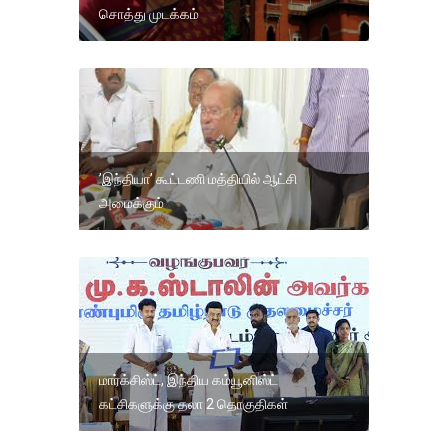
சொத்து முடக்கம்
’இந்தியா’ கூட்டணி மத்தியில் ஆட்சி
அமைக்கும்
மார்க்சிஸ்ட், இந்திய கம்யூனிஸ்ட்
கட்சிகளுக்கு தலா 2 தொகுதிகள்