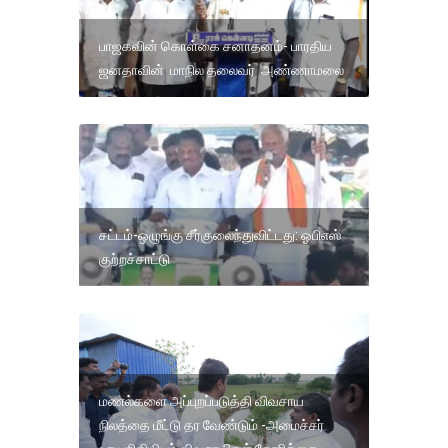
பாஜகவின் கொள்கை சனாதனம்- பாரதிய
ஜனதாவின் மாநில தலைவர் அண்ணாமலை
சட்டம்-ஒழுங்கு சீர்குலைந்துவிட்டது: ஓபிஎஸ்
குற்றச்சாட்டு
மணல்களை அப்புறப்படுத்தி விவசாய
நிலத்தை மீட்டு தர வேண்டும் -அமைச்சர்