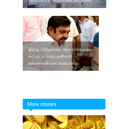
உதயநிதியிடம் விவசாயிகள் கோரிக்கை.
இன்று அதிமுகவின் அவசர செயற்குழு
கூட்டம் எடப்பாடி பழனிசாமி
தலைமையில் நடைபெறவுள்ளது.
More stories