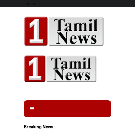
-->
-->
Breaking News :