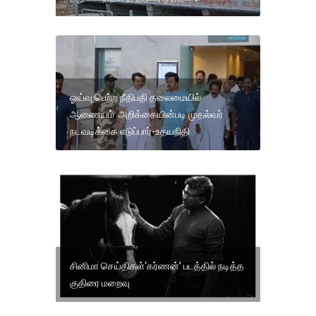
ஓய்வு பெற்ற நீதிபதி தலைமையில்
ஆணையம் அறிக்கையின்படி முதல்வர்
நடவடிக்கை எடுப்பார்-உதயநிதி
சினிமா செய்திகள்‘கர்ணன்’ படத்தில் நடித்த
குதிரை மறைவு