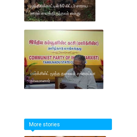
முந்திரிக்காட்டில் 60 லிட்டர் சாராய
ஊறல் வைத்திருந்தவர் கைது
மார்க்சிஸ்ட் மூத்த தலைவர் சங்கரய்யா
காலமானார்
More stories