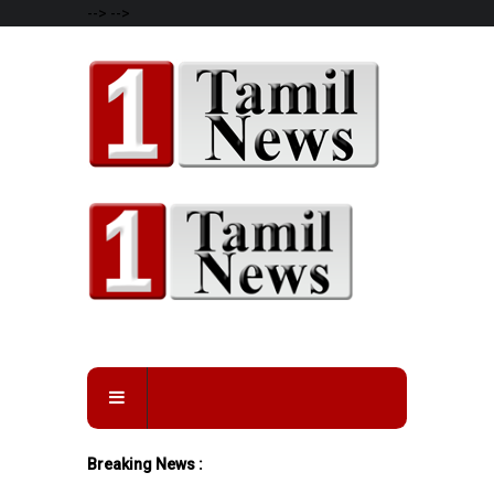
-->
-->
Breaking News :