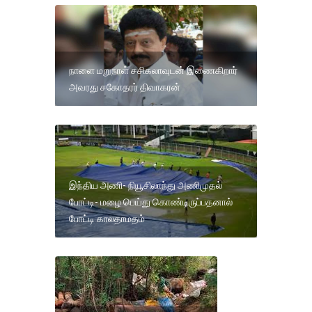
நாளை மறுநாள் சசிகலாவுடன் இணைகிறார்
அவரது சகோதரர் திவாகரன்
இந்திய அணி- நியூசிலாந்து அணிமுதல்
போட்டி- மழை பெய்து கொண்டிருப்பதனால்
போட்டி காலதாமதம்