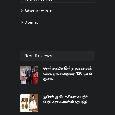
Advertise with us
Sitemap
Best Reviews
சென்னையில் இன்று தங்கத்தின்
விலை ஒரு சவரனுக்கு 120 ரூபாய்
குறைவு
இபிஎஸ்-ஐ விட சசிகலா வயதில்
பெரியவரா அமைச்சர் உதயநிதி