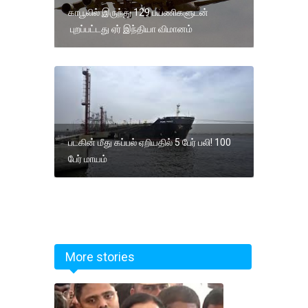
காபூலில் இருந்து 129 பயணிகளுடன்
புறப்பட்டது ஏர் இந்தியா விமானம்
படகின் மீது கப்பல் ஏறியதில் 5 பேர் பலி! 100
பேர் மாயம்
More stories