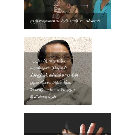
குழந்தைகளை கடத்திய ரஷியா - உக்ரைன்
மத்திய அரசும், மாநில
அரசும்ஆண்டுதோறும்
பட்ஜெட்டில் கல்விக்கான நிதி
ஒதுக்கீட்டை அதிகரிக்க
வேண்டும்.-வி.ஐ.டி.வேந்தர்-
ஜி.விஸ்வநாதன்