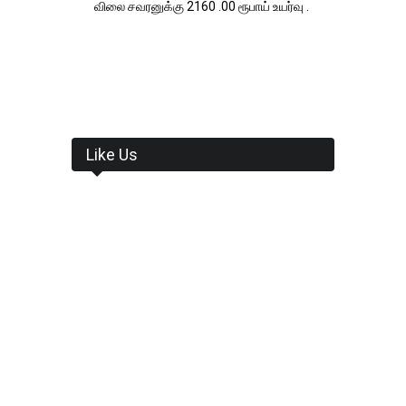
விலை சவரனுக்கு 2160 .00 ரூபாய் உயர்வு .
Like Us