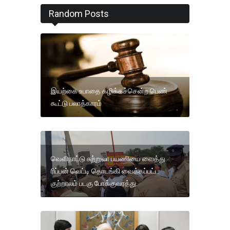
Random Posts
இயற்கை உபாதை கழிக்கச்சென்ற பெண்
கூட்டு பலாத்காரம்
வெளிநாட்டு சுற்றுலா பயணியை வைத்து
ரிப்பன் வெட்டி தொடங்கி வைக்கப்பட்ட
குற்றாலம் படகு போக்குவரத்து.