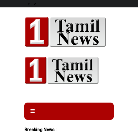
-->
-->
Breaking News :