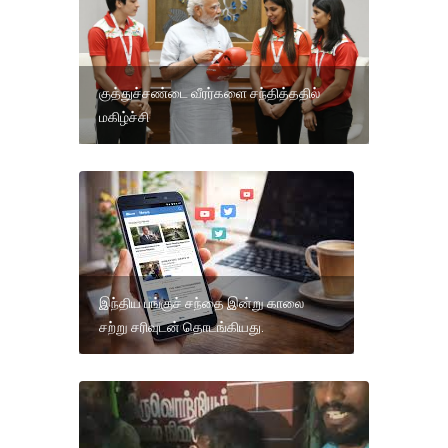
குத்துச்சண்டை வீரர்களை சந்தித்ததில்
மகிழ்ச்சி
இந்திய பங்குச் சந்தை இன்று காலை
சற்று சரிவுடன் தொடங்கியது.