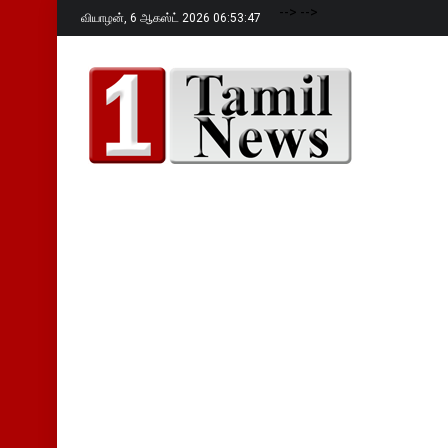
-->
-->
வியாழன்,
6 ஆகஸ்ட் 2026 06:53:48