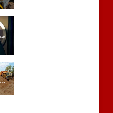
துணை
ிறார்