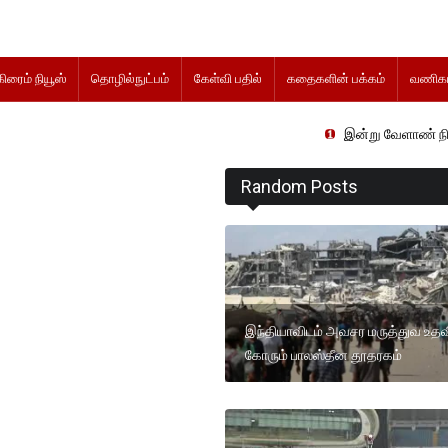
கிரைம் நியூஸ்
தொழில்நுட்பம்
கேள்வி பதில்
கதைகளின் பக்கம்
வணிகம
இன்று வேளாண் நிதிநிலை அறிக்க
Random Posts
இந்தியாவிடம் அவசர மருத்துவ உதவ
கோரும் பாலஸ்தீன தூதரகம்