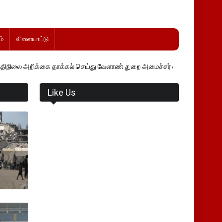
்
விளையாட்டு
ை தாக்கல் செய்து வேளாண் துறை அமைச்சர் வினோத் வாசித்து வருகிறார். �
Like Us
ி