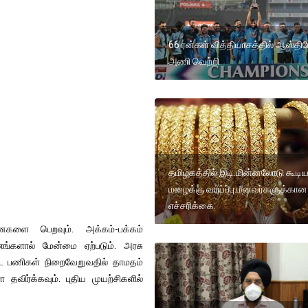
66 ரன்கள் வித்தியாசத்தில் ஆஸ்தி
அணி வெற்றி
தமிழகத்தில் இடி.மின்னலோடு கூடி
மழைக்கு வாய்ப்பு.மீனவர்களுக்கான
எச்சரிக்கை:
களை பெறவும். அக்கம்-பக்கம்
ணங்களால் மேன்மை ஏற்படும். அரசு
்ட பணிகள் நிறைவேறுவதில் தாமதம்
விர்க்கவும். புதிய முயற்சிகளில்