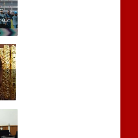
ரேலியா
ய