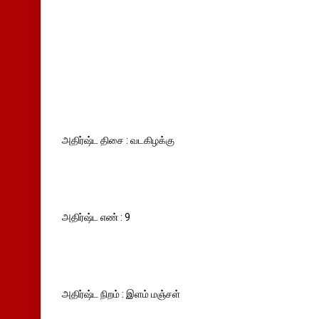
அதிர்ஷ்ட திசை : வடகிழக்கு
அதிர்ஷ்ட எண் : 9
அதிர்ஷ்ட நிறம் : இளம் மஞ்சள்