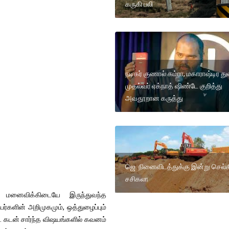
கருகி பலி
நடிகர் குணால் கம்ரா, மகாராஷ்டிர 
முதல்வர் ஏக்நாத் ஷிண்டே குறித்து
அவதூறான கருத்து
ஜெ. நினைவிடத்துக்கு இன்று செல்க
சசிகலா
 மனைவிக்கிடையே இருந்துவந்த
ர்களின் அறிமுகமும், ஒத்துழைப்பும்
். கடன் சார்ந்த விஷயங்களில் கவனம்