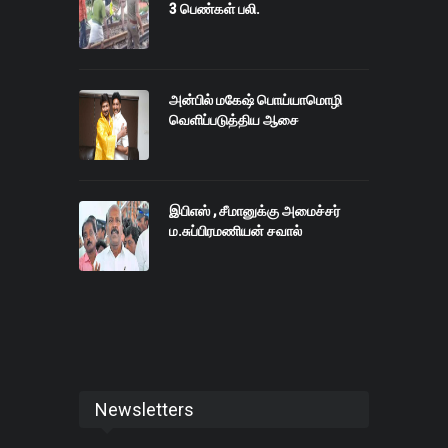
3 பெண்கள் பலி.
அன்பில் மகேஷ் பொய்யாமொழி
வெளிப்படுத்திய ஆசை
இபிஎஸ் , சீமானுக்கு அமைச்சர்
ம.சுப்பிரமணியன் சவால்
Newsletters