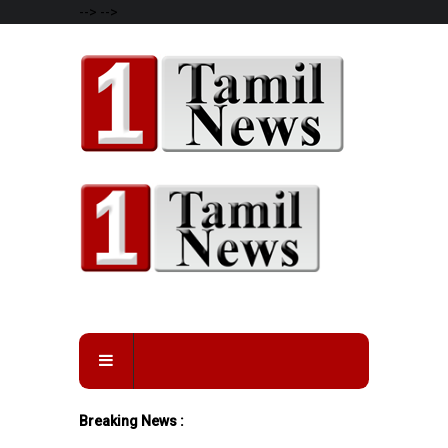
-->
-->
Breaking News :