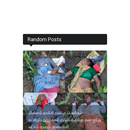
Random Posts
மின்னல் தாக்கி நான்கு பெண்கள்
உயிரிழப்புஇறந்தவர் குடும்பத்திற்கு தலா ஐந்து
லட்சம் ரூபாய்- அமைச்சர்.