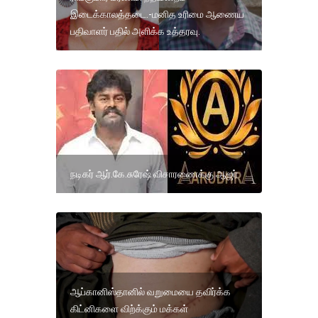
இடைக்காலத்தடை.-மனித உரிமை ஆணைய
பதிவாளர் பதில் அளிக்க உத்தரவு.
நடிகர் ஆர்.கே.சுரேஷ் விசாரணைக்கு ஆஜர்
ஆப்கானிஸ்தானில் வறுமையை தவிர்க்க
கிட்னிகளை விற்க்கும் மக்கள்