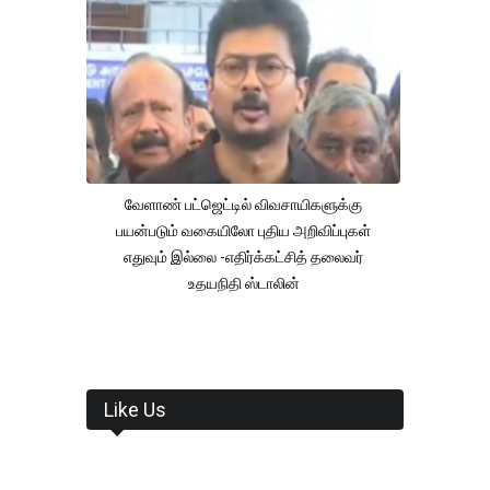
வேளாண் பட்ஜெட்டில் விவசாயிகளுக்கு
பயன்படும் வகையிலோ புதிய அறிவிப்புகள்
எதுவும் இல்லை -எதிர்க்கட்சித் தலைவர்
உதயநிதி ஸ்டாலின்
Like Us