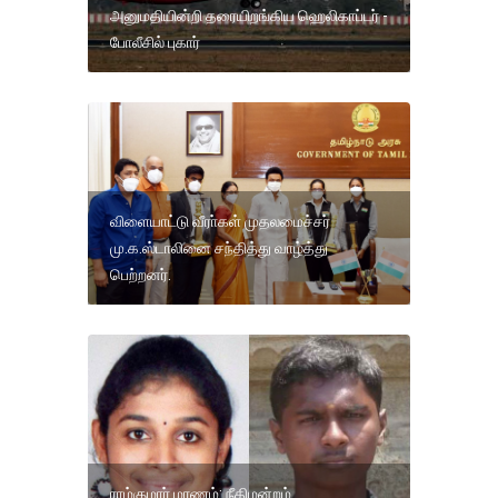
அனுமதியின்றி தரையிறங்கிய ஹெலிகாப்டர் -
போலீசில் புகார்
விளையாட்டு வீரா்கள் முதலமைச்சர்
மு.க.ஸ்டாலினை சந்தித்து வாழ்த்து
பெற்றனர்.
ராம்குமார் மரணம்: நீதிமன்றம்