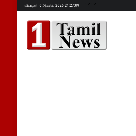
-->
-->
வியாழன்,
6 ஆகஸ்ட் 2026 21:27:10