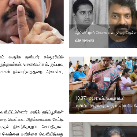
ஆம்ஸ்ட்ராங் கொலை வழக்கு: நெல்ச
விசாரணை
் அருகே தனியார் கல்லூரியில்
்துவர்கள், செவிலியர்கள், துப்புரவு
க்கள் நல்வாழ்வுத்துறை அமைச்சர்
10,371 ஆசிரியர், பேராசிரியர்
பணியிடங்களுக்கு வரும் டிசம்பரில் த
ளியிட்டுள்ளார். அதில் தடுப்பூசிகள்
ன்பதை வெள்ளை அறிக்கையாக கேட்டு
ுதல் தினந்தோறும், செய்திதாள்,
டு வெள்ளை அறிக்கை வெளியிடுவது