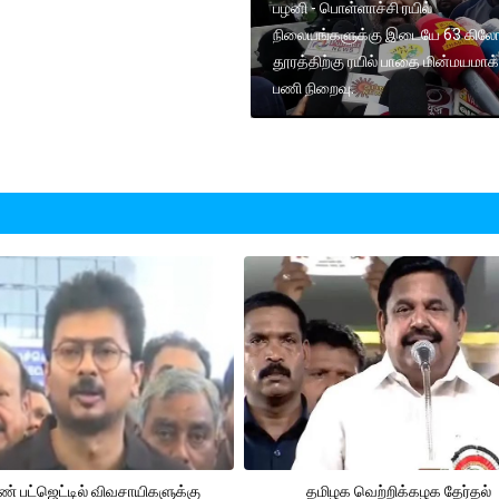
பழனி - பொள்ளாச்சி ரயில்
நிலையங்களுக்கு இடையே 63 கிலோமீ
தூரத்திற்கு ரயில் பாதை மின்மயமாக
பணி நிறைவு.
் பட்ஜெட்டில் விவசாயிகளுக்கு
தமிழக வெற்றிக்கழக தேர்தல்