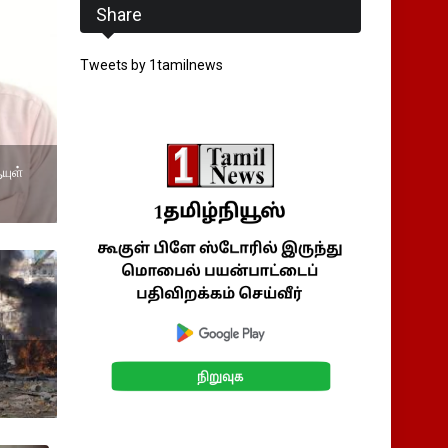
Share
Tweets by 1tamilnews
யுள்