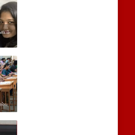
னிடம்
ேர்வு