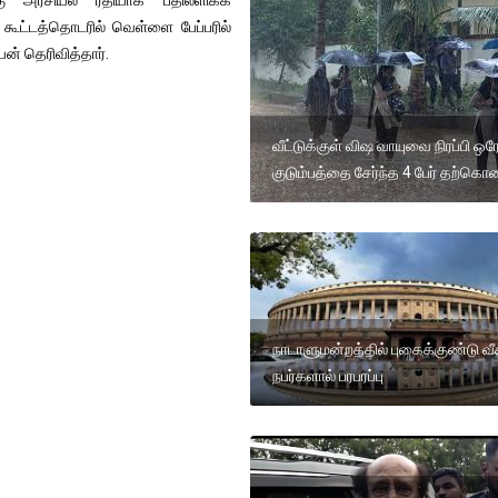
 கூட்டத்தொடரில் வெள்ளை பேப்பரில்
ன் தெரிவித்தார்.
வீட்டுக்குள் விஷ வாயுவை நிரப்பி ஒர
குடும்பத்தை சேர்ந்த 4 பேர் தற்க
நாடாளுமன்றத்தில் புகைக்குண்டு வீ
நபர்களால் பரபரப்பு