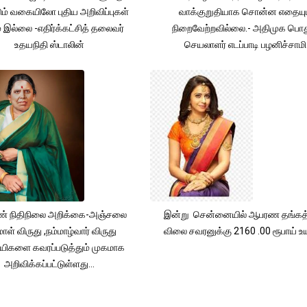
ும் வகையிலோ புதிய அறிவிப்புகள்
வாக்குறுதியாக சொன்ன எதையும
் இல்லை -எதிர்க்கட்சித் தலைவர்
நிறைவேற்றவில்லை.- அதிமுக பொத
உதயநிதி ஸ்டாலின்
செயலாளர் எடப்பாடி பழனிச்சாமி
் நிதிநிலை அறிக்கை-அஞ்சலை
இன்று சென்னையில் ஆபரண தங்கத்
ாள் விருது ,நம்மாழ்வார் விருது
விலை சவரனுக்கு 2160 .00 ரூபாய் உயர
யிகளை கவரப்படுத்தும் முகமாக
அறிவிக்கப்பட்டுள்ளது...