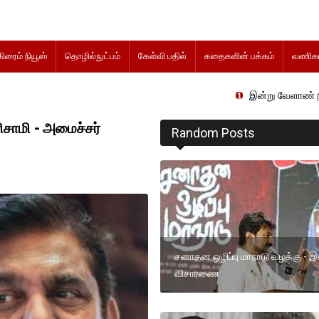
கிரைம் நியூஸ்
தொழில்நுட்பம்
கேள்வி பதில்
கதைகளின் பக்கம்
வணிகம
இன்று வேளாண் நிதிநிலை அறிக்கை 
சாமி - அமைச்சர்
Random Posts
சனாதன ஒழிப்பு மாநாடு வழக்கு - இ
விசாரணை