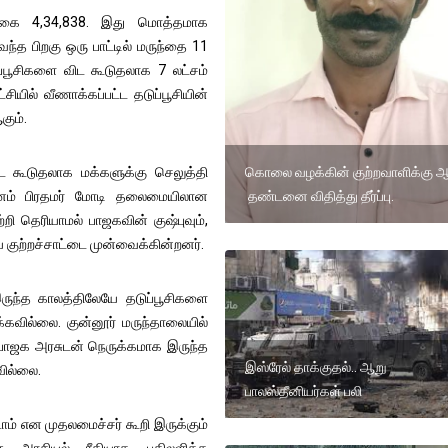
ிக்கை 4,34,838. இது மொத்தமாக
ந்த பிறகு ஒரு பாட்டில் மருந்தை 11
ுப்பூசிகளை விட கூடுதலாக 7 லட்சம்
சியில் வீணாக்கப்பட்ட தடுப்பூசியின்
ும்.
கொலை வழக்கின் குற்றவாளிக்கு ஆ
ட கூடுதலாக மக்களுக்கு செலுத்தி
தண்டனை விதித்து தீர்ப்பு.
னம் பிரதமர் மோடி தலைமையிலான
ற்றி தெரியாமல் பாஜகவின் குஷ்புவும்,
் குற்றச்சாட்டை முன்வைக்கின்றனர்.
 இருந்த காலத்திலேயே தடுப்பூசிகளை
க்கவில்லை. குன்னூர் மருந்தாலையில்
் பாஜக அரசுடன் நெருக்கமாக இருந்த
இஸ்ரேல் தாக்குதல்.. ஆறு
வில்லை.
பாலஸ்தீனியர்கள் பலி
டாம் என முதலமைச்சர் கூறி இருக்கும்
்கு அரசியல் ரீதியாக பதிலளிக்க