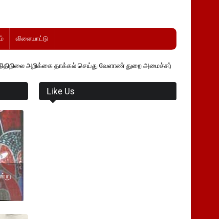
்
விளையாட்டு
தாக்கல் செய்து வேளாண் துறை அமைச்சர் வினோத் வாசித்து வருகிறார். �.
Like Us
ன்று