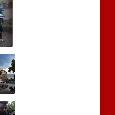
ே
ொலை
சிய