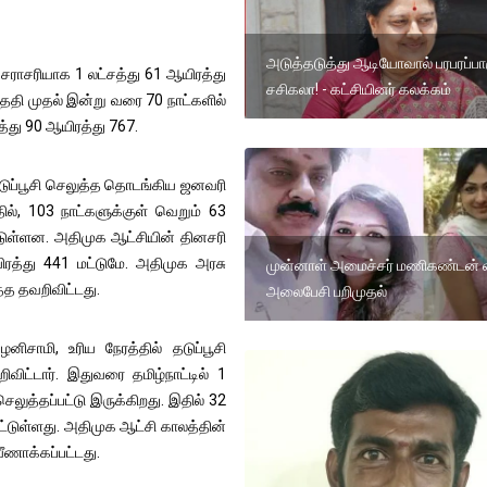
அடுத்தடுத்து ஆடியோவால் பரபரப்பா
 சராசரியாக 1 லட்சத்து 61 ஆயிரத்து
சசிகலா! - கட்சியினர் கலக்கம்
 தேதி முதல் இன்று வரை 70 நாட்களில்
்து 90 ஆயிரத்து 767.
ுப்பூசி செலுத்த தொடங்கிய ஜனவரி
தில், 103 நாட்களுக்குள் வெறும் 63
ட்டுள்ளன. அதிமுக ஆட்சியின் தினசரி
ரத்து 441 மட்டுமே. அதிமுக அரசு
முன்னாள் அமைச்சர் மணிகண்டன் வீ
த்த தவறிவிட்டது.
அலைபேசி பறிமுதல்
னிசாமி, உரிய நேரத்தில் தடுப்பூசி
ிட்டார். இதுவரை தமிழ்நாட்டில் 1
லுத்தப்பட்டு இருக்கிறது. இதில் 32
ட்டுள்ளது. அதிமுக ஆட்சி காலத்தின்
ீணாக்கப்பட்டது.