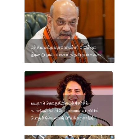
மத்திய உள்துறை அமைச்சர் அமித்ஷா
இரண்டு நாள் பயணமாக தமிழகம் வருகை
வயநாடு தொகுதிஇடைத் தேர்தல்-
காங்கிரஸ் கட்சி வேட்பாளராக கட்சியின்
பொதுச் செயலாளர் பிரியங்கா காந்தி