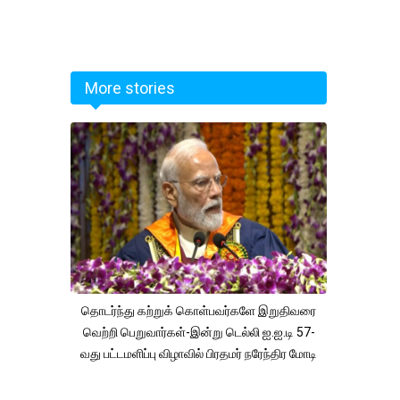
More stories
தொடர்ந்து கற்றுக் கொள்பவர்களே இறுதிவரை
வெற்றி பெறுவார்கள்-இன்று டெல்லி ஐ.ஐ.டி 57-
வது பட்டமளிப்பு விழாவில் பிரதமர் நரேந்திர மோடி