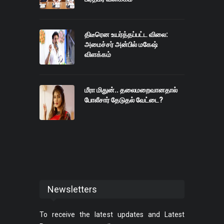
திடீரென உயர்த்தப்பட்ட விலை:
அமைச்சர் அன்பில் மகேஷ்
விளக்கம்
மீரா மிதுன்.. தலைமறைவானதால்
போலீசார் தேடுதல் வேட்டை?
Newsletters
To receive the latest updates and Latest