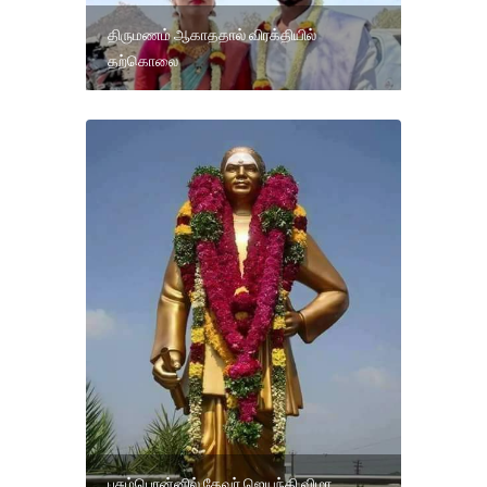
திருமணம் ஆகாததால் விரக்தியில்
தற்கொலை
பசும்பொன்னில் தேவர் ஜெயந்தி விழா