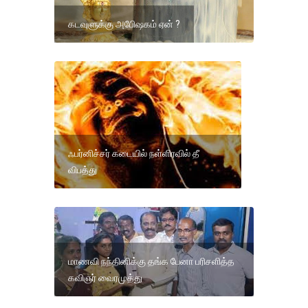
கடவுளுக்கு அபிேஷகம் ஏன் ?
ஃபர்னிச்சர் கடையில் நள்ளிரவில் தீ
விபத்து
மாணவி நந்தினிக்கு தங்க பேனா பரிசளித்த
கவிஞர் வைரமுத்து