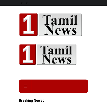
-->
-->
Breaking News :