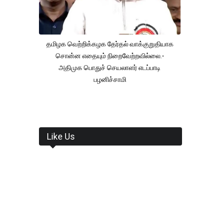
தமிழக வெற்றிக்கழக தேர்தல் வாக்குறுதியாக
சொன்ன எதையும் நிறைவேற்றவில்லை.-
அதிமுக பொதுச் செயலாளர் எடப்பாடி
பழனிச்சாமி
Like Us