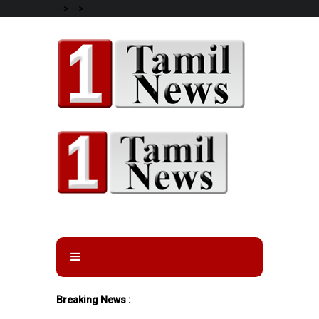
-->
-->
Breaking News :