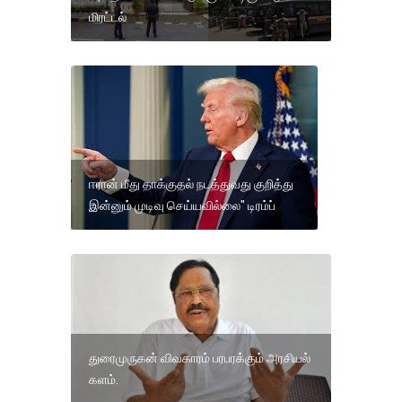
மிரட்டல்
ஈரான் மீது தாக்குதல் நடத்துவது குறித்து
இன்னும் முடிவு செய்யவில்லை" டிரம்ப்
துரைமுருகன் விவகாரம் பரபரக்கும் அரசியல்
களம்.