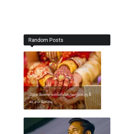
Random Posts
அரசு வேலை வாங்கித்தருவதாக ரூ.6
லட்சம் மோசடி