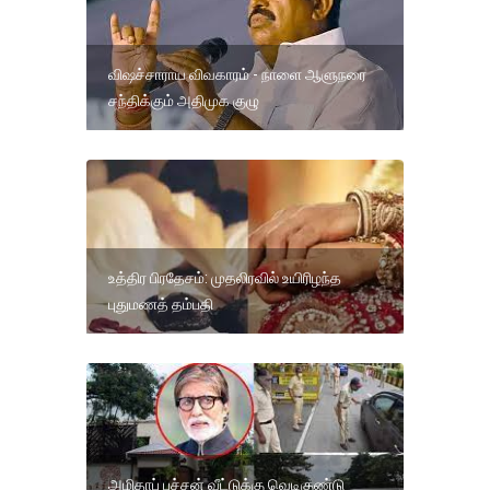
விஷச்சாராய விவகாரம் - நாளை ஆளுநரை
சந்திக்கும் அதிமுக குழு
உத்திர பிரதேசம்: முதலிரவில் உயிரிழந்த
புதுமணத் தம்பதி
அமிதாப் பச்சன் வீட்டுக்கு வெடிகுண்டு