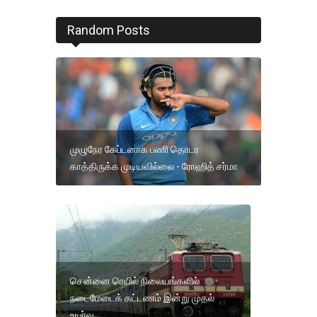
Random Posts
முழுநேர கேப்டனாக பணி தொடர
காத்திருக்க முடியவில்லை - ரோஹித் சர்மா
சென்னை ரெயில் நிலையங்களில்
நடைமேடைக் கட்டணம் இன்று முதல்
உயர்வு