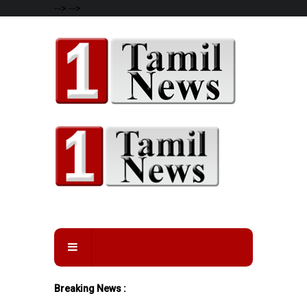
-->
-->
Breaking News :