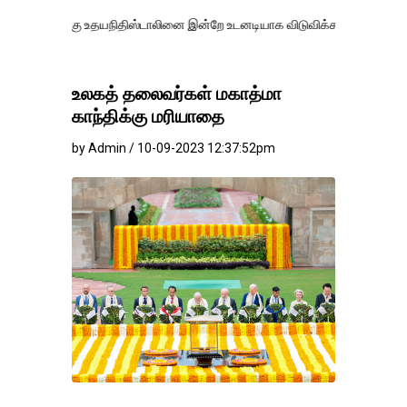
கு உதயநிதிஸ்டாலினை இன்றே உடனடியாக விடுவிக்கப்பட வேண்.
எதிர்க்கட்
உலகத் தலைவர்கள் மகாத்மா
காந்திக்கு மரியாதை
by Admin / 10-09-2023 12:37:52pm