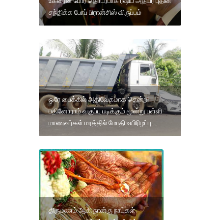
உக்ரைன் போர் தொடர்பாக ரஷ்ய அதிபர் புதின்
சந்திக்க போப் பிரான்சிஸ் விருப்பம்
ஒரே பைக்கில் அதிவேகமாக சென்ற
பதினோராம் வகுப்பு படிக்கும் மூன்று பள்ளி
மாணவர்கள் மரத்தில் மோதி உயிரிழப்பு
திருமணம் ஆகி நான்கு நாட்கள்