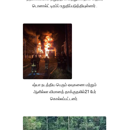
டொனால்ட் டிரம்ப் உறுதிப்படுத்தியுள்ளார் .
ஷ்யா நடத்திய பெரும் ஏவுகணை மற்றும்
ஆளில்லா விமானத் தாக்குதலில்21 பேர்
கொல்லப்பட்டனர்.