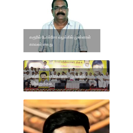
கரூரில் போக்சோ வழக்கில் முன்னாள்
காவலர் கைது
மகளிர் உரிமை தொகை - முதல்வர்
அறிவுறுத்தல்