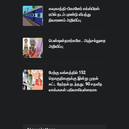
கவுகாத்தி-பிகானேர் எக்ஸ்பிரஸ்
ரயில் தடம் புரண்டு விபத்து
நிவாரணம் அறிவிப்பு
பென்ஷன்தாரர்களே.. அஞ்சல்துறை
அறிவிப்பு
மேற்கு வங்கத்தில் 152
தொகுதிகளுக்கு இன்று முதல்
கட்ட தேர்தல் நடந்தது. 90 சதவீத
வாக்குகள் பதிவாகியுள்ளதாக
தகவல்கள்