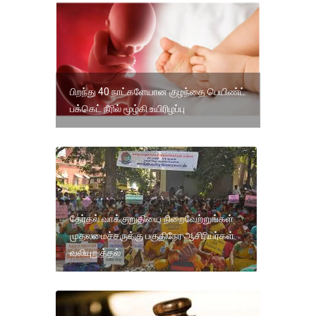
பிறந்து 40 நாட்களேயான குழந்தை பெயிண்ட்
பக்கெட் நீரில் மூழ்கி உயிரிழப்பு
தேர்தல் வாக்குறுதியை நிறைவேற்றுங்கள்
முதலமைச்சருக்கு பகுதிநேர ஆசிரியர்கள்
வலியுறுத்தல்