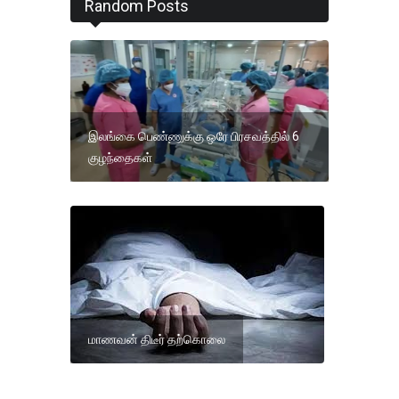
Random Posts
இலங்கை பெண்ணுக்கு ஒரே பிரசவத்தில் 6
குழந்தைகள்
மாணவன் திடீர் தற்கொலை