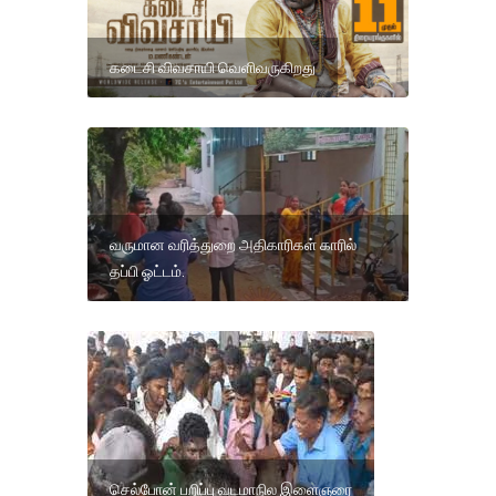
கடைசி விவசாயி வெளிவருகிறது
வருமான வரித்துறை அதிகாரிகள் காரில்
தப்பி ஓட்டம்.
செல்போன் பறிப்பு வடமாநில இளைஞரை