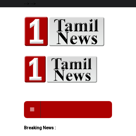
-->
-->
Breaking News :