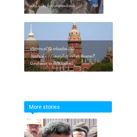
விரட்டிபிடித்த மாணவர்கள்
விளையாட்டு சங்கங்களில்
அரசியல்வாதிகளுக்கு என்ன வேலை?:
சென்னை உயர்நீதிமன்றம்
More stories