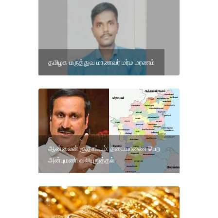
தமிழக மருத்துவ மாணவர் மர்ம மரணம்
ஆன்லைன் சூதாட்டம்: தடையாணை பெற
அன்புமணி வலியுறுத்தல்