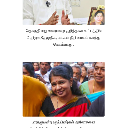
தொகுதி மறு வரையறை குறித்தான கூட்டத்தில்
அதிமுக,தேமுதிக, மக்கள் நீதி மையம் கலந்து
கொள்ளாது .
பாராளுமன்ற உறுப்பினர்கள் ஆலோசனை