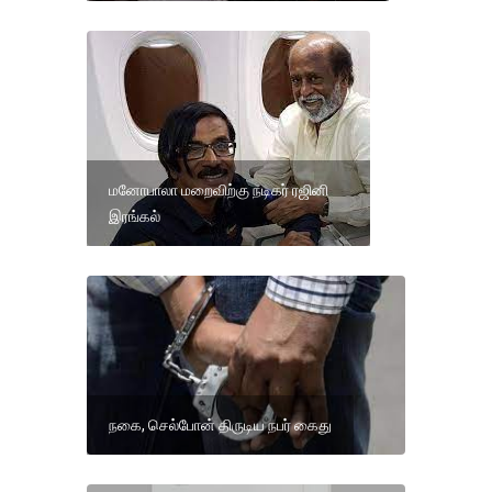
மனோபாலா மறைவிற்கு நடிகர் ரஜினி
இரங்கல்
நகை, செல்போன் திருடிய நபர் கைது