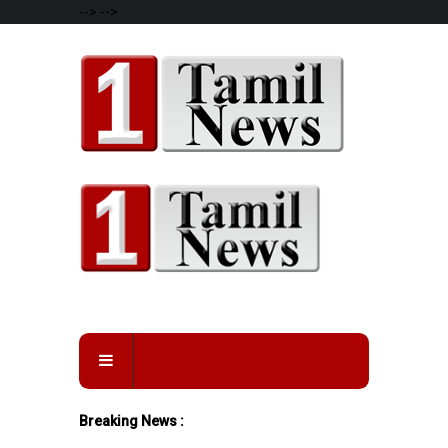
-->
-->
Breaking News :