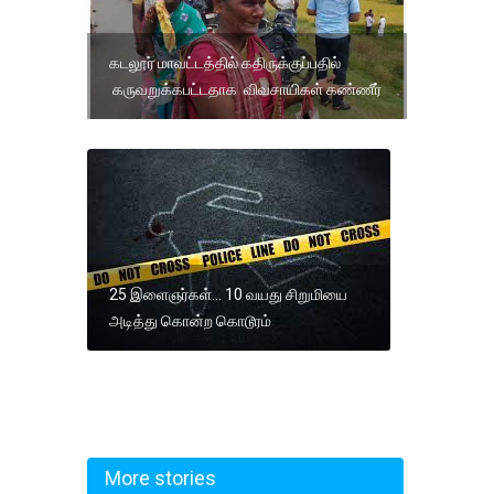
கடலூர் மாவட்டத்தில் கதிருக்குப்பதில்
கருவறுக்கபட்டதாக விவசாயிகள் கண்ணீர்
25 இளைஞர்கள்... 10 வயது சிறுமியை
அடித்து கொன்ற கொடூரம்
More stories