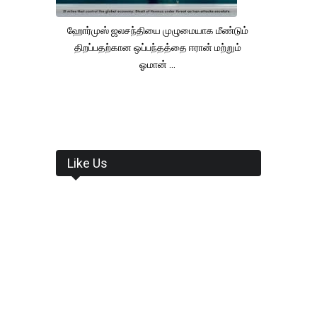
ஹோர்முஸ் ஜலசந்தியை முழுமையாக மீண்டும்
திறப்பதற்கான ஒப்பந்தத்தை ஈரான் மற்றும்
ஓமான் ...
Like Us