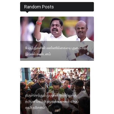
Random Posts
பேருந்துகளின் எண்ணிக்கையை குறைப்பதா.
இபிஎஸ் கண்டனம்
திருச்செந்தூர் முருகன் கோவிலுக்கு
தமிழக வெற்றி கழகத் தலைவர் விஜய்
சாமி தரிசனம்