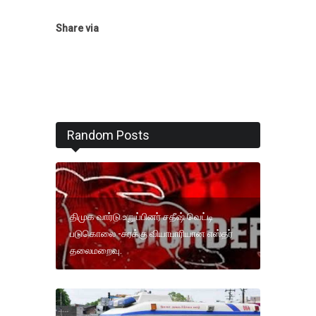
Share via
Random Posts
திமுக வார்டு உறுப்பினர் சதீஷ் வெட்டி
படுகொலை -சரக்கு வியாபாரியான எஸ்தர்
தலைமறைவு.