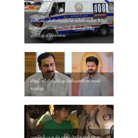
தனியார் பள்ளி விடுதியில் தங்கி படித்த 5ஆம்
வகுப்பு மாணவி மாடியில் இருந்து கீழே
குதித்து தற்கொலை
விஜய் கட்சி குறித்து அன்புமணி ராமதாஸ்
கருத்து
முதல்வர் மு.க.ஸ்டாலின் பிறந்தநாள் விழா