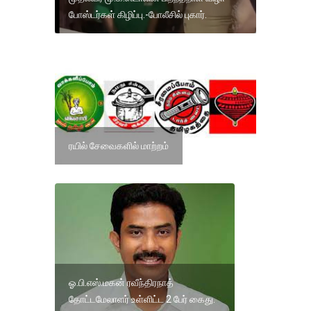
போஸ்டர்கள் கிழிப்பு.-போலீசில் புகார்.
ரயில் சேவைகளில் மாற்றம்
ஓ.பி.எஸ்.மகன் ரவீந்திரநாத்
தோட்டமேலாளர் உள்ளிட்ட 2 பேர் கைது.