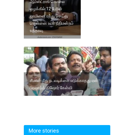
ஆம்ஸ்ட்ராங் கொலை
வழக்கில் 12 பேரின்
ஜாமினை ரத்து செய்து
சென்னை உயர் நீதிமன்றம்
உத்தரவு.
சீமான் மீது நடவடிக்கை எடுக்காதது ஏன்
பிரஷாந்த் கிஷோர் கேள்வி
More stories