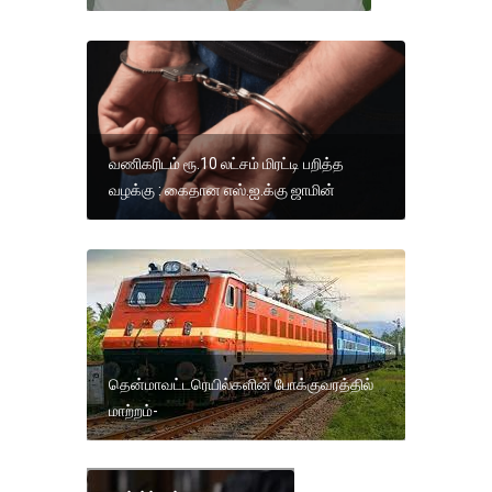
வணிகரிடம் ரூ.10 லட்சம் மிரட்டி பறித்த
வழக்கு : கைதான எஸ்.ஐ.க்கு ஜாமின்
தென்மாவட்டரெயில்களின் போக்குவரத்தில்
மாற்றம்-