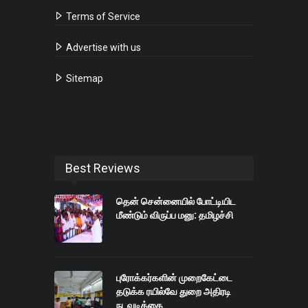
Terms of Service
Advertise with us
Sitemap
Best Reviews
தென் சென்னையில் போட்டியிட
மீண்டும் விருப்ப மனு: தமிழச்சி
புரோக்கர்களின் முறைகேட்டை
தடுக்க ரயில்வே துறை அதிரடி
நடவடிக்கை