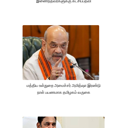
இணைந்தவர்களுக்கு கட்சிப்பதவி
மத்திய உள்துறை அமைச்சர் அமித்ஷா இரண்டு
நாள் பயணமாக தமிழகம் வருகை