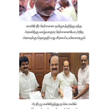
காவிரி நீர் பிரச்சனை தமிழகத்திற்கு எந்த
அளவிற்கு வாழ்வாதார பிரச்சனையோ,அதே
அளவுக்கு தொகுதி மறு சீரமைப்பு விவகாரமும்
அ.தி.மு.கவிலிருந்து த.வெ.கவில்