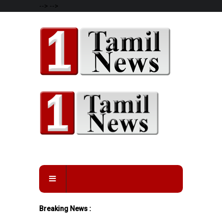
-->
-->
Breaking News :