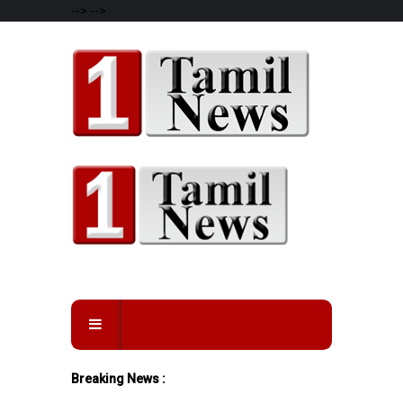
-->
-->
Breaking News :