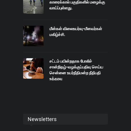
காரைக்கால் பகுதிகளில் மழைக்கு
வாய்ப்புள்ளது.
மீன்கள் விலைஉயர்வு-மீனவர்கள்
மகிழ்ச்சி.
சட்டம் பயின்றதாக போலிச்
சான்றிதழ்-வழக்குப்பதிவு செய்ய
சென்னை உயர்நீதிமன்ற நீதிபதி
உத்தரவு
Newsletters