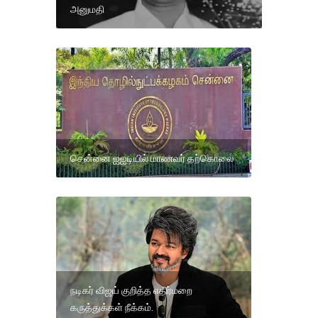
அனுமதி
சென்னை ஐஐடியில் மாணவர் தற்கொலை
நடிகர் விஜய் குறித்த எதிர்மறை
கருத்துக்கள் நீக்கம்.