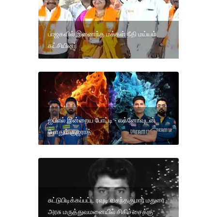
பாஜகவில் இணைந்த மக்கள் நீதி மய்யம்
கட்சியினர்
ஐபிஎல் இன்றைய போட்டி - லக்னோவுடன்
மோதும் குஜராத்
சுட்டுபிடிக்கப்பட்ட ரவுடி வசந்தகுமார் மதுரை
அரசு மருத்துவமனையில் சிகிச்சைக்கு