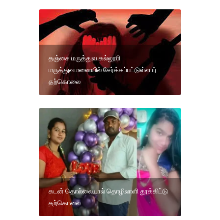
தஞ்சை மருத்துவ கல்லூரி
மருத்துவமனையில் சேர்க்கப்பட்டுள்ளார்
தற்கொலை
கடன் தொல்லையால் தொழிலாளி தூக்கிட்டு
தற்கொலை