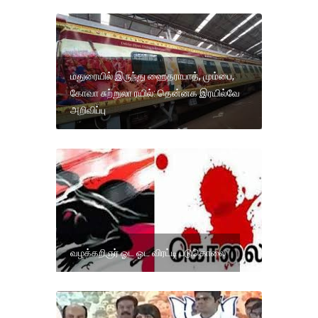
மதுரையில் இருந்து ஹைதராபாத், மும்பை,
கோவா சுற்றுலா ரயில்: தென்னக இரயில்வே
அறிவிப்பு
வழக்கறிஞர் ஓட ஓட விரட்டி படுகொலை