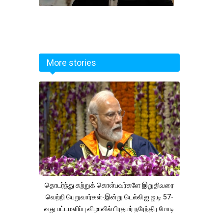
More stories
தொடர்ந்து கற்றுக் கொள்பவர்களே இறுதிவரை
வெற்றி பெறுவார்கள்-இன்று டெல்லி ஐ.ஐ.டி 57-
வது பட்டமளிப்பு விழாவில் பிரதமர் நரேந்திர மோடி