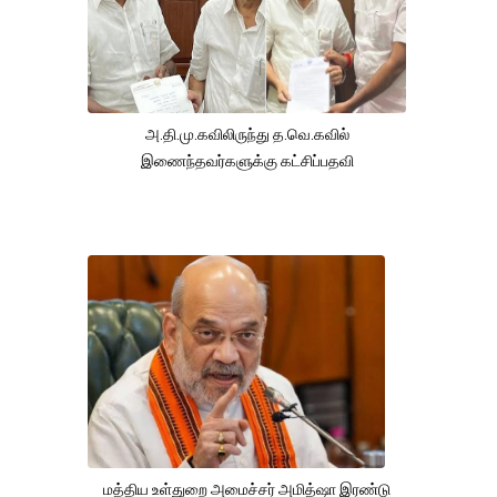
அ.தி.மு.கவிலிருந்து த.வெ.கவில்
இணைந்தவர்களுக்கு கட்சிப்பதவி
மத்திய உள்துறை அமைச்சர் அமித்ஷா இரண்டு