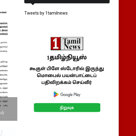
Tweets by 1tamilnews
ார்