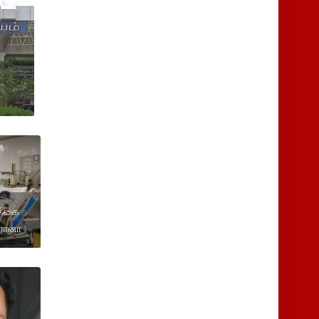
க்கை
ொரோனா