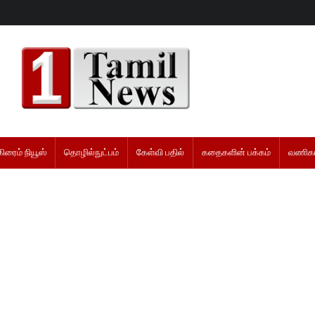
கிரைம் நியூஸ்
தொழில்நுட்பம்
கேள்வி பதில்
கதைகளின் பக்கம்
வணிகம