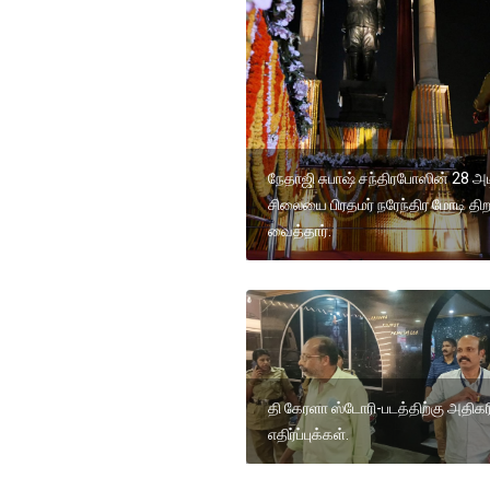
நேதாஜி சுபாஷ் சந்திரபோஸின் 28 அ
சிலையை பிரதமர் நரேந்திர மோடி திற
வைத்தார்.
தி கேரளா ஸ்டோரி-படத்திற்கு அதிகரி
எதிர்ப்புக்கள்.