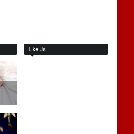
Like Us
்