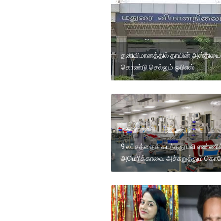
தனிவிமானத்தில் தாயின் அஸ்தியை
கொண்டு செல்லும் ஓபிஎஸ்
9 லட்சத்தைக் கடந்தது பலி எண்ணி
அமெரிக்காவை அச்சுறுத்தும் க