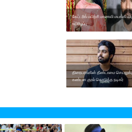
கேட்டரிங் பயிற்சி மாணவி மயங்கி விழ
உயிரிழப்பு
திரையரங்கின் தீண்டாமை செயலுக்
கண்டன குரல் கொடுத்த நடிகர்