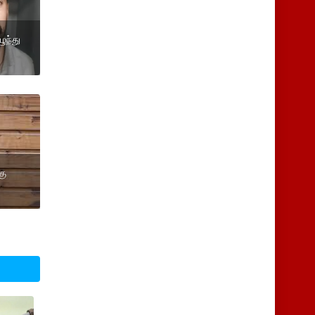
ுந்து
கு