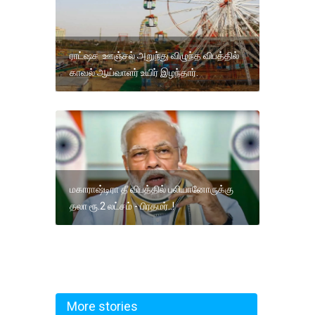
ராட்ஷச ஊஞ்சல் அறுந்து விழுந்த விபத்தில்
காவல் ஆய்வாளர் உயிர் இழந்தார்.
மகாராஷ்டிரா தீ விபத்தில் பலியானோருக்கு
தலா ரூ.2 லட்சம் - பிரதமர்..!
More stories