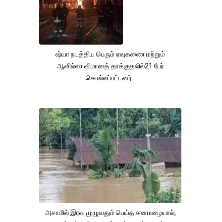
ஷ்யா நடத்திய பெரும் ஏவுகணை மற்றும்
ஆளில்லா விமானத் தாக்குதலில்21 பேர்
கொல்லப்பட்டனர்.
அசாமில் இரவு முழுவதும் பெய்த கனமழையால்,