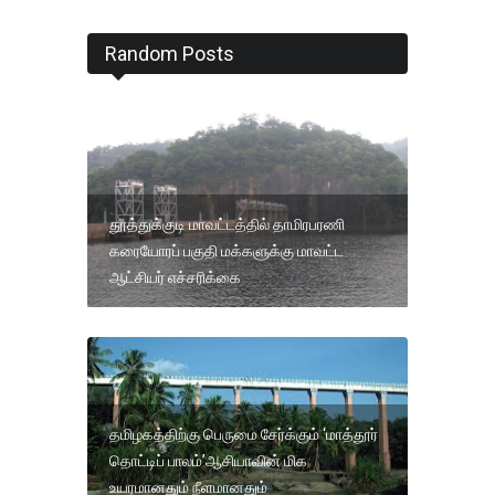
Random Posts
தூத்துக்குடி மாவட்டத்தில் தாமிரபரணி
கரையோரப் பகுதி மக்களுக்கு மாவட்ட
ஆட்சியர் எச்சரிக்கை
தமிழகத்திற்கு பெருமை சேர்க்கும் ‘மாத்தூர்
தொட்டிப் பாலம்’ஆசியாவின் மிக
உயரமானதும் நீளமானதும்