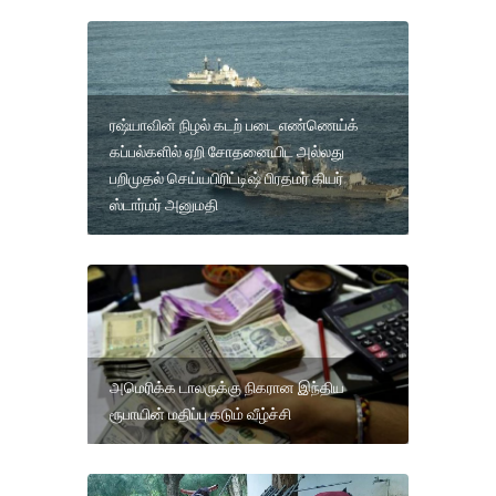
ரஷ்யாவின் நிழல் கடற் படை எண்ணெய்க்
கப்பல்களில் ஏறி சோதனையிட அல்லது
பறிமுதல் செய்யபிரிட்டிஷ் பிரதமர் கியர்
ஸ்டார்மர் அனுமதி
அமெரிக்க டாலருக்கு நிகரான இந்திய
ரூபாயின் மதிப்பு கடும் வீழ்ச்சி