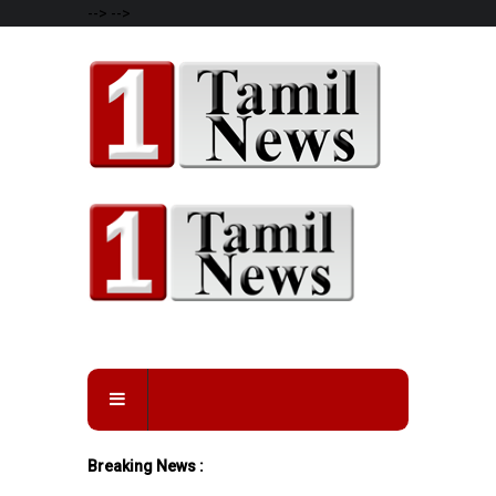
-->
-->
Breaking News :