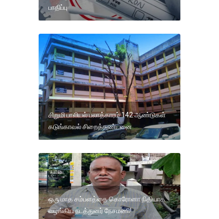
பாதிப்பு
சிறுமி பாலியல் பலாத்காரம் 142 ஆண்டுகள்
கடுங்காவல் சிறைத்தண்டனை
ஒரு மாத சம்பளத்தை கொரோனா நிதியாக
வழங்கிய நடத்துனர் நேசமணி!