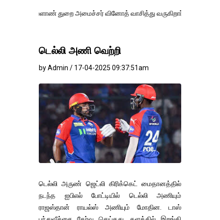
ாண் துறை அமைச்சர் வினோத் வாசித்து வருகிறார். �.
டெல்லி அணி வெற்றி
by Admin / 17-04-2025 09:37:51am
டெல்லி அருண் ஜெட்லி கிரிக்கெட் மைதானத்தில்
நடந்த ஐபிஎல் போட்டியில் டெல்லி அணியும்
ராஜஸ்தான் ராயல்ஸ் அணியும் மோதின. டாஸ்
பந்துவீச்சை தேர்வு செய்தது. களத்தில் இறங்கி