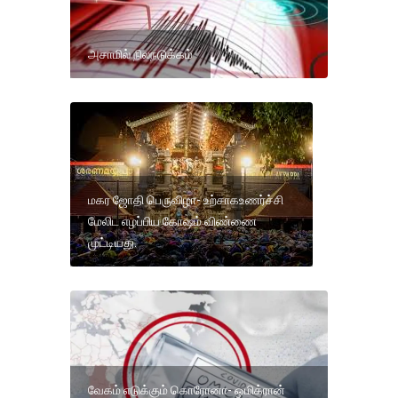
அசாமில் நிலநடுக்கம்
மகர ஜோதி பெருவிழா- உற்சாகஉணர்ச்சி
மேலிட எழப்பிய கோஷம் விண்ணை
முட்டியது.
வேகம் எடுக்கும் கொரோனா- ஒமிக்ரான்