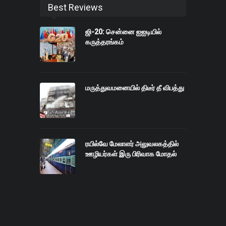
Best Reviews
ஜி-20: சென்னை ஐஐடியில்
கருத்தரங்கம்
மருத்துவமனையில் திடீர் தீ விபத்து
ரயில்வே மேலாளர் அலுவலகத்தில்
ஊழியர்கள் இரு பிரிவாக மோதல்