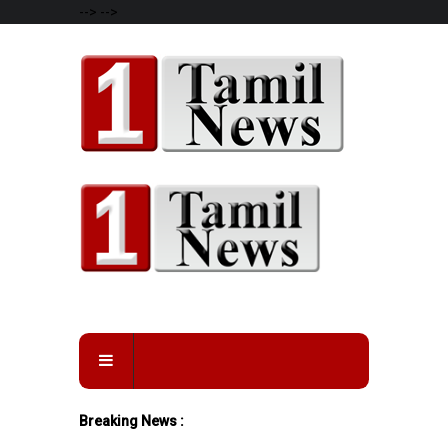
-->
-->
Breaking News :