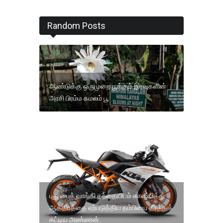
Random Posts
ஆண்டுக்கு ஒருமுறை பூக்கும் இரவுகளின்
அரசி பிரம்ம கமலம் பூ
புது பைக் வாங்கி தந்தையிடம் காண்பித்து
ஆத்திரத்தை ஏற்படுத்திய தம்பியை தீர்த்துக்
கட்டிய அண்ணன்.