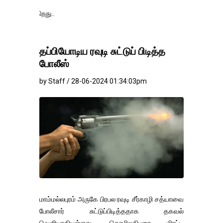
தங்கம்-வெள்ளி வ
தப்பியோடிய ரவுடி சுட்டுப் பிடித்த
போலீஸ்
by Staff / 28-06-2024 01:34:03pm
மாம்மல்லபுரம் அருகே பிரபல ரவுடி சீர்காழி சத்யாவை
போலீசார் சுட்டுப்பிடித்ததாக தகவல்
வெளியாகியுள்ளது. தொழிலதிபரை மிரட்டி