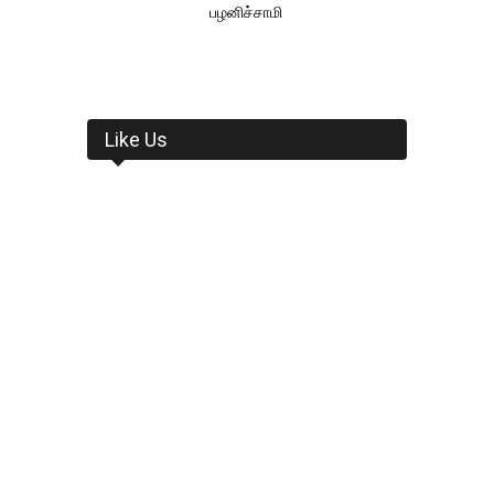
பழனிச்சாமி
Like Us