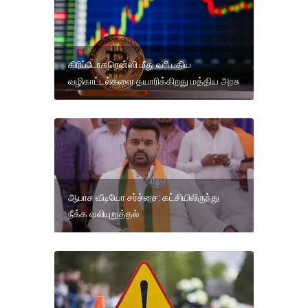
கிரிப்டோகரென்ஸி மீது வரி புதிய
வழிகாட்டல்களை தயாரிக்கிறது மத்திய அரசு
ஆபாச வீடியோ சர்ச்சை: கட்சியிலிருந்து
நீக்க வலியுறுத்தல்