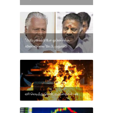
"அதிமுக பற்றி பேச ஓபிஎஸ்-க்கு
உரிமையில்லை"கே.பி.முனுசாமி
ஏசி வெடித்து பெண், குழந்தைகள் பலி