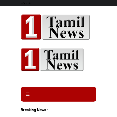
-->
-->
Breaking News :