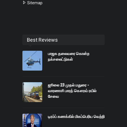
Sitemap
Best Reviews
பாஜக தலைவரை கொன்ற
நக்சலைட்டுகள்
ஜூலை 23 முதல் மதுரை -
வாரணாசி பாரத் கௌரவ் ரயில்
சேவை
டிரம்ப் கணக்கில் மிகப்பெரிய வெற்றி