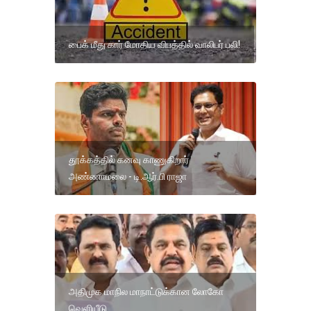
பைக் மீது கார் மோதிய விபத்தில் வாலிபர் பலி!
தூக்கத்தில் கனவு காணுகிறார்
அண்ணாமலை - டி.ஆர்.பி ராஜா
அதிமுக மாநில மாநாட்டுக்கான லோகோ
வெளியீடு