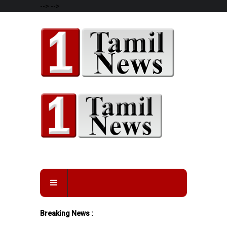
-->
-->
Breaking News :