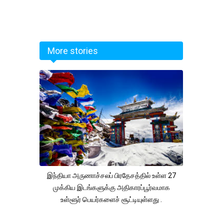
More stories
இந்தியா அருணாச்சலப் பிரதேசத்தில் உள்ள 27
முக்கிய இடங்களுக்கு அதிகாரப்பூர்வமாக
உள்ளூர் பெயர்களைச் சூட்டியுள்ளது .