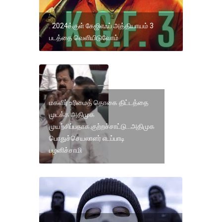
. 2024க்குள் கேஜிஎஃப் அத்தியாயம் 3
படத்தை வெளியிடுவோம்
மகளிர் உரிமைத் தொகை திட்டத்தை
முடக்க அதிமுக
முயற்சிப்பதாக.குற்றச்சாட்டு...அதிமுக
பொதுச்செயலாளர் எடப்பாடி
பழனிச்சாமி