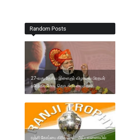
Random Posts
27-வது தேசிய இளைஞர் விழாவை பிரதமர்
நரேந்திர மோடி தொடங்கி வைத்தார்.
ரஞ்சி கோப்பை கிரிக்கெட்: அட்டவணையில்