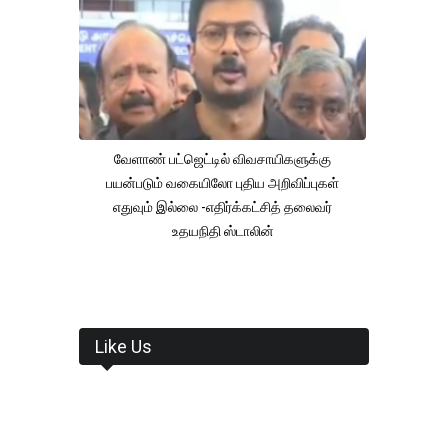
வேளாண் பட்ஜெட்டில் விவசாயிகளுக்கு
பயன்படும் வகையிலோ புதிய அறிவிப்புகள்
எதுவும் இல்லை -எதிர்க்கட்சித் தலைவர்
உதயநிதி ஸ்டாலின்
Like Us