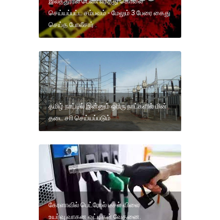
இலத்தூரில் பெண் எரித்து கொலை
செய்யப்பட்ட சம்பவம் - மேலும் 3 பேரை கைது
செய்த போலீசார் .
தமிழ் நாட்டில் இன்னும் ஒரிரு நாட்களில் மின்
தடை சாி செய்யப்படும்
கேரளாவில் பெட்ரோல் டீசல் விலை
உயர்வு.வாகன ஓட்டிகள் வேதனை.