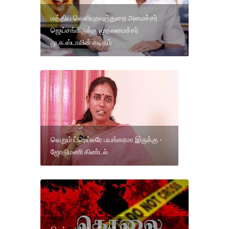
மத்திய வெளியுறவுத்துறை அமைச்சர்
ஜெய்சங்கருக்கு முதலமைச்சர்
மு.க.ஸ்டாலின் கடிதம்
வெறும் ட்ரெய்லரே பயங்கரமா இருக்கு -
ஜோதிமணி கிண்டல்