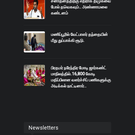
சனாதனத்திற்கு எதிராக திமுகவை
போல் தவெகவும்.. அண்ணாமலை
கண்டனம்
மணிப்பூரில் வேட்பாளர் தந்தையின்
மீது துப்பாக்கி சூடு.
பிரதமர் நரேந்திர மோடி ஜார்கண்ட்
மாநிலத்தில்.16,800 கோடி
மதிப்பிலான வளர்ச்சிப் பணிகளுக்கு
அடிக்கல் நாட்டினார்..
Newsletters