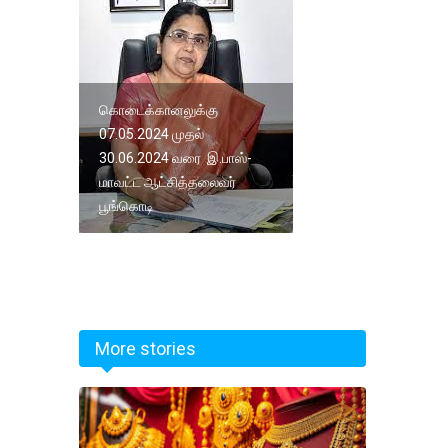
கொடைக்கானலுக்கு
07.05.2024 முதல்
30.06.2024 வரை இ.பாஸ்-
மாவட்ட ஆட்சித்தலைவர்
பூங்கொடி
More stories