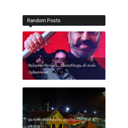
Random Posts
தேர்தலில் தோல்வி : நிர்வாகிகளுடன் கமல்
ஆலோசனை
துபாயில் அடுக்குமாடி குடியிருப்பில் திடீர் தீ
விபத்து