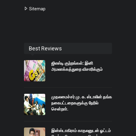
Sitemap
Best Reviews
ஜிஎஸ்டி குற்றங்கள்: இனி
அமலாக்கத்துறை விசாரிக்கும்
முதலமைச்சர் மு. க. ஸ்டாலின் தங்க
நகைபட்டறைகளுக்கு நேரில்
சென்றாா்.
இன்ஸ்டாகிராம் காதலனுடன் ஓட்டம்