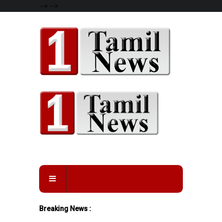
-->
-->
Breaking News :