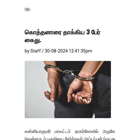
தங்கம்-வெள்ளி வி
கொத்தனாரை தாக்கிய 3 பேர்
கைது.
by Staff / 30-08-2024 12:41:35pm
கன்னியாகுமரி மாவட்டம் நாகர்கோவில் அருகே
வெள்ளமடம் பகுதியை சேர்ந்தவர் அய்யப்பன் (வயது