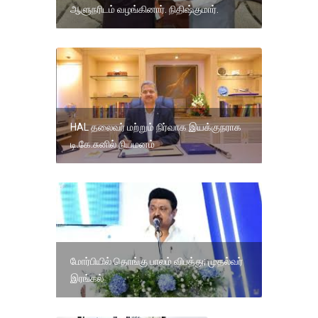
ஆளுநரிடம் வழங்கினார். நிதிஷ்குமார்.
HAL தலைவர் மற்றும் நிர்வாக இயக்குநராக
டி.கே.சுனில் நியமனம்
மோர்பியில் தொங்கு பாலம் விபத்து; முதல்வர்
இரங்கல்