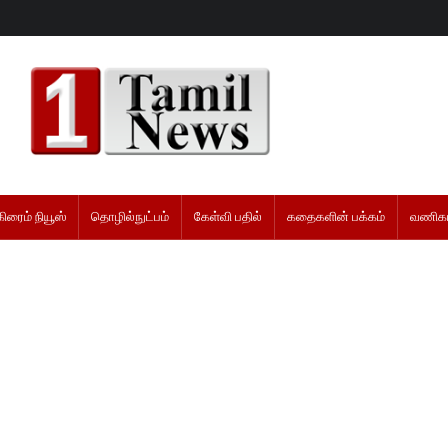
கிரைம் நியூஸ்
தொழில்நுட்பம்
கேள்வி பதில்
கதைகளின் பக்கம்
வணிகம