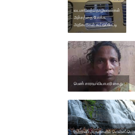
வடமாநிலத்தொழிலாளர்கள்
அச்சத்தை போக்க
அதிகாரிகள் கூட்டுப்பேட்டி
பெண் சாராய வியாபாரி கைது
குற்றாலம் அருவிகளில் வெள்ளப்பெரு