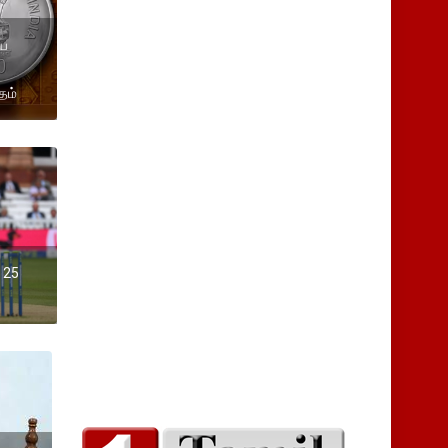
ணய
தம்
 25