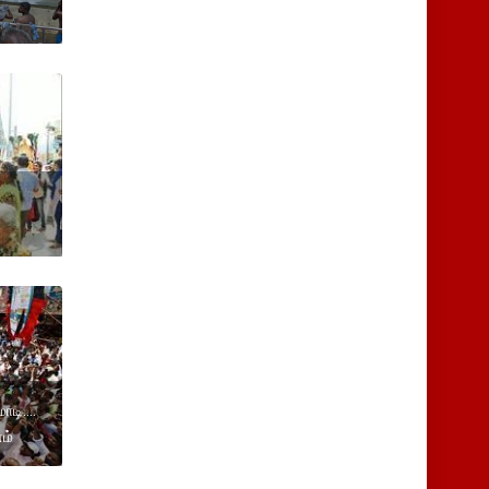
்
டி....
ம்