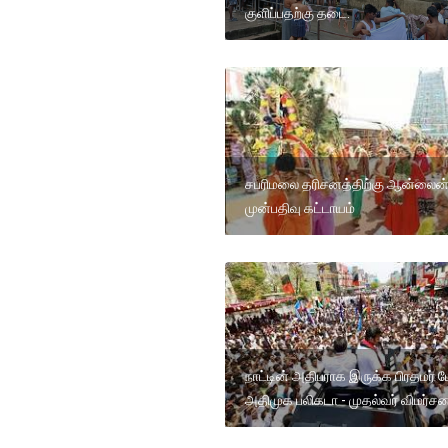
குளிப்பதற்கு தடை.
சபரிமலை தரிசனத்திற்கு ஆன்லைன
முன்பதிவு கட்டாயம்
நாட்டின் அதிபராக இருக்க பிரதமர் மோ
அதிமுக பலிகடா - முதல்வர் விமர்சன