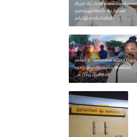
திமுக ஆட்சியில் மணல் கொள்ளை
குறைத்துள்ளோம்- கே.கே.எஸ்
எஸ்.ஆர்.ராமச்சந்திரன்
கால்பந்து வீராங்கனை உயிரிழப்பு ஒர
ரூபாய் இழப்பீடு வழங்க வேண்டும்
...எடப்பாடி பழனிசாமி