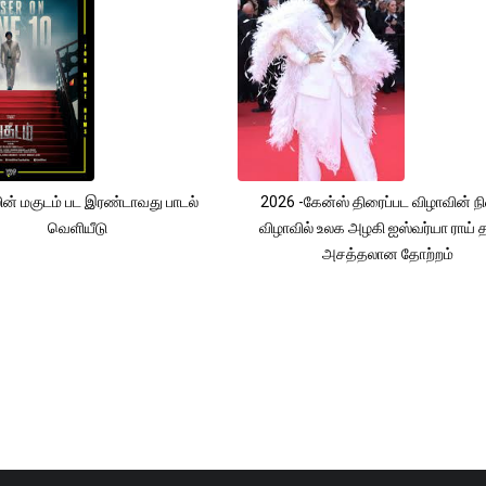
ின் மகுடம் பட இரண்டாவது பாடல்
2026 -கேன்ஸ் திரைப்பட விழாவின் ந
வெளியீடு
விழாவில் உலக அழகி ஐஸ்வர்யா ராய்
அசத்தலான தோற்றம்