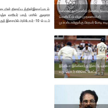
ட்டையின் திரைப்படத்தின்இசைப்பாடல்
கலைஞர் நூற்றாண்டு நினைவு நா
்சு வாரியர் பகத் பாசில் ,துஷாரா
வெளியீட்டு விழா முதலமைச்சர்
ுத் இசையில் அக்டோபர் -10 -ல் படம்
மு.க.ஸ்டாலினுக்கு பிரதமர் மோடி கடி
இந்தியா-இங்கிலாந்து இடையேயான
வது தொடர் கிரிகெட் போட்டி