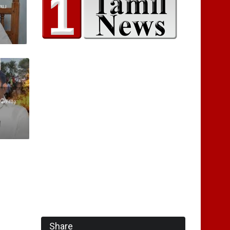
யை
ு கோடி
Share