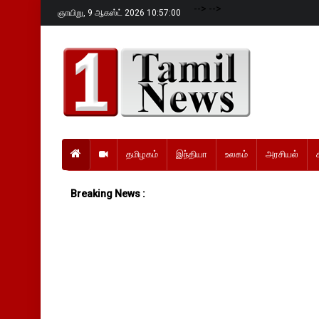
-->
-->
ஞாயிறு,
9 ஆகஸ்ட் 2026 10:57:01
தமிழகம்
இந்தியா
உலகம்
அரசியல்
Breaking News :