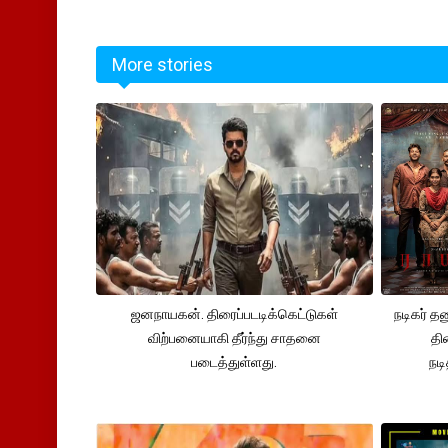
More stories
ஜனநாயகன். திரைப்படடிக்கெட்டுகள்
நடிகர் த
விற்பனையாகி தீர்ந்து சாதனை
தி
படைத்துள்ளது.
நட