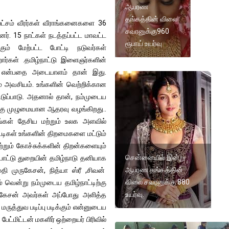
ஆபரண
தங்கத்தின் விலை
ட்சம் வீரர்கள் வீராங்கனைகளை 36
சவரனுக்கு960
ர். 15 நாட்கள் நடத்தப்பட்ட மாவட்ட
ரூபாய் உயர்வு
ும் மேற்பட்ட போட்டி நடுவர்கள்
றார்கள் .தமிழ்நாட்டு இளைஞர்களின்
ிறது என்பதை அடையாளம் தான் இது.
பாடும் அவசியம். உங்களின் வெற்றிக்கான
டுப்பாடு. அதனால் தான், நம்முடைய
க்கு முழுமையான ஆதரவு வழங்கிறது..
நீங்கள் தேசிய மற்றும் உலக அளவில்
்டிகள் உங்களின் திறமைகளை மட்டும்
்றும் கோச்சுக்களின் திறன்களையும்
சென்னையில் இன்று
யாட்டு துறையின் தமிழ்நாடு தனியாக
ஆபரண தங்கத்தின்
தி முருகேசன், நித்யா ஸ்ரீ ,சிவன்
விலை சவரனுக்கு 880
 வென்று நம்முடைய தமிழ்நாட்டிற்கு
உயர்வு.
ுருகேசன் அவர்கள் அப்போது அளித்த
மருத்துவ படிப்பு படிக்கும் என்னுடைய
ட்மிட்டன் மகளிர் ஒற்றையர் பிரிவில்