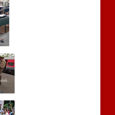
்
ச்சர்