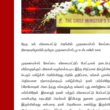
நேரு உள் விளையாட்டு அரங்கில் முதலமைச்சர் கோப்ப
நிறைவுவிழாவில் தமிழக முதலமைச்சர் மு க ஸ்டாலின் உரை.
முதலமைச்சர் கோப்பை விளையாட்டுப் போட்டிகள் நடைபெற
வீரர்களுக்கும் பரிசுகள் வழங்கக்கூடிய இந்த சிறப்பான நிகழ்ச்ச
பெரும் மகிழ்ச்சி அளிக்கிறது..அதில் குறிப்பாக, உங்கள் முகங
அதிகமான உற்சாகத்தையும் மகிழ்ச்சியும் நான் பார்க்கி
ப்ரோமோஷன் அடைந்தது உங்களுக்கு எல்லாம் புது எனர்ஜியை க
பார்க்கிறேன். இளைஞர் நலன் மற்றும் விளையாட்டு மேம்பாட
மாண்புமிகு உதயநிதி அவர்கள் இப்போது துணை முதலமைச்
இருக்கின்றது என்பதை நான் தெளிவாக உணர்ந்து இருக்கி