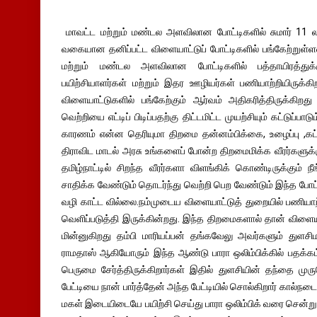
மாவட்ட மற்றும் மண்டல அளவிலான போட்டிகளில் சுமார் 11 ல
வகையான தனிப்பட்ட விளையாட்டுப் போட்டிகளில் பங்கேற்றுள்ளன
மற்றும் மண்டல அளவிலான போட்டிகளில் பத்தாயிரத்துக்க
பயிற்சியாளர்கள் மற்றும் இதர ஊழியர்கள் பணியாற்றியிருக்கி
விளையாட்டுகளில் பங்கேற்கும் ஆர்வம் அதிகரித்திருக்க
வெற்றியை எட்டிப் பிடிப்பதற்கு திட்டமிட்ட முயற்சியும் கட்டுப்
காரணம் என்ன தெரியுமா திறமை தன்னம்பிக்கை, உழைப்பு ,கட்
திராவிட மாடல் அரசு உங்களைப் போன்ற திறமைமிக்க வீரர்களு
தமிழ்நாட்டில் சிறந்த வீரர்களா விளங்கிக் கொண்டிருக்கும் 
சாதிக்க வேண்டும் தொடர்ந்து வெற்றி பெற வேண்டும் இந்த போட
வழி காட்ட வில்லை.நம்முடைய விளையாட்டுத் துறையில் பணியாற
வெளிப்படுத்தி இருக்கின்றது. இந்த திறமைகளால் தான் விளை
மின்னுகிறது தம்பி மாரியப்பன் தங்கவேலு அவர்களும் துளசிம
ராமதாஸ் ஆகியோரும் இந்த ஆண்டு பாரா ஒலிம்பிக்கில் பதக்கம்
பெருமை சேர்த்திருக்கிறார்கள் இதில் துளசியின் தந்தை ம
பேட்டியை நான் பார்த்தேன் அந்த பேட்டியில் சொல்கிறார் கால்நடை 
மகள் இடையிடையே பயிற்சி செய்து பாரா ஒலிம்பிக் வரை சென்று பே