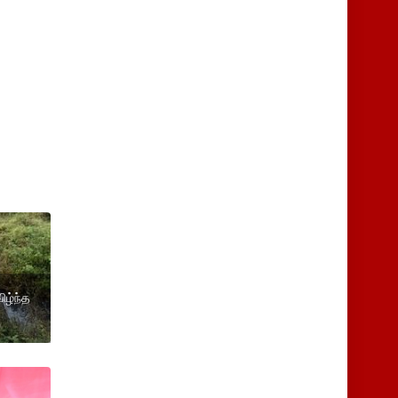
ிழ்ந்த