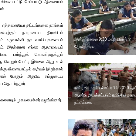
ல விளையாட்டு மேம்பாட்டு ஆணையம்
ர்.
்க எத்தனையோ திட்டங்களை நாங்கள்
்டிற்கும் நம்முடைய திராவிடம்
இன்று காலை 9:30 மணி பிளஸ் டூ
் உருவாக்கி தர வாய்ப்புகளையும்
தேர்வு முடிவு
ும். இதற்கான எல்லா ஆதரவையும்
யை பார்த்துக் கொண்டிருக்கும்
து வெறும் போட்டி இல்லை. அது உடல்
கு விளையாட்டில் ஆர்வம் இருந்தால்
தால் போதும் அதுவே நம்முடைய
 தொடர்ந்தார்.
நாட்டின் முதல் புல்லட் ரயில் 2020 ஆம
ஆண்டு இயக்கப்படும் ரயில்வே அமை
பைகளையும் முதலமைச்சர் வழங்கினார்.
நம்பிக்கை