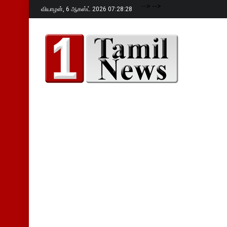
-->
-->
வியாழன்,
6 ஆகஸ்ட் 2026 07:28:30