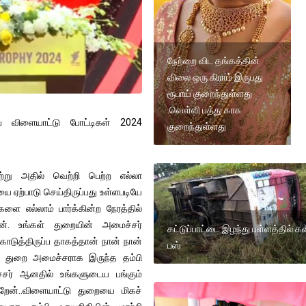
நேற்றை விட தங்கத்தின்
விலை ஒரு கிராம் இருபது
ரூபாய் குறைந்துள்ளது
.வெள்ளி பத்து காசு
ை விளையாட்டு போட்டிகள் 2024
குறைந்துள்ளது
்று அதில் வெற்றி பெற்ற எல்லா
ியை ஏற்பாடு செய்திருப்பது உள்ளபடியே
்களை எல்லாம் பார்க்கின்ற நேரத்தில்
றேன். உங்கள் துறையின் அமைச்சர்
கட்டுப்பாட்டை இழந்து பள்ளத்தில் கவ
ொடுத்திருப்ப தாகத்தான் நான் நான்
பஸ்
்டு துறை அமைச்சராக இருந்த தம்பி
சர் ஆனதில் உங்களுடைய பங்கும்
றேன்..விளையாட்டு துறையை மிகச்