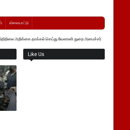
்
விளையாட்டு
 தாக்கல் செய்து வேளாண் துறை அமைச்சர் வினோத் வாசித்து வருகிறார். �.
Like Us
ள்