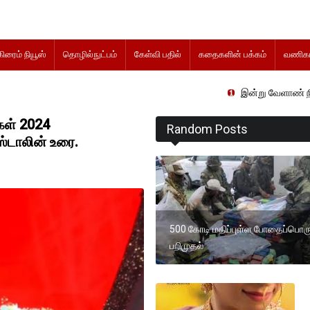
கிரைம் நியூஸ்
தொழில்நுட்பம்
கேள்வி பதில்
கதைகளின் பக்கம்
வணிகம
இன்று வேளாண் நிதிநிலை அறிக்கை
கள் 2024
Random Posts
ஸ்டாலின் உரை.
500 கோடி மதிப்புள்ள போதைப்பொரு
பறிமுதல்