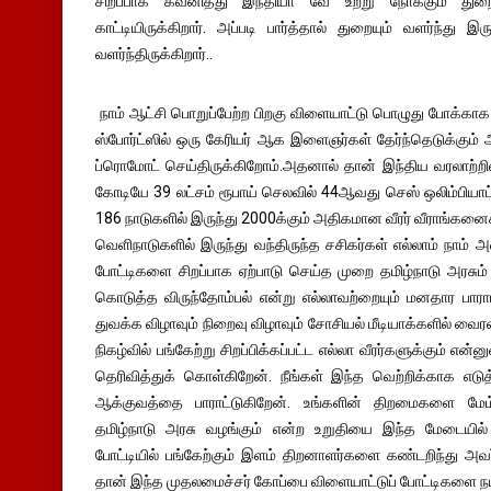
சிறப்பாக கவனித்து இந்தியா வே உற்று நோக்கும் துறை
காட்டியிருக்கிறார். அப்படி பார்த்தால் துறையும் வளர்ந்து
வளர்ந்திருக்கிறார்..
நாம் ஆட்சி பொறுப்பேற்ற பிறகு விளையாட்டு பொழுது போக்காக
ஸ்போர்ட்ஸில் ஒரு கேரியர் ஆக இளைஞர்கள் தேர்ந்தெடுக்கும் 
ப்ரொமோட் செய்திருக்கிறோம்.அதனால் தான் இந்திய வரலாற்றில
கோடியே 39 லட்சம் ரூபாய் செலவில் 44ஆவது செஸ் ஒலிம்பியா
186 நாடுகளில் இருந்து 2000க்கும் அதிகமான வீரர் வீராங்கனைகள
வெளிநாடுகளில் இருந்து வந்திருந்த சசிகர்கள் எல்லாம் நாம் 
போட்டிகளை சிறப்பாக ஏற்பாடு செய்த முறை தமிழ்நாடு அரசும் 
கொடுத்த விருந்தோம்பல் என்று எல்லாவற்றையும் மனதார பாராட
துவக்க விழாவும் நிறைவு விழாவும் சோசியல் மீடியாக்களில் வ
நிகழ்வில் பங்கேற்று சிறப்பிக்கப்பட்ட எல்லா வீரர்களுக்கும் எ
தெரிவித்துக் கொள்கிறேன். நீங்கள் இந்த வெற்றிக்காக எடு
ஆக்குவத்தை பாராட்டுகிறேன். உங்களின் திறமைகளை மேம
தமிழ்நாடு அரசு வழங்கும் என்ற உறுதியை இந்த மேடையில்
போட்டியில் பங்கேற்கும் இளம் திறனாளர்களை கண்டறிந்து 
தான் இந்த முதலமைச்சர் கோப்பை விளையாட்டுப் போட்டிகளை நட