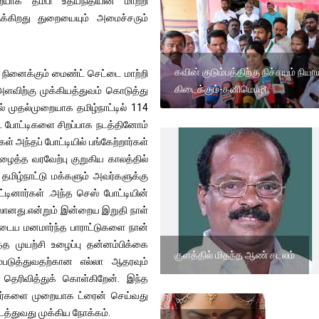
யாக தம்பி உதயநிதியின் மாற்றி
 இருக்கிறது துறையையும் அமைச்சரும்
கவின் குடும்பத்திற்கு நிச்சயம் நியா
 நினைக்கும் மைண்ட் செட்டை மாற்றி
கிடைக்கும்-கனிமொழி.
அளவிற்கு முக்கியத்துவம் கொடுத்து
் முதல்முறையாக தமிழ்நாட்டில் 114
ட் போட்டிகளை சிறப்பாக நடத்தினோம்
் அந்தப் போட்டியில் பங்கேற்றார்கள்
அழைத்த வரவேற்பு குறுகிய காலத்தில்
தமிழ்நாட்டு மக்களும் அவர்களுக்கு
்டினார்கள் .அந்த செஸ் போட்டியின்
ைரலானது.என்றும் இன்றைய இறுதி நாள்
ன்னுடைய மனமார்ந்த பாராட்டுகளை நான்
த்த முயற்சி உழைப்பு தன்னம்பிக்கை
குளத்தில் மிதந்த ஆண் சடலம்
்படுத்துவதற்கான எல்லா ஆதரவும்
 தெரிவித்துக் கொள்கிறேன். இந்த
அவர்களை முறையாக ட்ரைன் செய்வது
த்துவது முக்கிய நோக்கம்.