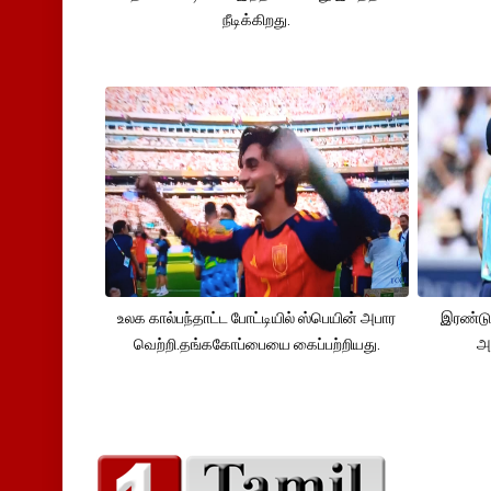
நீடிக்கிறது.
உலக கால்பந்தாட்ட போட்டியில் ஸ்பெயின் அபார
இரண்டு
வெற்றி.தங்ககோப்பையை கைப்பற்றியது.
அ