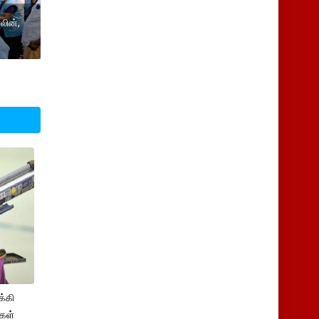
லின்,
க்கி
ிகள்