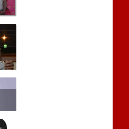
்
ாரா