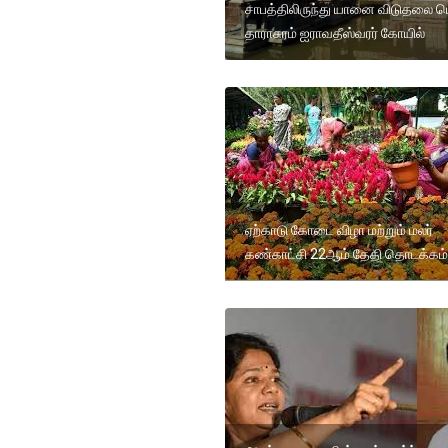
சாபத்திலிருந்து யானை விடுதலை ப
தாராசுரம் ஐராவதீஸ்வரர் கோயில்
ஏற்காடு கோடை விழா மற்றும் மலர்
கண்காட்சி 22ஆம் தேதி தொடக்கம்