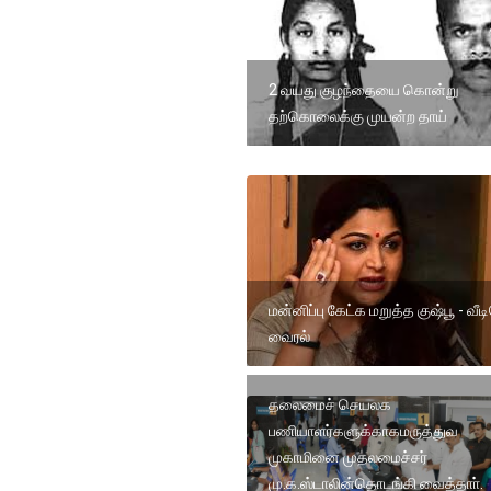
2 வயது குழந்தையை கொன்று
தற்கொலைக்கு முயன்ற தாய்
மன்னிப்பு கேட்க மறுத்த குஷ்பூ - வீ
வைரல்
தலைமைச் செயலக
பணியாளர்களுக்காகமருத்துவ
முகாமினை முதலமைச்சர்
மு.க.ஸ்டாலின்தொடங்கி வைத்தாா்.