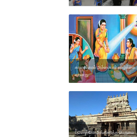
காரைக்கால் அம்மையார் வாழ்க்கை
வரலாறு
யுனெஸ்கோ அங்கீகரித்த பெருமை