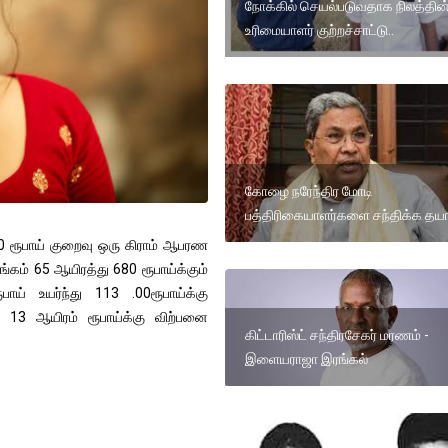
நோக்கில் செயல்படுவதாக நிலத்தின
உரிமையாளர் குற்றச்சாட்டு..
கோழை நரேந்திர மோடி
பத்திரிகையாளர்களை சந்திக்க தய
 ரூபாய் குறைவு ஒரு கிராம் ஆபரண
ங்கம் 65 ஆயிரத்து 680 ரூபாய்க்கும்
ாய் உயர்ந்து 113 .00ரூபாய்க்கு
 13 ஆயிரம் ரூபாய்க்கு விற்பனை
கிட்டாரிஸ்ட் சந்திரசேகர் மரணம் -
இளையராஜா இரங்கல்