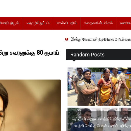
கிரைம் நியூஸ்
தொழில்நுட்பம்
கேள்வி பதில்
கதைகளின் பக்கம்
வணிகம
இன்று வேளாண் நிதிநிலை அறிக்கை தாக்கல் செய்து
ு சவரனுக்கு 80 ரூபாய்
Random Posts
ஆட்சியர் அலுவலகத்தில் தீக்குளிக்
முயற்சி செய்த பெண்-பணம் பறிக்கு