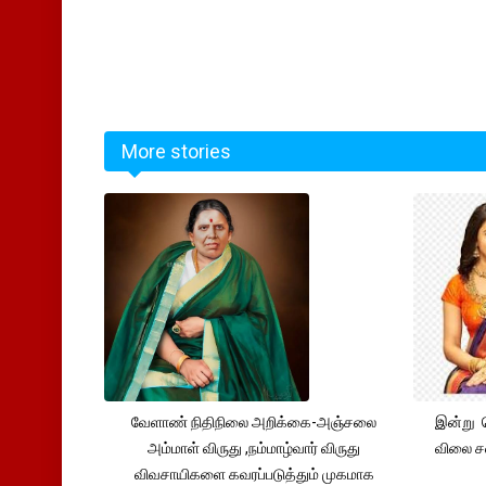
More stories
வேளாண் நிதிநிலை அறிக்கை-அஞ்சலை
இன்று 
அம்மாள் விருது ,நம்மாழ்வார் விருது
விலை சவ
விவசாயிகளை கவரப்படுத்தும் முகமாக