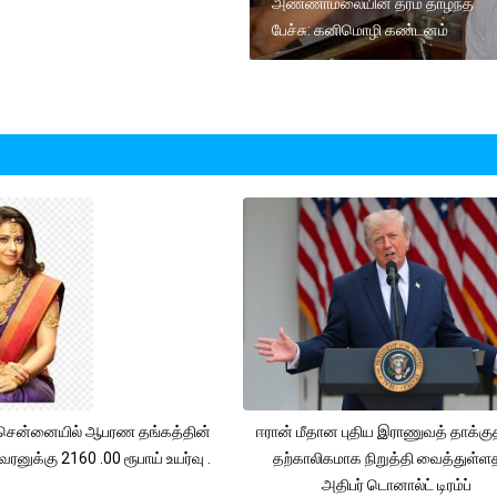
அண்ணாமலையின் தரம் தாழ்ந்த
பேச்சு: கனிமொழி கண்டனம்
சென்னையில் ஆபரண தங்கத்தின்
ஈரான் மீதான புதிய இராணுவத் தாக்க
ரனுக்கு 2160 .00 ரூபாய் உயர்வு .
தற்காலிகமாக நிறுத்தி வைத்துள்
அதிபர் டொனால்ட் டிரம்ப்