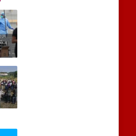
ல்டா
ில்