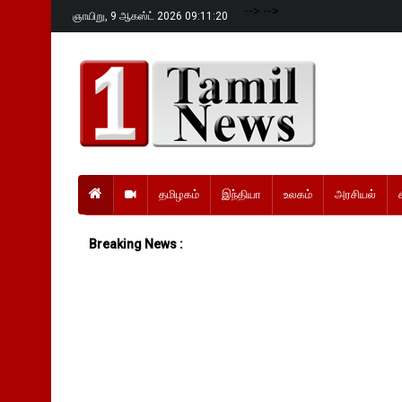
-->
-->
ஞாயிறு,
9 ஆகஸ்ட் 2026 09:11:21
தமிழகம்
இந்தியா
உலகம்
அரசியல்
Breaking News :