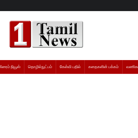
கிரைம் நியூஸ்
தொழில்நுட்பம்
கேள்வி பதில்
கதைகளின் பக்கம்
வணிகம