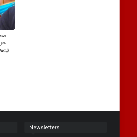
சனை
ிமுக
மொழி
Newsletters