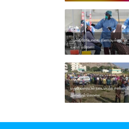
ஆஸ்திரேலியாவை திணறடிக்கும் டெ
வகை கரோனா
மதுபோதையில் நடைபெற்ற சண்டைய
இளைஞர் கொலை