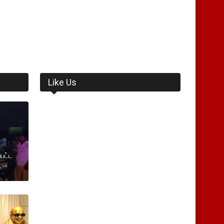
Like Us
பட்ட