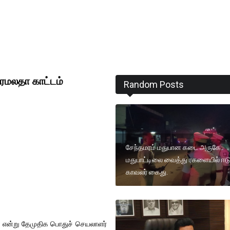
ரேமலதா காட்டம்
Random Posts
சேந்தமரம் மதுபான கடை அருகே
மதுபாட்டிலை வைத்து ரகளையில் ஈடு
காவலர் கைது.
் என்று தேமுதிக பொதுச் செயலாளர்