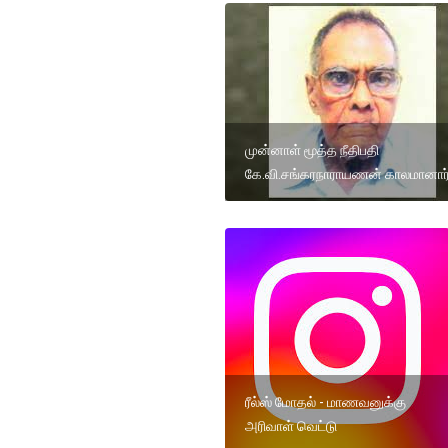
முன்னாள் மூத்த நீதிபதி
கே.வி.சங்கரநாராயணன் காலமானார
ரீல்ஸ் மோதல் - மாணவனுக்கு
அரிவாள் வெட்டு