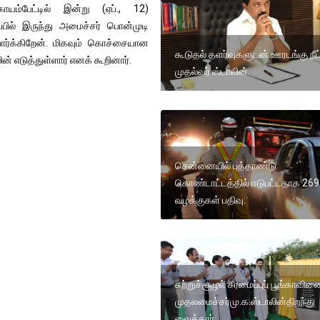
யம்பேட்டில் இன்று (ஏப்., 12)
பில் இருந்து அமைச்சர் பொன்முடி
பார்க்கிறேன். மிகவும் கொச்சையான
கூடுதல் தளர்வுகளுடன் ஊரடங்கு நீட்டி
் எடுத்துள்ளார் எனக் கூறினார்.
முதல்வர் ஸ்டாலின்.
சென்னையில் புத்தாண்டு
கொண்டாட்டத்தில் ஈடுபட்டதாக 269
வழக்குகள் பதிவு:
சுற்றுச்சூழல் சீரமைப்புப் பூங்காவி
முதலமைச்சர்மு.க.ஸ்டாலின்திறந்து
வைத்தார்.