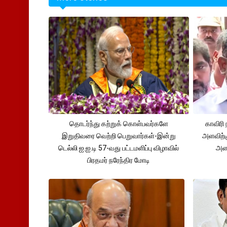
தொடர்ந்து கற்றுக் கொள்பவர்களே
காவிரி 
இறுதிவரை வெற்றி பெறுவார்கள்-இன்று
அளவிற்
டெல்லி ஐ.ஐ.டி 57-வது பட்டமளிப்பு விழாவில்
அளவ
பிரதமர் நரேந்திர மோடி