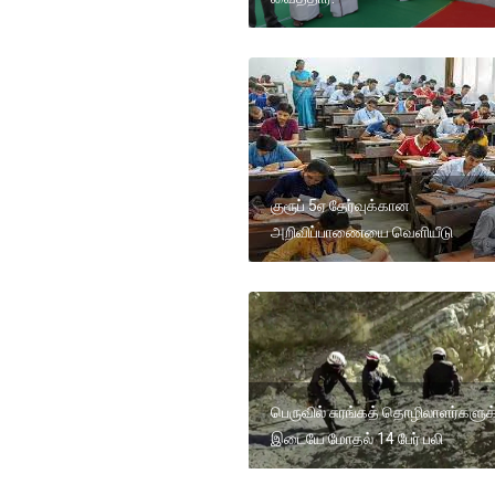
குரூப் 5ஏ தேர்வுக்கான
அறிவிப்பாணையை வெளியீடு
பெருவில் சுரங்கத் தொழிலாளர்களுக
இடையே மோதல் 14 பேர் பலி