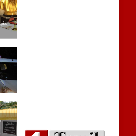
ப்பு:
னை