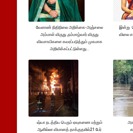
வேளாண் நிதிநிலை அறிக்கை-அஞ்சலை
இன்று 
அம்மாள் விருது ,நம்மாழ்வார் விருது
விலை சவ
விவசாயிகளை கவரப்படுத்தும் முகமாக
அறிவிக்கப்பட்டுள்ளது...
ஷ்யா நடத்திய பெரும் ஏவுகணை மற்றும்
அச
ஆளில்லா விமானத் தாக்குதலில்21 பேர்
க