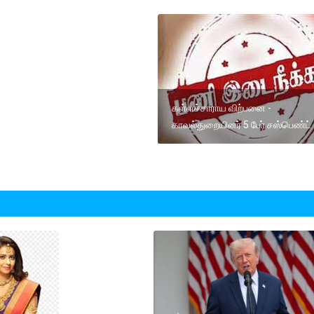
கள்ளச்சாராய விற்பனை -
காவல்துறையினர் 5 பேர் சஸ்பெண்ட்