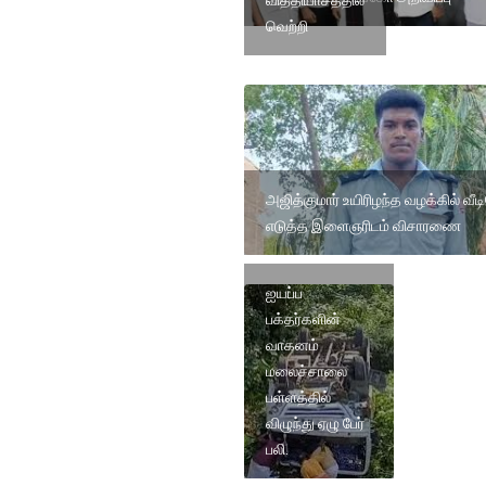
வித்தியாசத்தில்
வெற்றி
அஜித்குமார் உயிரிழந்த வழக்கில் வீ
எடுத்த இளைஞரிடம் விசாரணை
ஐயப்ப
பக்தர்களின்
வாகனம்
மலைச்சாலை
பள்ளத்தில்
விழுந்து ஏழு பேர்
பலி.