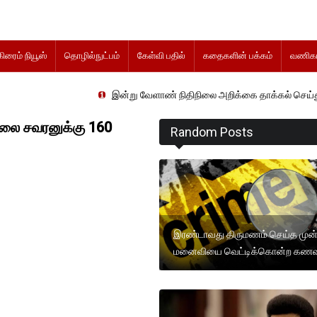
கிரைம் நியூஸ்
தொழில்நுட்பம்
கேள்வி பதில்
கதைகளின் பக்கம்
வணிகம
இன்று வேளாண் நிதிநிலை அறிக்கை தாக்கல் செய்து வேளாண் து
லை சவரனுக்கு 160
Random Posts
இரண்டாவது திருமணம் செய்த முன
மனைவியை வெட்டிக்கொன்ற கணவ