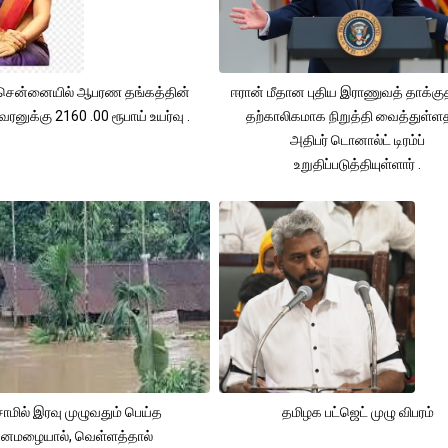
சென்னையில் ஆபரண தங்கத்தின்
ஈரான் மீதான புதிய இராணுவத் தாக்க
ரனுக்கு 2160 .00 ரூபாய் உயர்வு .
தற்காலிகமாக நிறுத்தி வைத்துள்
அதிபர் டொனால்ட் டிரம்ப்
உறுதிப்படுத்தியுள்ளார் .
ாமில் இரவு முழுவதும் பெய்த
தமிழக பட்ஜெட் முழு விபரம்
னமழையால், வெள்ளத்தால்