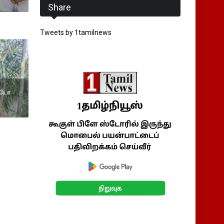
Share
Tweets by 1tamilnews
டியோ