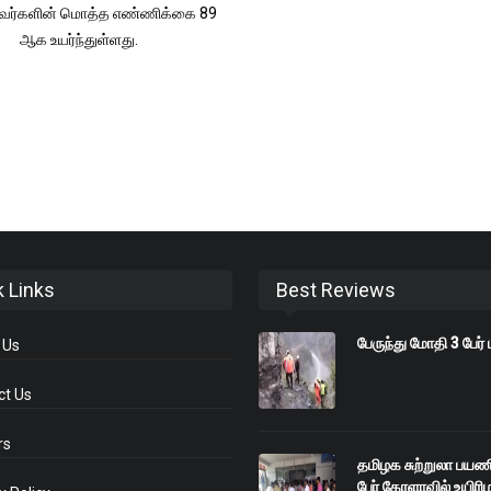
்தவர்களின் மொத்த எண்ணிக்கை 89
ஆக உயர்ந்துள்ளது.
k Links
Best Reviews
பேருந்து மோதி 3 பேர் 
 Us
ct Us
rs
தமிழக சுற்றுலா பயண
பேர் கேரளாவில் உயிரிழப