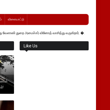
்
விளையாட்டு
றை அமைச்சர் வினோத் வாசித்து வருகிறார். �.
Like Us
்னாள்
ர்!