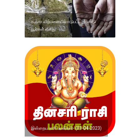
கஞ்சா விற்பனையில் ஈடுபட்ட இரண்டு
நபர்கள் கைது
இன்றைய ராசி பலன்கள்- (01-04-2023)