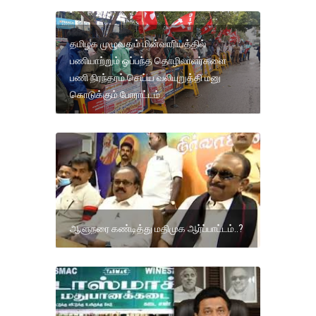
தமிழக முழுவதும் மின்வாரியத்தில்
பணியாற்றும் ஒப்பந்த தொழிலாளர்களை
பணி நிரந்தரம் செய்ய வலியுறுத்தி மனு
கொடுக்கும் போராட்டம்
ஆளுநரை கண்டித்து மதிமுக ஆர்ப்பாட்டம்..?