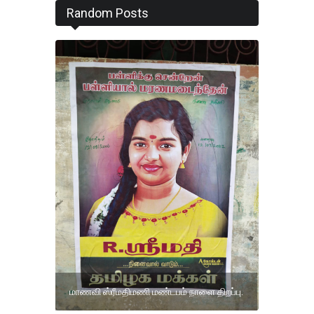
Random Posts
மாணவி ஸ்ரீமதிமணி மண்டபம் நாளை திறப்பு.