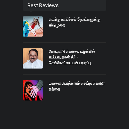
Best Reviews
டெங்கு காய்ச்சல் 5 நாட்களுக்கு
விடுமுறை
கோடநாடு கொலை வழக்கில்
எடப்பாடிதான் A1 -
செங்கோட்டையன் பரபரப்பு.
மகளை பலாத்காரம் செய்த கொடூர
தந்தை