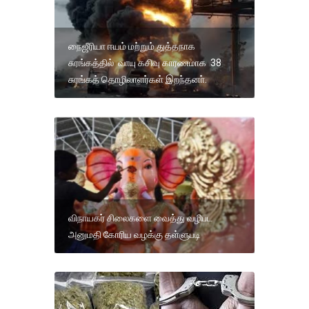
நைஜீரியா ஈயம் மற்றும் துத்தநாக
சுரங்கத்தில் வாயு கசிவு காரணமாக 38
சுரங்கத் தொழிலாளர்கள் இறந்தனா்.
விநாயகர் சிலைகளை வைத்து வழிபட
அனுமதி கோரிய வழக்கு தள்ளுபடி