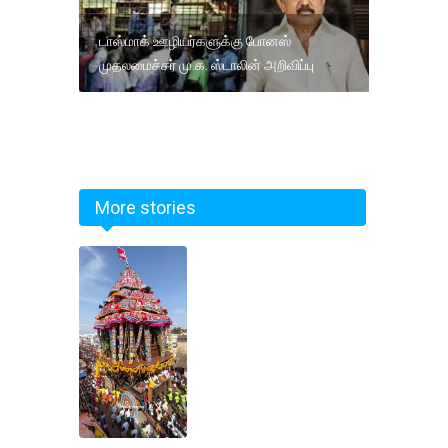
டாஸ்மாக் ஊழியர்களுக்கு போனஸ்
முதலமைச்சர் மு.க. ஸ்டாலின் அறிவிப்பு
More stories