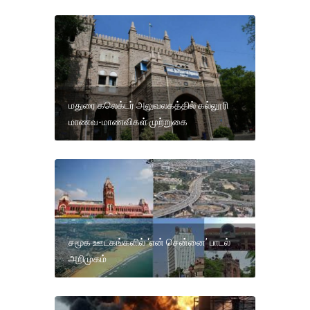
மதுரை கலெக்டர் அலுவலகத்தில் கல்லூரி
மாணவ-மாணவிகள் முற்றுகை
சமூக ஊடகங்களில் ‘என் சென்னை’ பாடல்
அறிமுகம்