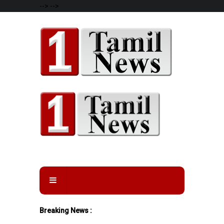
-->
-->
Breaking News :