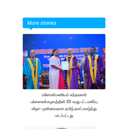
More stories
மனோன்மணியம் சுந்தரனார்
பல்கலைக்கழகத்தின் 33 -வது பட்டமளிப்பு
விழா- மூன்றாவதாக தமிழ் தாய் வாழ்த்து
பாடப்பட்டது