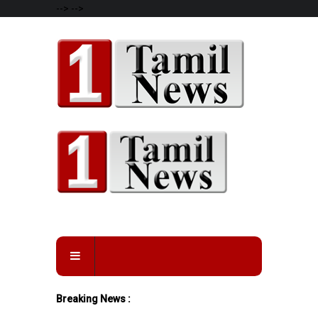
-->
-->
Breaking News :