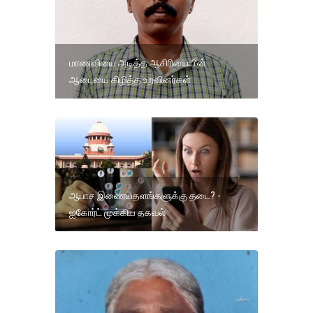
மாணவியை அடித்த ஆசிரியையின்
ஆடையை கிழித்த உறவினர்கள்
ஆபாச இணையதளங்களுக்கு தடை? -
ஐகோர்ட் முக்கிய தகவல்