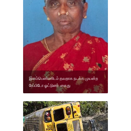
இளம்பெண்ணிடம் தவறாக நடக்க முயன்ற
ரேப்பிடோ ஓட்டுனர் கைது