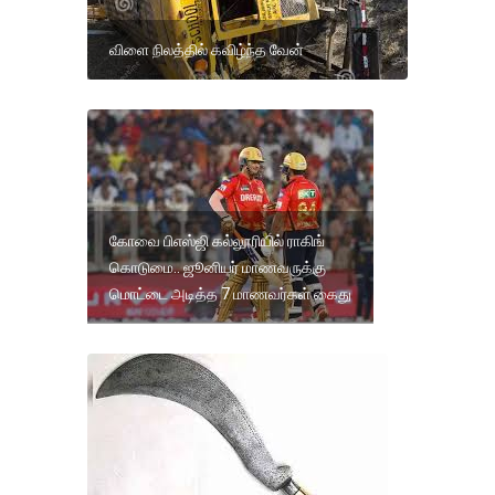
விளை நிலத்தில் கவிழ்ந்த வேன்
கோவை பிஎஸ்ஜி கல்லூரியில் ராகிங்
கொடுமை.. ஜூனியர் மாணவருக்கு
மொட்டை அடித்த 7 மாணவர்கள் கைது