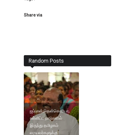
Share via
Random Posts
ஜப்பான்,தென்கொரியா,
உள்ளிட்ட நாடுகளில்
இருந்து தமிழகம்
வருபவர்களுக்கு