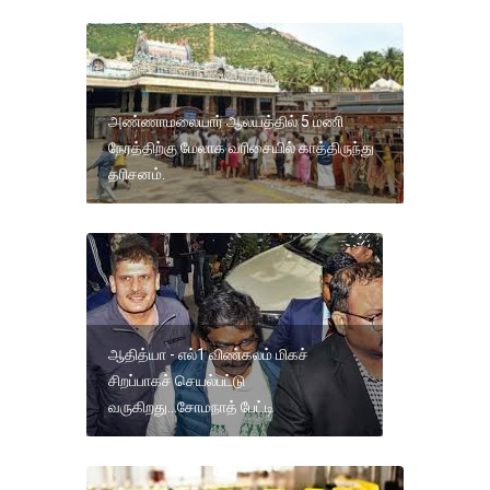
அண்ணாமலையார் ஆலயத்தில் 5 மணி
நேரத்திற்கு மேலாக வரிசையில் காத்திருந்து
தரிசனம்.
ஆதித்யா - எல்1 விண்கலம் மிகச்
சிறப்பாகச் செயல்பட்டு
வருகிறது...சோமநாத் பேட்டி