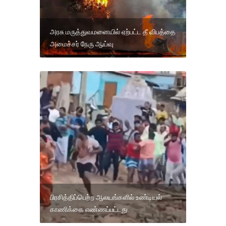
அரசு மருத்துவமனையில் ஏற்பட்ட தீ விபத்தை
அமைச்சர் நேரு ஆய்வு
பிரசித்திப்பெற்ற ஆலயங்களில் உண்டியல்
காணிக்கை எண்ணப்பட்டது.