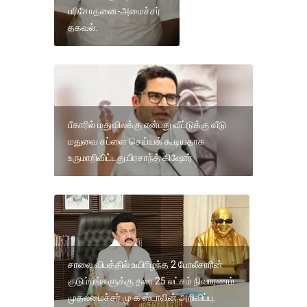
பரிசோதனை-அமைச்சர்
தகவல்.
பீகாரில் மதுவிலக்கு என்பது வீட்டுக்கு வீடு
மதுவை சப்ளை செய்யக் கூடியதாக
உருமாறிவிட்டது.பிரசாந்த் கிஷோர்
சாலை விபத்தில் உயிரிழந்த 2 போலீசாரின்
குடும்பங்களுக்கு தலா 25 லட்சம் நிவாரணம்
முதலமைச்சர் மு க ஸ்டாலின் அறிவிப்பு.