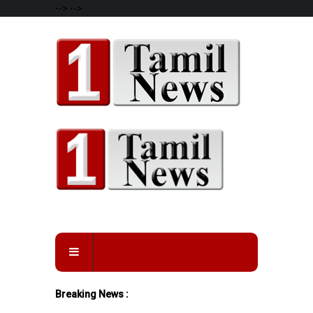
-->
-->
Breaking News :