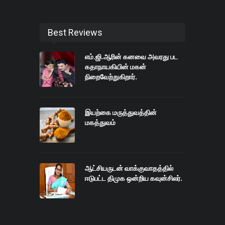
Best Reviews
எம்.ஜி.ஆரின் கனவை அவரது பட
கதாநாயகியின் மகன்
நிறைவேற்றுகிறார்.
இயற்கை மருத்துவத்தின்
மகத்துவம்
ஆட்சியருடன் வாக்குவாதத்தில்
ஈடுபட்ட திமுக ஒன்றிய கவுன்சிலர்.