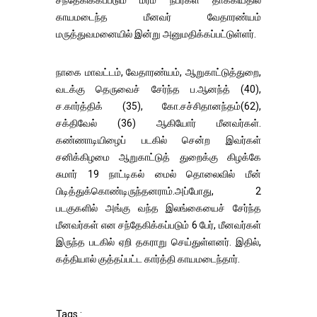
சந்தேகிக்கப்படும் மர்ம நபர்கள் தாக்கியதில்
காயமடைந்த மீனவர் வேதாரண்யம்
மருத்துவமனையில் இன்று அனுமதிக்கப்பட்டுள்ளர்.
நாகை மாவட்டம், வேதாரண்யம், ஆறுகாட்டுத்துறை,
வடக்கு தெருவைச் சேர்ந்த ப.ஆனந்த் (40),
ச.கார்த்திக் (35), கோ.சச்சிதானந்தம்(62),
சக்திவேல் (36) ஆகியோர் மீனவர்கள்.
கண்ணாடியிழைப் படகில் சென்ற இவர்கள்
சனிக்கிழமை ஆறுகாட்டுத் துறைக்கு கிழக்கே
சுமார் 19 நாட்டிகல் மைல் தொலைவில் மீன்
பிடித்துக்கொண்டிருந்தனராம்.அப்போது, 2
படகுகளில் அங்கு வந்த இலங்கையைச் சேர்ந்த
மீனவர்கள் என சந்தேகிக்கப்படும் 6 பேர், மீனவர்கள்
இருந்த படகில் ஏறி தகராறு செய்துள்ளனர். இதில்,
கத்தியால் குத்தப்பட்ட கார்த்தி காயமடைந்தார்.
Tags :