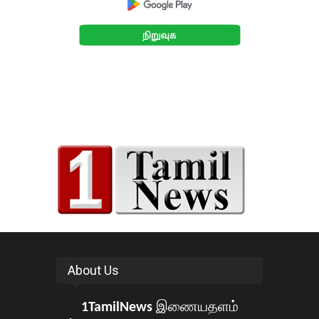
About Us
1TamilNews
இணையதளம்