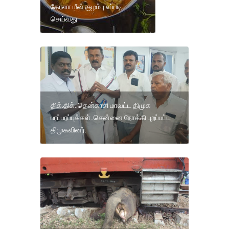
கேரளா மீன் குழம்பு எப்படி
செய்வது
திக்.திக்..தென்காசி மாவட்ட திமுக
பரப்பரப்புக்கள்..சென்னை நோக்கி புறப்பட்ட
திமுகவினர்.