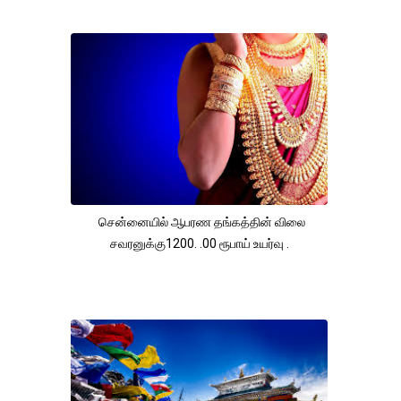
சென்னையில் ஆபரண தங்கத்தின் விலை
சவரனுக்கு1200. .00 ரூபாய் உயர்வு .