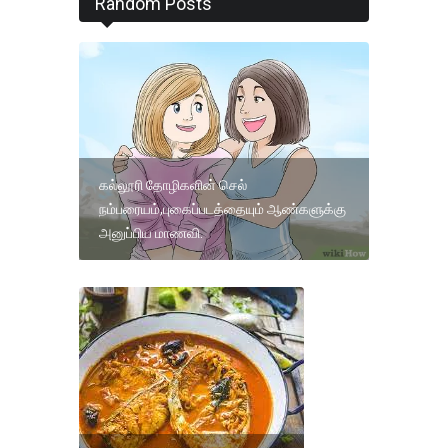
Random Posts
கல்லூரி தோழிகளின் செல்
நம்பரையம்,புகைப்படத்தையும் ஆண்களுக்கு
அனுப்பிய மாணவி.