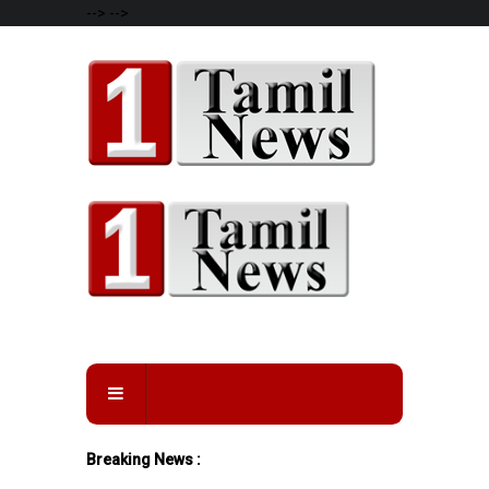
-->
-->
Breaking News :