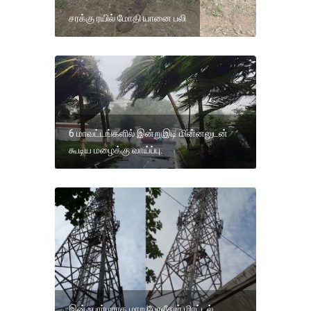
சரக்கு ரயில் மோதி யானை பலி
6 மாவட்டங்களில் இன்றுஇடி மின்னலுடன்
கூடிய மழைக்கு வாய்ப்பு.
இன்ஃபார்மராக மாற போலீசார் மிரட்டல்...