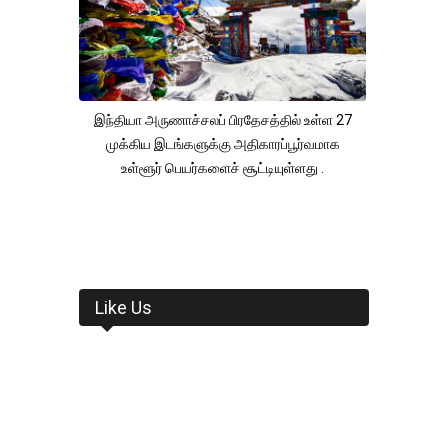
இந்தியா அருணாச்சலப் பிரதேசத்தில் உள்ள 27
முக்கிய இடங்களுக்கு அதிகாரப்பூர்வமாக
உள்ளூர் பெயர்களைச் சூட்டியுள்ளது .
Like Us