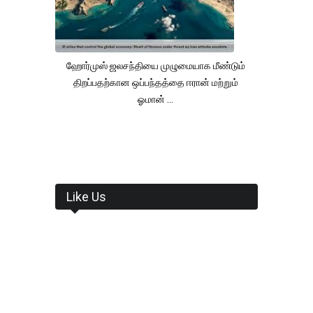
ஹோர்முஸ் ஜலசந்தியை முழுமையாக மீண்டும்
திறப்பதற்கான ஒப்பந்தத்தை ஈரான் மற்றும்
ஓமான் ...
Like Us