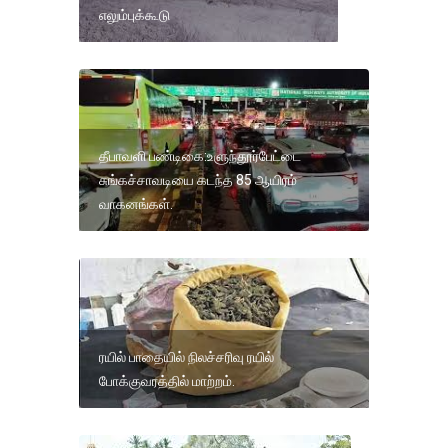
எலும்புக்கூடு
தீபாவளி பண்டிகை:உளுந்தூர்பேட்டை
சுங்கச்சாவடியை கடந்த 85 ஆயிரம்
வாகனங்கள்.
ரயில் பாதையில் நிலச்சரிவு ரயில்
போக்குவரத்தில் மாற்றம்.