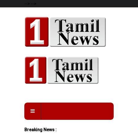
-->
-->
Breaking News :