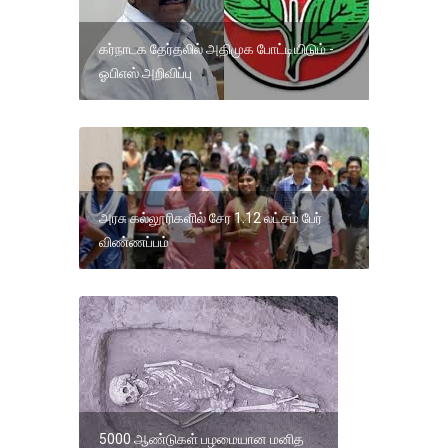
கர்நாடக தேர்தலில் அதிமுக போட்டியிடும் -
ஓபிஎஸ் அறிவிப்பு
அரசு கல்லூரிகளில் சேர 1.12 லட்சம் பேர்
விண்ணப்பம்
5000 ஆண்டுகள் பழமையான மனித