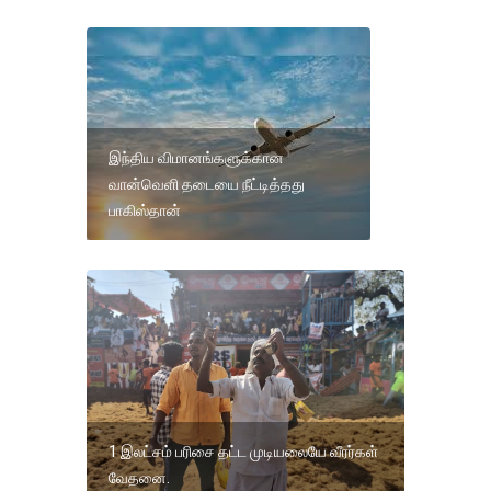
இந்திய விமானங்களுக்கான
வான்வெளி தடையை நீட்டித்தது
பாகிஸ்தான்
1 இலட்சம் பரிசை தட்ட முடியலையே வீரர்கள்
வேதனை.