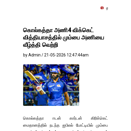
தங்கம்-வெள்ளி விலை மாற்றமி
கொல்கத்தா அணி4 விக்கெட்
வித்தியாசத்தில் மும்பை அணியை
வீழ்த்தி வெற்றி
by Admin / 21-05-2026 12:47:44am
கொல்கத்தா ஈடன் கார்டன் கிரிக்கெட்
மைதானத்தில் நடந்த ஐபிஎல் போட்டியில் மும்பை