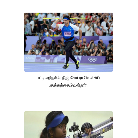
ஈட்டி எறிதலில் நீரஜ் சோப்ரா வெள்ளிப்
பதக்கத்தைவென்றார் .