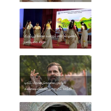
திருப்பூர் கேரள சமாஜம் சார்பில் ஓணம்
பண்டிகை விழா.
டிரம்ப் மீதான கொலை முயற்சி
கவலையளிக்கிறது - ராகுல் காந்தி