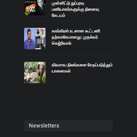
முன்னிட்டு துப்புரவு
பணியாளர்களுக்கு நினைவு
கேடயம்
காங்கிரஸ் உடனான கூட்டணி
தற்காலிகமானது: முதல்வர்
கெஜ்ரிவால்
விவசாய நிலங்களை சேதப்படுத்தும்
யானைகள்
Newsletters