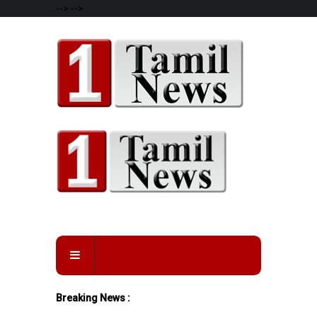
-->
-->
Breaking News :