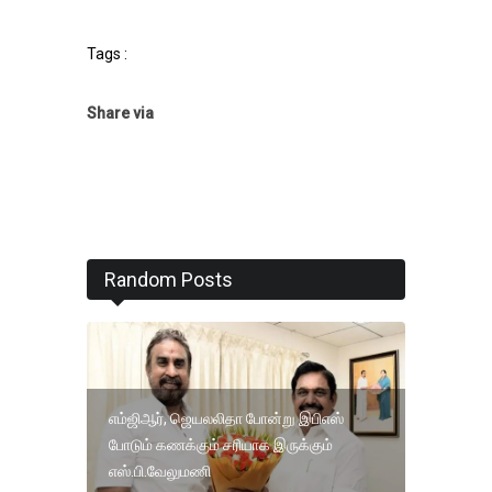
Tags :
Share via
Random Posts
எம்ஜிஆர், ஜெயலலிதா போன்று இபிஎஸ்
போடும் கணக்கும் சரியாக இருக்கும்
எஸ்.பி.வேலுமணி