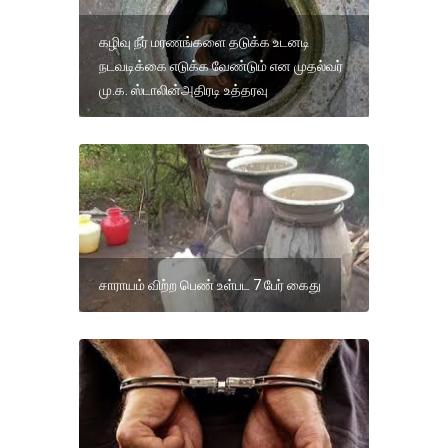
கழிவு நீர் மரணங்களை தடுக்க உடனடி
நடவடிக்கை எடுக்க வேண்டும் என முதல்வர்
மு.க. ஸ்டாலின்அதிரடி உத்தரவு
சாராயம் விற்ற பெண் உள்பட 7 பேர் கைது