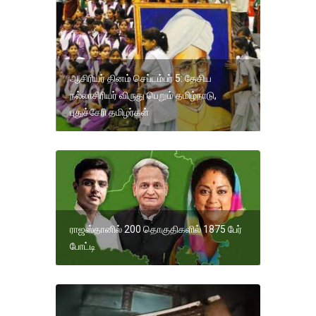
ஆசிரியர் தினம் செப்டம்பர் 5: தேசிய
நல்லாசிரியர் விருது பெறும் தமிழ்நாடு,
புதுச்சேரி தமிழர்கள்
ராஜஸ்தானில் 200 தொகுதிகளில் 1875 பேர்
போட்டி