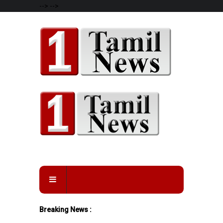
-->
-->
Breaking News :