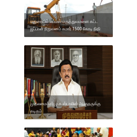
மதுரையில் எய்ம்ஸ் மருத்துவமனை கட்ட
ஜப்பான் நிறுவனம் சுமார் 1500 கோடி நிதி
முதலமைச்சர்மு.க.ஸ்டாலின் ஆளுநருக்கு
கடிதம்