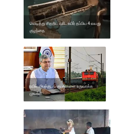
வெடித்து சிதறிய ஏசி.. உயிர் தப்பிய 4 வயது
குழந்தை
ரயில் விபத்து.. செயலிகளை உருவாக்க
முயற்சி