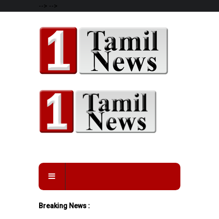
-->
-->
Breaking News :