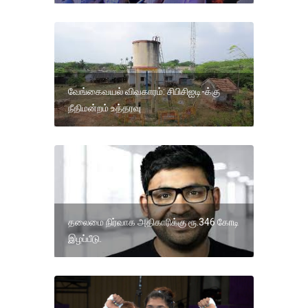
வேங்கைவயல் விவகாரம்: சிபிசிஐடி-க்கு
நீதிமன்றம் உத்தரவு
தலைமை நிர்வாக அதிகாரிக்கு ரூ.346 கோடி
இழப்பீடு.