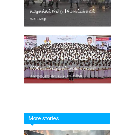
தமிழகத்தில் இன்று 14 மாவட்டங்களில்
கனமழை.
6000 ரூபாய் வழங்கும் பணியைதுவக்கி
வைத்தமுதல்வர் மு.க.ஸ்டாலின்.
More stories