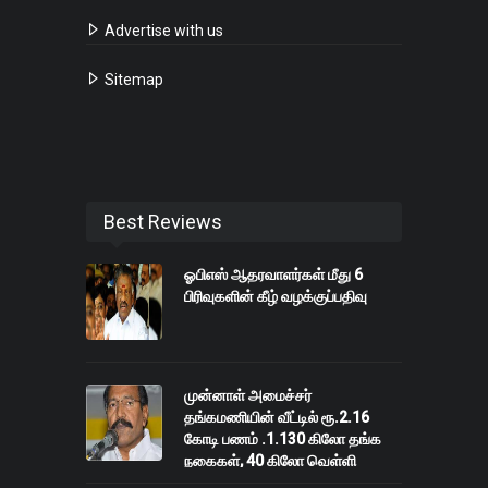
Advertise with us
Sitemap
Best Reviews
ஓபிஎஸ் ஆதரவாளர்கள் மீது 6
பிரிவுகளின் கீழ் வழக்குப்பதிவு
முன்னாள் அமைச்சர்
தங்கமணியின் வீட்டில் ரூ.2.16
கோடி பணம் .1.130 கிலோ தங்க
நகைகள், 40 கிலோ வெள்ளி
பறிமுதல்