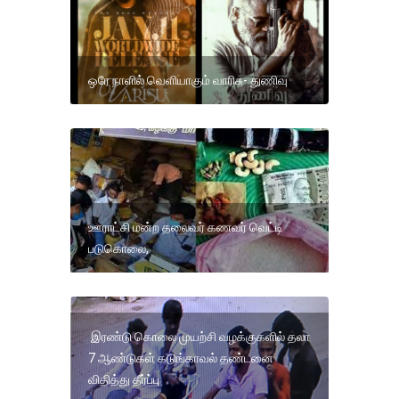
ஒரே நாளில் வெளியாகும் வாரிசு- துணிவு
ஊராட்சி மன்ற தலைவர் கணவர் வெட்டி
படுகொலை,
இரண்டு கொலை முயற்சி வழக்குகளில் தலா
7 ஆண்டுகள் கடுங்காவல் தண்டனை
விதித்து தீர்ப்பு