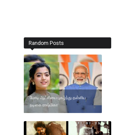
Random Posts
மோடி ஆட்சியை புகழ்ந்து தள்ளிய
நடிகை ராஷ்மிகா