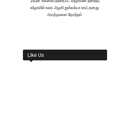
2026 -கேன்ஸ் திரைப்பட விழாவின் நிறைவு
விழாவில் உலக அழகி ஐஸ்வர்யா ராய் தனது
அசத்தலான தோற்றம்
Like Us