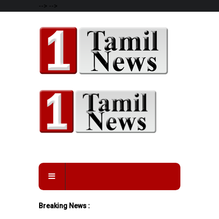
-->
-->
Breaking News :