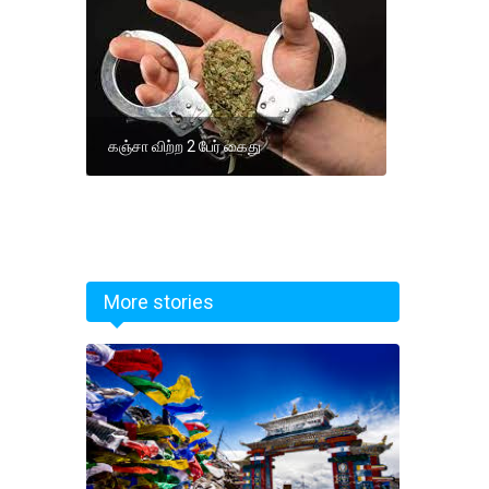
கஞ்சா விற்ற 2 பேர் கைது
More stories