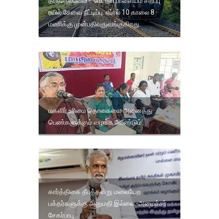
திருநெல்வேலி - மேட்டுப் பாளையம் சிறப்பு
ரயில் சேவை நீட்டிப்பு. ஏப்ரல் 10 காலை 8
மணிக்கு முன்பதிவுதுவங்குகிறது.
மகளிர் உரிமை தொகையை அனைத்து
பெண்களுக்கும் வழங்க வேண்டும்
கார்த்திகை தீபத்தன்று மலையேற
பக்தர்களுக்கு அனுமதி இல்லை -அமைச்சர்
சேகர்பாபு