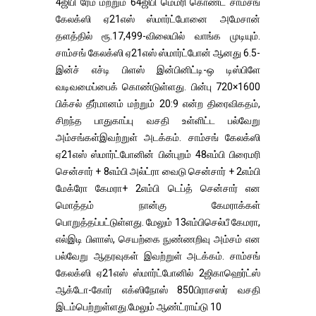
4ஜிபி ரேம் மற்றும் 64ஜிபி மெமரி கொண்ட சாம்சங்
கேலக்ஸி ஏ21எஸ் ஸ்மார்ட்போனை அமேசான்
தளத்தில் ரூ.17,499-விலையில் வாங்க முடியும்.
சாம்சங் கேலக்ஸி ஏ21எஸ் ஸ்மார்ட்போன் ஆனது 6.5-
இன்ச் எச்டி பிளஸ் இன்பினிட்டி-ஒ டிஸ்பிளே
வடிவமைப்பைக் கொண்டுள்ளது. பின்பு 720×1600
பிக்சல் தீர்மானம் மற்றும் 20:9 என்ற திரைவிகதம்,
சிறந்த பாதுகாப்பு வசதி உள்ளிட்ட பல்வேறு
அம்சங்கள்இவற்றுள் அடக்கம். சாம்சங் கேலக்ஸி
ஏ21எஸ் ஸ்மார்ட்போனின் பின்புறம் 48எம்பி பிரைமரி
சென்சார் + 8எம்பி அல்ட்ரா வைடு சென்சார் + 2எம்பி
மேக்ரோ கேமரா+ 2எம்பி டெப்த் சென்சார் என
மொத்தம் நான்கு கேமராக்கள்
பொறுத்தப்பட்டுள்ளது. மேலும் 13எம்பிசெல்பீ கேமரா,
எல்இடி பிளாஸ், செயற்கை நுண்ணறிவு அம்சம் என
பல்வேறு ஆதரவுகள் இவற்றுள் அடக்கம். சாம்சங்
கேலக்ஸி ஏ21எஸ் ஸ்மார்ட்போனில் 2ஜிகாஹெர்ட்ஸ்
ஆக்டோ-கோர் எக்ஸிநோஸ் 850பிராசஸர் வசதி
இடம்பெற்றுள்ளது.மேலும் ஆண்ட்ராய்டு 10