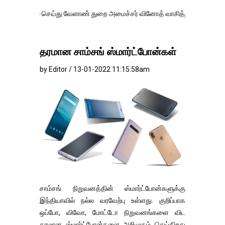
ெய்து வேளாண் துறை அமைச்சர் வினோத் வாசித்து வருகிறார். �.
தரமான சாம்சங் ஸ்மார்ட்போன்கள்
by Editor / 13-01-2022 11:15:58am
சாம்சங் நிறுவனத்தின் ஸ்மார்ட்போன்களுக்கு
இந்தியாவில் நல்ல வரவேற்பு உள்ளது. குறிப்பாக
ஒப்போ, விவோ, மோட்டோ நிறுவனங்களை விட
தரமான ஸ்மார்ட்போன்களை அறிமுகம் செய்கிறது