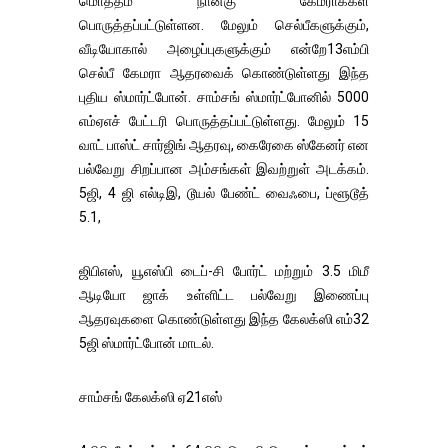
மொத்தம் நான்கு கேமராக்கள்
பொருத்தப்பட்டுள்ளன. மேலும் செல்பீகளுக்கும்,
வீடியோகால் அழைப்புகளுக்கும் என்றே13எம்பி
செல்பீ கேமரா ஆதரவைக் கொண்டுள்ளது இந்த
புதிய ஸ்மார்ட்போன். சாம்சங் ஸ்மார்ட்போனில் 5000
எம்ஏஎச் பேட்டரி பொருத்தப்பட்டுள்ளது. மேலும் 15
வாட் பாஸ்ட் சார்ஜிங் ஆதரவு, கைரேகை ஸ்கேனர் என
பல்வேறு சிறப்பான அம்சங்கள் இவற்றுள் அடக்கம்.
5ஜி, 4 ஜி எல்டிஇ, டூயல் பேண்ட் வைஃபை, ப்ளூடூத்
5.1,
ஜிபிஎஸ், யூஎஸ்பி டைப்-சி போர்ட் மற்றும் 3.5 மிமீ
ஆடியோ ஜாக் உள்ளிட்ட பல்வேறு இணைப்பு
ஆதரவுகளை கொண்டுள்ளது இந்த கேலக்ஸி எம்32
5ஜி ஸ்மார்ட்போன் மாடல்.
சாம்சங் கேலக்ஸி ஏ21எஸ்