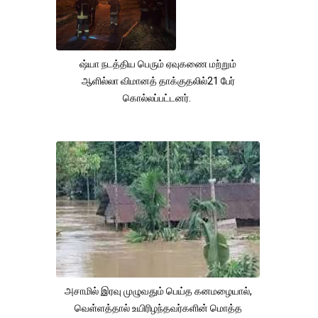
ஷ்யா நடத்திய பெரும் ஏவுகணை மற்றும்
ஆளில்லா விமானத் தாக்குதலில்21 பேர்
கொல்லப்பட்டனர்.
அசாமில் இரவு முழுவதும் பெய்த கனமழையால்,
வெள்ளத்தால் உயிரிழந்தவர்களின் மொத்த