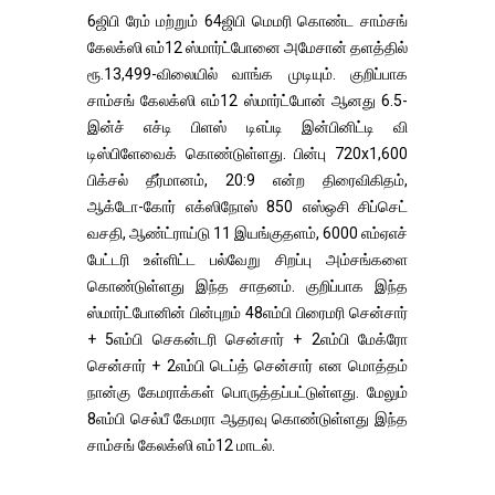
6ஜிபி ரேம் மற்றும் 64ஜிபி மெமரி கொண்ட சாம்சங்
கேலக்ஸி எம்12 ஸ்மார்ட்போனை அமேசான் தளத்தில்
ரூ.13,499-விலையில் வாங்க முடியும். குறிப்பாக
சாம்சங் கேலக்ஸி எம்12 ஸ்மார்ட்போன் ஆனது 6.5-
இன்ச் எச்டி பிளஸ் டிஎப்டி இன்பினிட்டி வி
டிஸ்பிளேவைக் கொண்டுள்ளது. பின்பு 720x1,600
பிக்சல் தீர்மானம், 20:9 என்ற திரைவிகிதம்,
ஆக்டோ-கோர் எக்ஸிநோஸ் 850 எஸ்ஒசி சிப்செட்
வசதி, ஆண்ட்ராய்டு 11 இயங்குதளம், 6000 எம்ஏஎச்
பேட்டரி உள்ளிட்ட பல்வேறு சிறப்பு அம்சங்களை
கொண்டுள்ளது இந்த சாதனம். குறிப்பாக இந்த
ஸ்மார்ட்போனின் பின்புறம் 48எம்பி பிரைமரி சென்சார்
+ 5எம்பி செகன்டரி சென்சார் + 2எம்பி மேக்ரோ
சென்சார் + 2எம்பி டெப்த் சென்சார் என மொத்தம்
நான்கு கேமராக்கள் பொருத்தப்பட்டுள்ளது. மேலும்
8எம்பி செல்பீ கேமரா ஆதரவு கொண்டுள்ளது இந்த
சாம்சங் கேலக்ஸி எம்12 மாடல்.