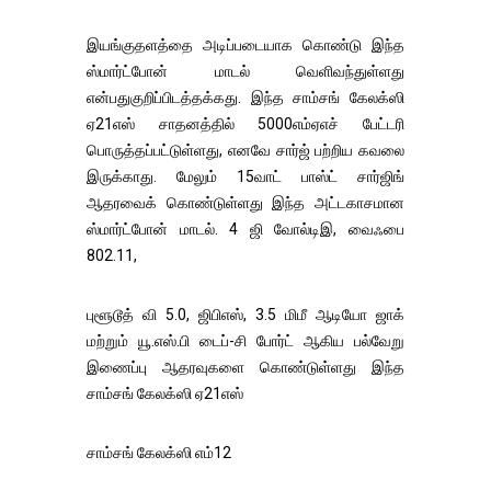
இயங்குதளத்தை அடிப்படையாக கொண்டு இந்த
ஸ்மார்ட்போன் மாடல் வெளிவந்துள்ளது
என்பதுகுறிப்பிடத்தக்கது. இந்த சாம்சங் கேலக்ஸி
ஏ21எஸ் சாதனத்தில் 5000எம்ஏஎச் பேட்டரி
பொருத்தப்பட்டுள்ளது, எனவே சார்ஜ் பற்றிய கவலை
இருக்காது. மேலும் 15வாட் பாஸ்ட் சார்ஜிங்
ஆதரவைக் கொண்டுள்ளது இந்த அட்டகாசமான
ஸ்மார்ட்போன் மாடல். 4 ஜி வோல்டிஇ, வைஃபை
802.11,
புளூடூத் வி 5.0, ஜிபிஎஸ், 3.5 மிமீ ஆடியோ ஜாக்
மற்றும் யூ.எஸ்.பி டைப்-சி போர்ட் ஆகிய பல்வேறு
இணைப்பு ஆதரவுகளை கொண்டுள்ளது இந்த
சாம்சங் கேலக்ஸி ஏ21எஸ்
சாம்சங் கேலக்ஸி எம்12