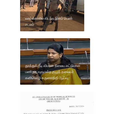
வாய்க்காலில் கிடந்த இளம் பெண்
சடலம்
தூத்துக்குடி விமான நிலைய கட்டுமான
பணி:நாடாளுமன்ற குழுத் தலைவர்
கனிமொழி கருணாநிதி ஆய்வு.