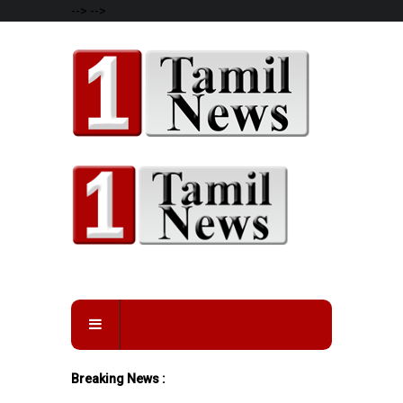
-->
-->
Breaking News :