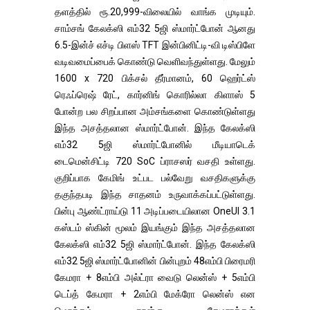
தளத்தில் ரூ.20,999-விலையில் வாங்க முடியும்.
சாம்சங் கேலக்ஸி எம்32 5ஜி ஸ்மார்ட்போன் ஆனது
6.5-இன்ச் எச்டி பிளஸ் TFT இன்பினிட்டி-வி டிஸ்பிளே
வடிவமைப்பைக் கொண்டு வெளிவந்துள்ளது. மேலும்
1600 x 720 பிக்சல் தீர்மானம், 60 ஹெர்ட்ஸ்
ரெஃப்ரெஷ் ரேட், கார்னிங் கொரில்லா கிளாஸ் 5
போன்ற பல சிறப்பான அம்சங்களை கொண்டுள்ளது
இந்த அசத்தலான ஸ்மார்ட்போன். இந்த கேலக்ஸி
எம்32 5ஜி ஸ்மார்ட்போனில் மீடியாடெக்
டைமென்சிட்டி 720 SoC ப்ராசஸர் வசதி உள்ளது.
குறிப்பாக கேமிங் உட்பட பல்வேறு வசதிகளுக்கு
தகுந்தபடி இந்த சாதனம் உருவாக்கப்பட்டுள்ளது.
பின்பு ஆண்ட்ராய்டு 11 அடிப்படையிலான OneUI 3.1
கஸ்டம் ஸ்கின் மூலம் இயங்கும் இந்த அசத்தலான
கேலக்ஸி எம்32 5ஜி ஸ்மார்ட்போன். இந்த கேலக்ஸி
எம்32 5ஜி ஸ்மார்ட்போனின் பின்புறம் 48எம்பி பிரைமரி
கேமரா + 8எம்பி அல்ட்ரா வைடு லென்ஸ் + 5எம்பி
டெப்த் கேமரா + 2எம்பி மேக்ரோ லென்ஸ் என