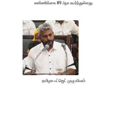
எண்ணிக்கை 89 ஆக உயர்ந்துள்ளது.
தமிழக பட்ஜெட் முழு விபரம்