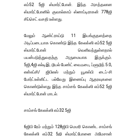
எம்52 5ஜி ஸ்மார்ட்போன். இந்த அசத்தலான
ஸ்மார்ட்போனில் குவால்காம் ஸ்னாப்டிராகன் 778ஜி
சிப்செட் வசதி உள்ளது.
மேலும் ஆண்ட்ராய்டு 11 இயங்குதளத்தை
அடிப்படையாக கொண்டு இந்த கேலக்ஸி எம்52 5ஜி
ஸ்மார்ட்போன் வெளிவந்துள்ளதால்
பயன்படுத்துவதற்கு அருமையாக இருக்கும்.
5ஜி,4ஜி எல்டிஇ, டூயல் பேண்ட் வைஃபை, ப்ளூடூத் 5.0,
என்எப்சி/ ஜிபிஎஸ் மற்றும் யூஎஸ்பி டைப்-சி
போர்ட்உள்ளிட்ட பல்வேறு இணைப்பு ஆதரவுகளை
கொண்டுள்ளது இந்த சாம்சங் கேலக்ஸி எம்52 5ஜி
ஸ்மார்ட்போன் மாடல்.
சாம்சங் கேலக்ஸி எம்32 5ஜி
6ஜிபி ரேம் மற்றும் 128ஜிபி மெமரி கொண்ட சாம்சங்
கேலக்ஸி எம்32 5ஜி ஸ்மார்ட்போனை அமேசான்