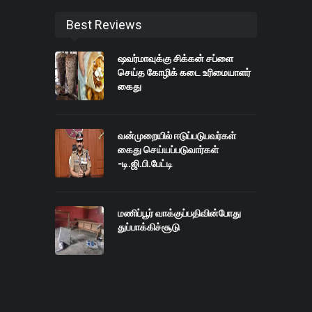
Best Reviews
ஷவர்மாவுக்கு சிக்கன் சப்ளை
செய்த கோழிக் கடை உரிமையாளர்
கைது
வன்முறையில் ஈடுப்படுபவர்கள்
கைது செய்யப்படுவார்கள்
-டி.ஜி.பி.பேட்டி
மணிப்பூர் வாக்குப்பதிவின்போது
துப்பாக்கிச்சூடு