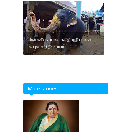
மின் கசிவு காரணமாக தீ பற்றி யானை
சுப்புலட்சுமி தீக்காயம்
More stories