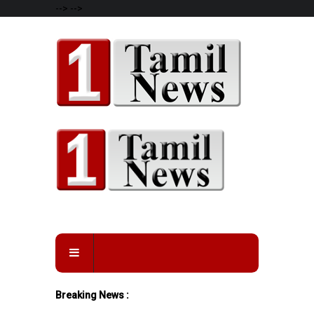
-->
-->
Breaking News :