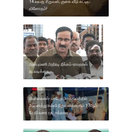
14 வயது சிறுவன்; குகை வீடு கட்டிய
வினோதம்!
அன்புமணி அதிரடி நீக்கம்-ராமதாஸ்
நடவடிக்கை.
நிபா வைரஸ்- மாஹே பிராந்தியத்தில்
அனைத்து கல்வி நிறுவனங்களும் 17ஆம்
தேதி வரை மூட உத்தரவு.