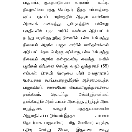
பாதுகாப்பு குறைபாடுகளை காரணம் காட்டி,
நிகழ்ச்சியை ரத்து செய்தார். இந்த சம்பவத்தை
ஒட்டி பஞ்சாப் மாநிலத்தில் ஆளும் காங்கிரஸ்
அரசைக் கண்டித்து, தமிழகத்தின் பல்வேறு
பகுதிகளில் பாஜக சார்பில் கண்டன ஆர்ப்பாட்டம்
நடந்து வருகிறது.இந்த நிலையில் பல்லடம் பேருந்து
நிலையம் அருகே பாஜக சார்பில் மனிதச்சங்கலி
ஆர்ப்பாட்டம்நடைபெற்றது.அப்போது, பல்லடம் பேருந்து
நிலையம் அருகே தள்ளுவண்டி வைத்து, அதில்
பழங்கள் விற்பனை செய்து வரும் முத்துசாமி (55)
என்பவர், பிரதமர் மோடியை பற்றி அவதூறாகப்
பேசியதாக கூறப்படுகிறது.இதில் ஆத்திரமடைந்த
பாஜகவினர், சாலையோர வியாபாரிமுத்துசாமியை
தாக்கினர், தொடர்ந்து அங்கிருந்தவர்கள்
தாக்கியதில் அவர் காயம் அடைந்து, திருப்பூர் அரசு
மருத்துவக் கல்லூரி மருத்துவமனையில்
அனுமதிக்கப்பட்டுள்ளார்.இந்தச் சம்பவம்
தொடர்பாக பாஜகவினர் மீது போலீஸார் வழக்கு
பதிவு செய்து 2பேரை இதுவரை கைது