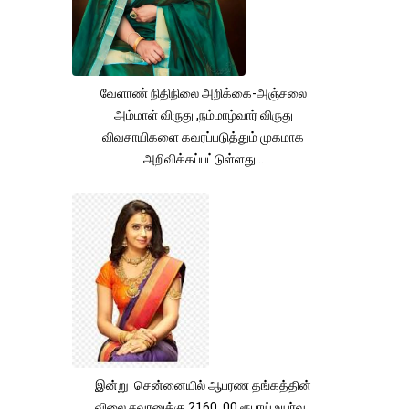
வேளாண் நிதிநிலை அறிக்கை-அஞ்சலை
அம்மாள் விருது ,நம்மாழ்வார் விருது
விவசாயிகளை கவரப்படுத்தும் முகமாக
அறிவிக்கப்பட்டுள்ளது...
இன்று சென்னையில் ஆபரண தங்கத்தின்
விலை சவரனுக்கு 2160 .00 ரூபாய் உயர்வு .