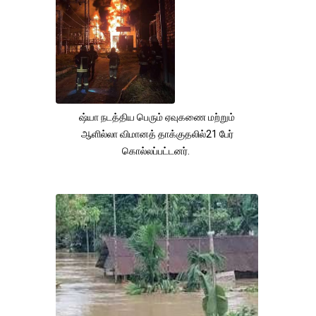
ஷ்யா நடத்திய பெரும் ஏவுகணை மற்றும்
ஆளில்லா விமானத் தாக்குதலில்21 பேர்
கொல்லப்பட்டனர்.