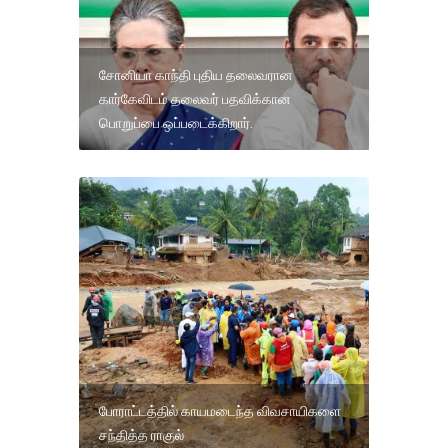
சோனியா காந்தி புதிய தலைவரான
கார்கேவிடம் தலைவர் பதவிக்கான
பொறுப்பை ஒப்படைக்கிறார்.
போராட்டத்தில் காயமடைந்த விவசாயிகளை
சந்தித்த ராகுல்