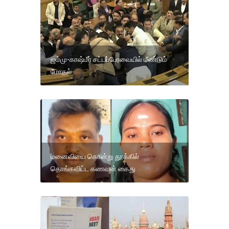
ஜம்மு-காஷ்மீர் சட்டப்பேரவையில் மீண்டும்
மோதல்
மனைவியை கொன்று தூக்கில்
தொங்கவிட்ட கணவன் கைது