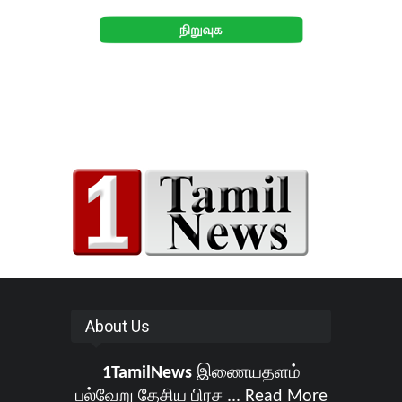
About Us
1TamilNews
இணையதளம்
பல்வேறு தேசிய பிரச ...
Read More