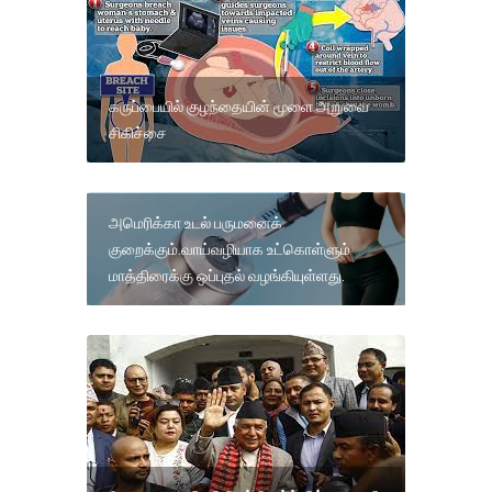
கருப்பையில் குழந்தையின் மூளை அறுவை
சிகிச்சை
அமெரிக்கா உடல் பருமனைக்
குறைக்கும்.வாய்வழியாக உட்கொள்ளும்
மாத்திரைக்கு ஒப்புதல் வழங்கியுள்ளது.