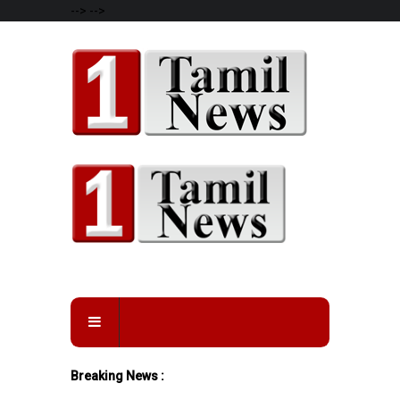
-->
-->
Breaking News :