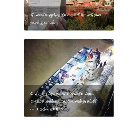
நீட் கையெழுத்து இயக்கத்திற்கு எதிரான
வழக்கு வாபஸ்
மேகதாது அணை கட்ட ஒன்றிய அரசு
அனுமதி தரக்கூடாது அனைத்து கட்சி
கூட்டத்தில் தீர்மானம்