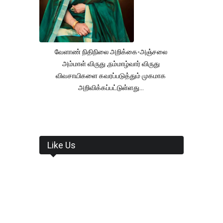
வேளாண் நிதிநிலை அறிக்கை-அஞ்சலை
அம்மாள் விருது ,நம்மாழ்வார் விருது
விவசாயிகளை கவரப்படுத்தும் முகமாக
அறிவிக்கப்பட்டுள்ளது...
Like Us