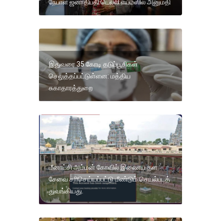
நேபாள ஜனாதிபதி டெல்லி எய்ம்ஸில் அனுமதி
இதுவரை 35 கோடி தடுப்பூசிகள்
செலுத்தப்பட்டுள்ளன: மத்திய
சுகாதாரத்துறை
மீனாட்சி அம்மன் கோவில் இணைய தள
சேவை சாிசெய்யப்பட்டு மீண்டும் செயல்படத்
துவங்கியது.