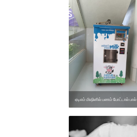
ஏடிஎம் மிஷினில் பணம் போட்டால் பால