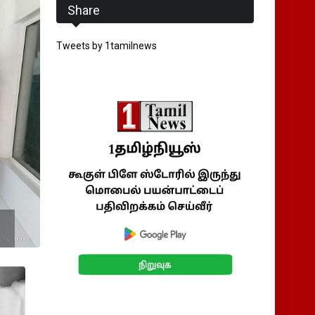
Share
Tweets by 1tamilnews
்