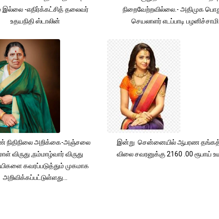
் இல்லை -எதிர்க்கட்சித் தலைவர்
நிறைவேற்றவில்லை.- அதிமுக பொத
உதயநிதி ஸ்டாலின்
செயலாளர் எடப்பாடி பழனிச்சாமி
் நிதிநிலை அறிக்கை-அஞ்சலை
இன்று சென்னையில் ஆபரண தங்கத்
ாள் விருது ,நம்மாழ்வார் விருது
விலை சவரனுக்கு 2160 .00 ரூபாய் உயர
யிகளை கவரப்படுத்தும் முகமாக
அறிவிக்கப்பட்டுள்ளது...