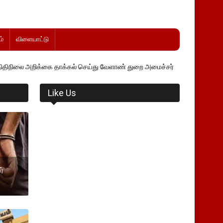
்
விளையாட்டு
ை தாக்கல் செய்து வேளாண் துறை அமைச்சர் வினோத் வாசித்து வருகிறார். �
Like Us
ர்