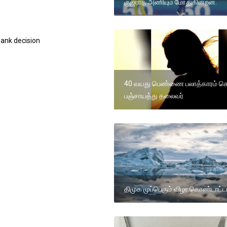
குஜராத் அணியும் மோதுகின்றன.
ank decision
40 வயது பெண்ணை பலாத்காரம் ச
பஞ்சாயத்து தலைவர்
திமுக முப்பெரும் விழா கொண்டாட்ட