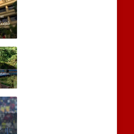
ள்ள
்படும்
் உதகை
்