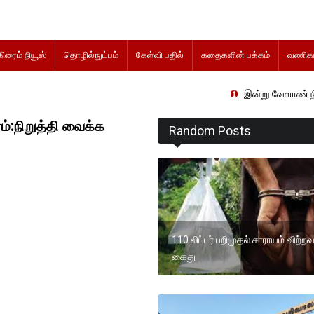
கிரைம் நியூஸ்
தொழில்நுட்பம்
கேள்வி பதில்
கதைகளின் பக்கம்
வணிகம
இன்று வேளாண் நிதிநிலை அறிக்க
ம்:நிறுத்தி வைக்க
Random Posts
110 லிட்டர் பறிமுதல் சாராயம் விற்றவ
கைது