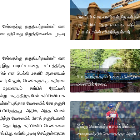
மாவட்டச் செயலாளர்கள் மீது வந்து
புகார்களின் மீது நடவடிக்கை எடுக்கப
 சேர்வதற்கு தகுதியற்றவர்கள் என
மு.க ஸ்டாலின் எச்சரித்துள்ளார்.
ை தற்போது நிறுத்திவைக்க முடிவு
 சேர்வதற்கு தகுதியற்றவர்கள் என
இது பாரபட்சமானது. சட்டத்திற்கு
ப்படும் என டெல்லி மகளிர் ஆணையம்
4 மாதங்களுக்குப் பின்னர் மீண்டும
ார்.மேலும், பெண்களுக்கு எதிரான
மலைரயில் சேவை
 ஆணையம் சார்பில் நோட்டீஸ்
ூன்று மாதத்திற்கு மேல் கர்ப்பிணியாக
ர்கள் புதிதாக வேலையில் சேர தகுதி
ப்பியிருந்தது. அதில், அந்த பெண்
கழித்து வேலையில் சேரத் தகுதியானர்
களை தொடர்ந்து கர்ப்பிணிப் பெண்களை
இன்று கொல்கத்தா ஈடன் கார்டன்
.பி.ஐ. வங்கி முடிவு செய்துள்ளதாக
மைதானத்தில் கொல்கத்தா அணியும