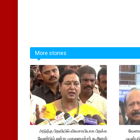
More stories
அடுத்த பிறவியில் விவசாயியாக பிறக்க
வேளாண
வேண்டும் என்று முதலமைச்சர் கூறினார்.
பயன்பட