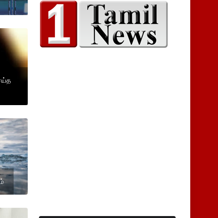
ெய்த
ம்