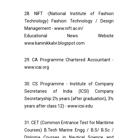
28. NIFT -(National Institute of Fashion
Technology) Fashion Technology / Design
Management - www.nift.ac.in/
Educational News Website
www.kaninikkalvi.blogspot.com
29. CA Programme Chartered Accountant -
www.icai.org
30. CS Programme - Institute of Company
Secretaries of India (ICSI) Company
Secretaryship 2½ years (after graduation), 3½
years after class 12) - www.icsi.edu
31. CET (Common Entrance Test for Maritime
Courses) B.Tech Marine Engg / B.S/ B.Sc /
Diploma Courses in Nautical Science and