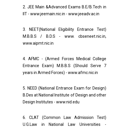
2. JEE Main &Advanced Exams B.E/B.Tech in
IIT - www.jeemain.nic.in - www.jeeadv.ac.in
3. NEET(National Eligibility Entrance Test)
M.B.B.S / B.D.S - www. cbseneet.nic.in,
www.aipmt.nic.in
4. AFMC - (Armed Forces Medical College
Entrance Exam) M.B.B.S (Should Serve 7
years in Armed Forces) - www.afmc.nic.in
5. NEED (National Entrance Exam for Design)
B.Des at National Institute of Design and other
Design Institutes - www.nid.edu
6. CLAT (Common Law Admission Test)
U.G.Law in National Law Universities -