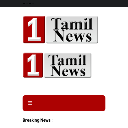
-->
-->
Breaking News :