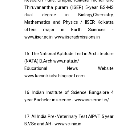
Research Pune, Bhopal, Kolkata, Mohali and
Thiruvanantha puram (IISER) 5-year BS-MS
dual degree in Biology,Chemistry,
Mathematics and Physics / IISER Kolkatta
offers major in Earth Sciences -
www.iiser.ac.in, www.iiseradmissions.in
15. The National Aptitude Test in Archi tecture
(NATA) B.Arch www.nata.in/
Educational News Website
www.kaninikkalvi.blogspot.com
16. Indian Institute of Science Bangalore 4
year Bachelor in science - www.iisc.ernet.in/
17. All India Pre- Veterinary Test AIPVT 5 year
B.V.Sc and AH - www.vci.nic.in