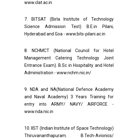
www.clat.ac.in
7. BITSAT (Birla Institute of Technology
Science Admission Test) B.E.in Pilani,
Hyderabad and Goa - www.bits-pilani.ac.in
8. NCHMCT (National Council for Hotel
Management Catering Technology Joint
Entrance Exam). B.Sc in Hospitality and Hotel
Administration - www.nchm.nic.in/
9. NDA and NA(National Defence Academy
and Naval Academy) 3 Years Training for
entry into ARMY/ NAVY/ AIRFORCE -
www.nda.nic.in
10. IIST (Indian Institute of Space Technology)
Thiruvananthapuram. B.Tech-Avionics/