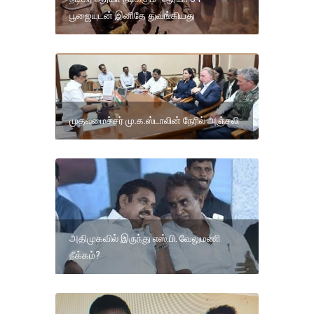
பூஜையுடன் இனிதே துவங்கியது
முதலமைச்சர் மு.க.ஸ்டாலின் நேரில் அஞ்சலி
அதிமுகவில் இருந்து எஸ்.பி. வேலுமணி
நீக்கம்?