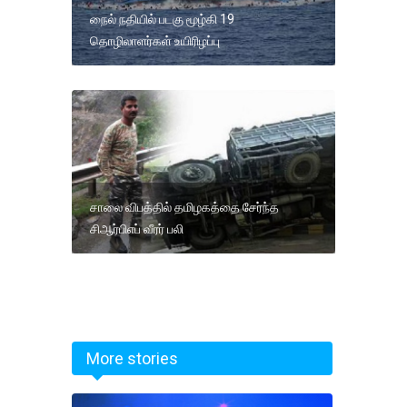
நைல் நதியில் படகு மூழ்கி 19
தொழிலாளர்கள் உயிரிழப்பு
சாலை விபத்தில் தமிழகத்தை சேர்ந்த
சிஆர்பிஎப் வீரர் பலி
More stories