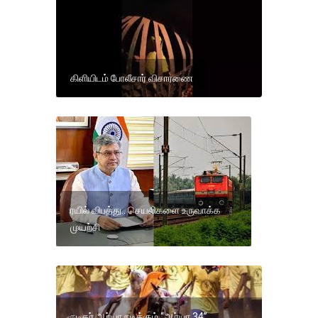
கிளியிடம் போலீசார் விசாரணை
ரயில் விபத்து.. செயலிகளை உருவாக்க
முயற்சி
நடிகர் ஆர்யா நடிக்கும் “ஆர்யா 34”