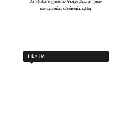
பேராசிரியர்களுக்கான பொது இடம் மாறுதல்
கலைந்தாய்வு விண்ணப்ப பதிவு
Like Us