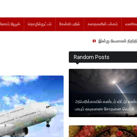
கிரைம் நியூஸ்
தொழில்நுட்பம்
கேள்வி பதில்
கதைகளின் பக்கம்
வணிகம
இன்று வேளாண் நிதிநிலை அறிக்கை தா
Random Posts
அமெரிக்காவில் கண்டம் விட்டு கண்
பாயும் ஏவுகணை சோதனை வெற்றி