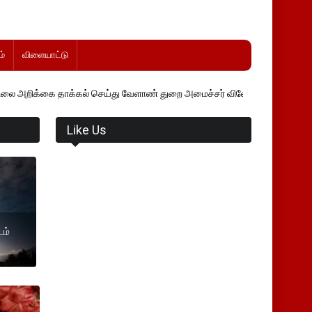
்
விளையாட்டு
க்கல் செய்து வேளாண் துறை அமைச்சர் வினோத் வாசித்து வருகிறார். �.
Like Us
டம்