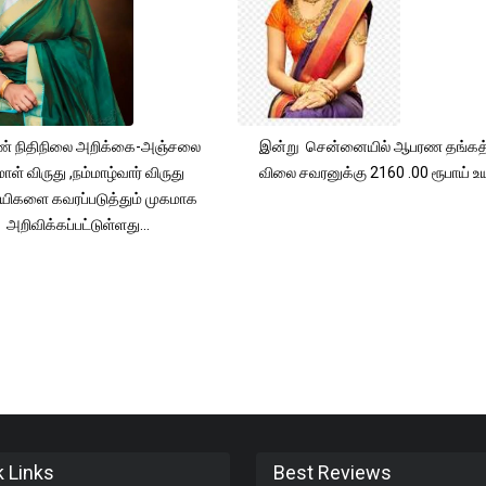
் நிதிநிலை அறிக்கை-அஞ்சலை
இன்று சென்னையில் ஆபரண தங்கத்
ாள் விருது ,நம்மாழ்வார் விருது
விலை சவரனுக்கு 2160 .00 ரூபாய் உயர
யிகளை கவரப்படுத்தும் முகமாக
அறிவிக்கப்பட்டுள்ளது...
k Links
Best Reviews