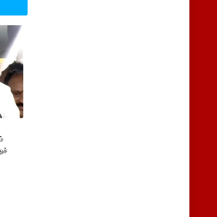
்
ுச்