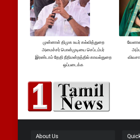
முன்னாள் திமுக உயர் கல்வித்துறை
வேளாண
அமைச்சர் பொன்முடியை செப்டம்பர்
அம்ம
இரண்டாம் தேதி நீதிமன்றத்தில் காவல்துறை
விவசா
ஒப்படைக்க
About Us
Quic