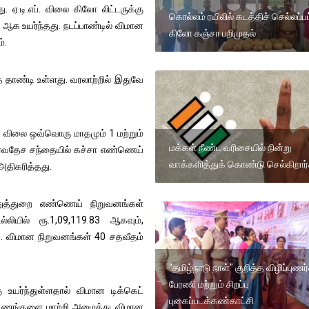
 ஏ.டி.எப். விலை கிலோ லிட்டருக்கு
கொல்லம் ரயிலில் கடத்திச் செல்லப்ப
9 ஆக உயர்ந்தது. நடப்பாண்டில் விமான
கிலோ கஞ்சா பறிமுதல்
்.
ை தாண்டி உள்ளது. வரலாற்றில் இதுவே
் விலை ஒவ்வொரு மாதமும் 1 மற்றும்
மக்கள் நீண்ட வரிசையில் நின்று
 சர்வதேச சந்தையில் கச்சா எண்ணெய்
வாக்களித்துக் கொண்டு செல்கிறார்
அதிகரித்தது.
த்துறை எண்ணெய் நிறுவனங்கள்
்லியில் ரூ.1,09,119.83 ஆகவும்,
டன. விமான நிறுவனங்கள் 40 சதவீதம்
"தமிழ்நாடு நாள்" குறித்த விழிப்புணர்
பேரணி மற்றும் சிறப்பு
யர்ந்துள்ளதால் விமான டிக்கெட்
புகைப்படக்கண்காட்சி
கட்டணங்களை மாற்றி அமைத்து விமான