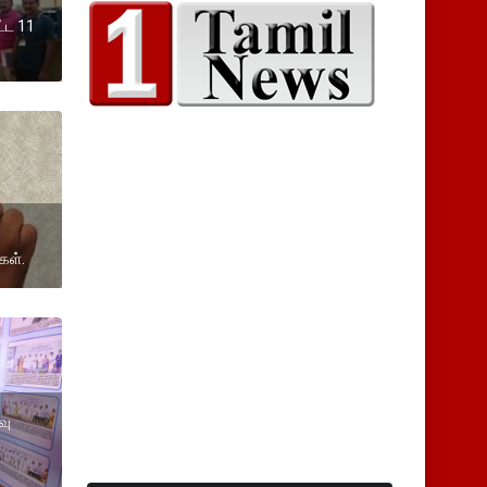
ட்ட 11
கள்.
வு