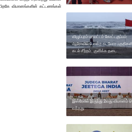
பிறகே விமானங்களின் கட்டணங்கள்
விழுப்புரம் மாவட்டம் கோட்டகுப்பம்
ஆரோவில் போன்ற கடலோர பகுதிகளி
கடல் சீற்றம். குளிக்க தடை
இஸ்ரேலில் இருந்து 2வது விமானம் ட
வந்தது