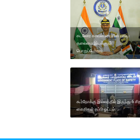
கடலோர காவல்படையின் புதிய
தலைமை இயக்குநர்
பொறுப்பேற்றார்
கூர்நோக்கு இல்லத்தில் இருந்து 6 சிற
கைதிகள் தப்பி ஓட்டம்.