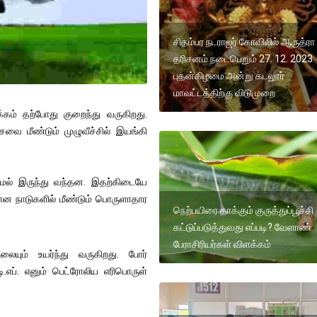
சிதம்பர நடராஜர் கோவிலில் ஆருத்ரா
தரிசனம் நடைபெறும் 27. 12. 2023
புதன்கிழமை அன்று கடலூர்
மாவட்டத்திற்கு விடுமுறை
ம் தற்போது குறைந்து வருகிறது.
ை மீண்டும் முழுவீச்சில் இயங்கி
மல் இருந்து வந்தன. இதற்கிடையே
ான நாடுகளில் மீண்டும் பொருளாதார
நெற்பயிரை தாக்கும் குருத்துப்பூச்சி
கட்டுப்படுத்துவது எப்படி? வேளாண்
பேராசிரியர்கள் விளக்கம்
ும் உயர்ந்து வருகிறது. போர்
ி.எப். எனும் பெட்ரோலிய எரிபொருள்