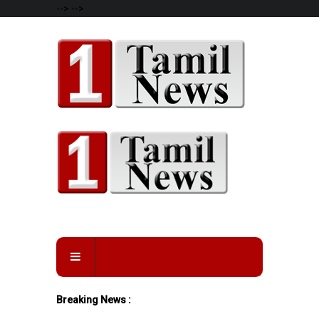
-->
-->
Breaking News :