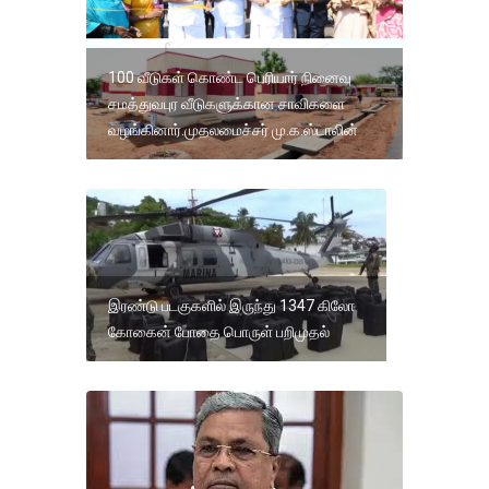
100 வீடுகள் கொண்ட பெரியார் நினைவு
சமத்துவபுர வீடுகளுக்கான சாவிகளை
வழங்கினார்.முதலமைச்சர் மு.க.ஸ்டாலின்
இரண்டு படகுகளில் இருந்து 1347 கிலோ
கோகைன் போதை பொருள் பறிமுதல்