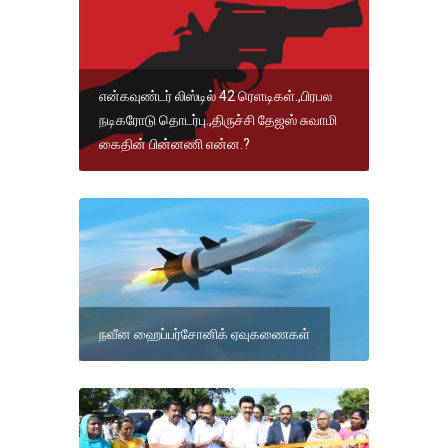
என்கவுண்டர் லிஸ்டில் 42 ரெளடிகள்.,பிரபல
நடிகரோடு தொடர்பு.,திருச்சி தேஜஸ் சுவாமி
கைதின் பின்னணி என்ன.?
நவீன ஹைப்பர்சோனிக் ஏவுகணைகள்