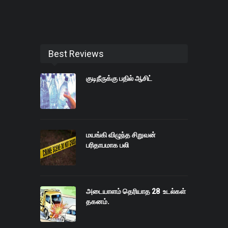
Best Reviews
குடிநீருக்கு பதில் ஆசிட்
மயங்கி விழுந்த சிறுவன்
பரிதாபமாக பலி
அடையாளம் தெரியாத 28 உடல்கள்
தகனம்.