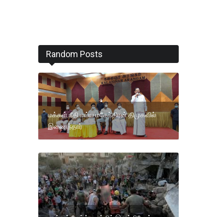
Random Posts
மக்கள் நீதி மய்ய மகேந்திரன் திமுகவில்
இணைந்தார்