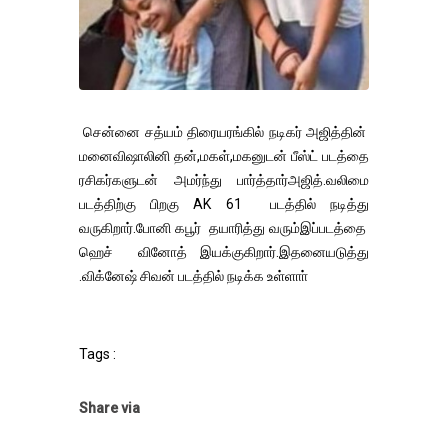
சென்னை சத்யம் திரையரங்கில் நடிகர் அஜித்தின்
மனைவிஷாலினி தன்,மகள்,மகனுடன் பீஸ்ட் படத்தை
ரசிகர்களுடன் அமர்ந்து பார்த்தார்அஜித்.வலிமை
படத்திற்கு பிறகு AK 61 படத்தில் நடித்து
வருகிறார்.போனி கபூர் தயாரித்து வரும்இப்படத்தை
ஹெச் வினோத் இயக்குகிறார்.இதனையடுத்து
.விக்னேஷ் சிவன் படத்தில் நடிக்க உள்ளாா்
Tags :
Share via