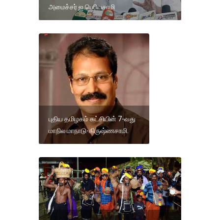
அமைச்சர் ஐ.பெரியசாமி
புதிய தமிழகம் கட்சியின் 7-வது
மாநில மாநாடு-கிருஷ்ணசாமி.