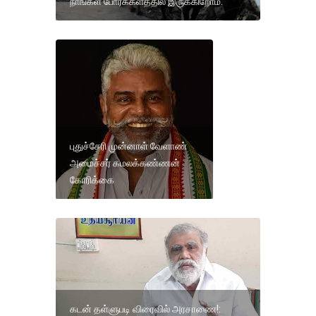
நாங்கள் போர்க்களத்தில் இருக்கிறோம்.
புதுச்சேரி முன்னாள் வேளாண்
அமைச்சர் கமலக்கண்ணன்
கோரிக்கை
கடன் தள்ளுபடி விரைவில் அரசாணை!: