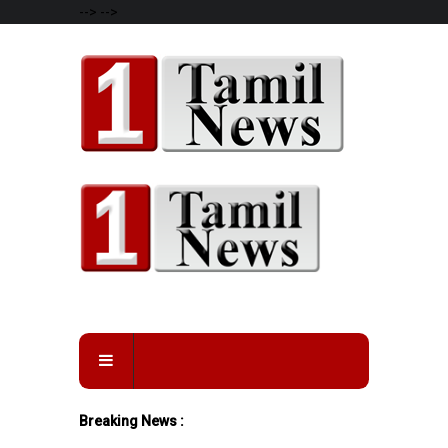
-->
-->
Breaking News :