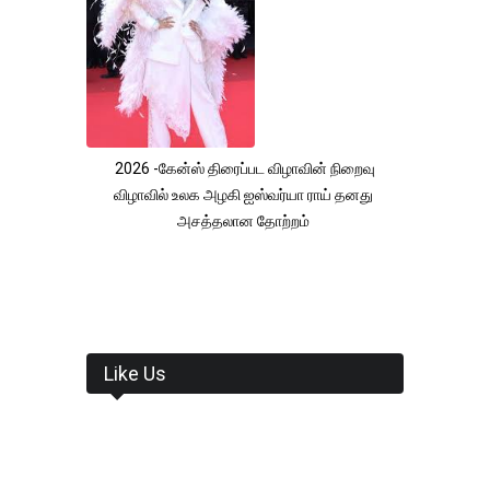
2026 -கேன்ஸ் திரைப்பட விழாவின் நிறைவு
விழாவில் உலக அழகி ஐஸ்வர்யா ராய் தனது
அசத்தலான தோற்றம்
Like Us