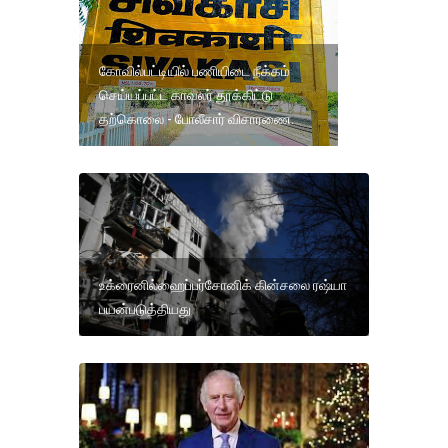
கோவில்பட்டியில் பணியிடை நீக்கம்
செய்யப்பட்ட காவலர் தூக்கிட்டு
தற்கொலை - போலீசார் விசாரணை.
உக்ரைனில்ஹைப்பர்சோனிக் கின்சலை ரஷ்யா
பயன்படுத்தியது