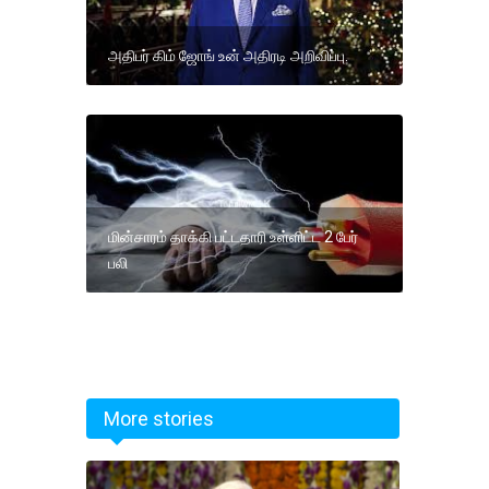
அதிபர் கிம் ஜோங் உன் அதிரடி அறிவிப்பு.
மின்சாரம் தாக்கி பட்டதாரி உள்ளிட்ட 2 பேர்
பலி
More stories