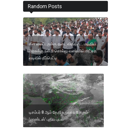
Random Posts
சீன லைட்டருக்கு தடை விதித்த .. மத்திய
அரசுக்கு நன்றி சொல்லு வகையில் ராட்சத
வடிவில் தீப்பெட்டி
டிசம்பர் 8 ஆம் தேதி உருவாக போகும்
’மாண்டஸ்’ புதிய புயல்