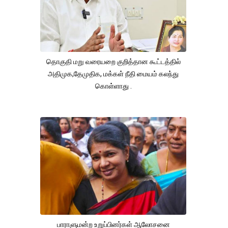
தொகுதி மறு வரையறை குறித்தான கூட்டத்தில்
அதிமுக,தேமுதிக, மக்கள் நீதி மையம் கலந்து
கொள்ளாது .
பாராளுமன்ற உறுப்பினர்கள் ஆலோசனை