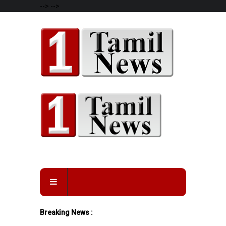
-->
-->
Breaking News :