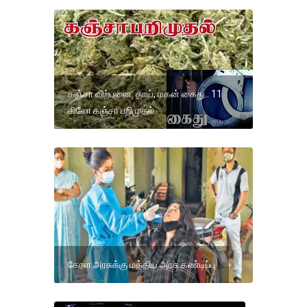
கஞ்சா விற்பனை: தாய், மகன் கைது.. 11
கிலோ கஞ்சா பறிமுதல்
கேரள அரசுக்கு மத்திய அரசு கண்டிப்பு