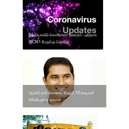
இந்தியாவில் கொரோனா நிலவரம்- புதிதாக
39,361 பேருக்கு தொற்று
ஆம்ஸ்ட்ராங் கொலை: மேலும் 10 ரவுடிகள்
சிக்கியதாக தகவல்