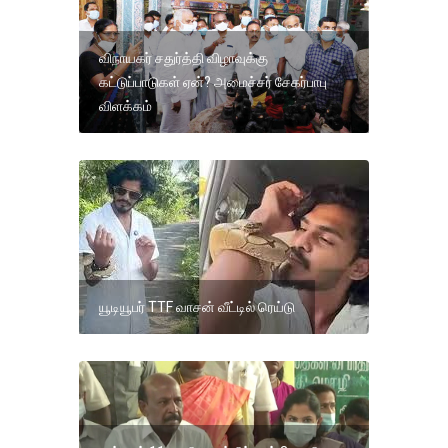
விநாயகர் சதுர்த்தி விழாவுக்கு
கட்டுப்பாடுகள் ஏன்? அமைச்சர் சேகர்பாபு
விளக்கம்
யூடியூபர் TTF வாசன் வீட்டில் ரெய்டு