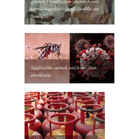
முற்பகல் 11 மணி முதல் பிற்பகல் 3 மணி
வரை பொதுமக்கள் யாரும் வெளியே வர
வேண்டாம்
ஆந்திராவில் பறவைக் காய்ச்சல்.. அரசு
எச்சரிக்கை