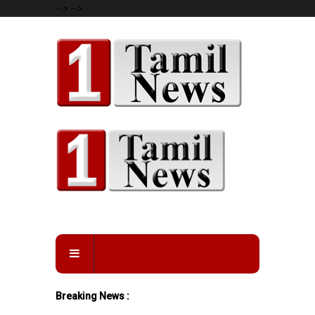
-->
-->
Breaking News :