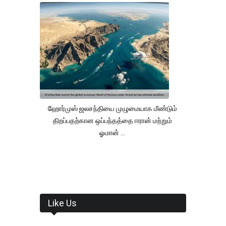
ஹோர்முஸ் ஜலசந்தியை முழுமையாக மீண்டும்
திறப்பதற்கான ஒப்பந்தத்தை ஈரான் மற்றும்
ஓமான் ...
Like Us