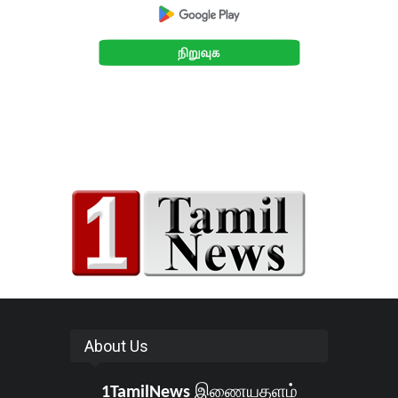
About Us
1TamilNews
இணையதளம்