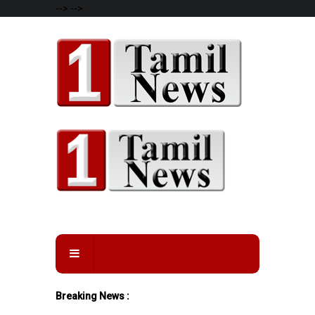
-->
-->
Breaking News :