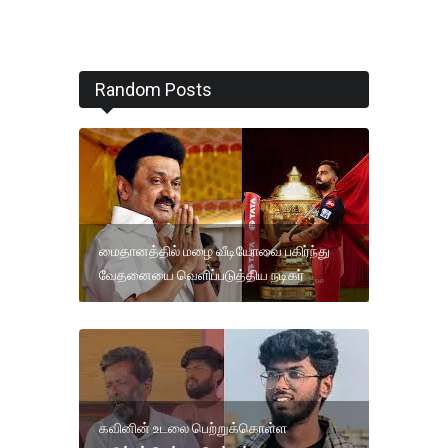
Random Posts
மைதானத்தில் மழை வீடியோவை பகிர்ந்து
வேதனையை வெளிப்படுத்திய நடிகர்
கவினின் உடலை பெற்றுக்கொள்ள